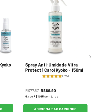
Finali
 Kyoko
Spray Anti-Umidade Vitra
Porosi
Protect | Carol Kyoko - 150ml
150ml
(125)
R$77,67
R$69,90
R$63,2
6
x de
R$11,65
sem juros
5
x de
R$
HO
ADICIONAR AO CARRINHO
A