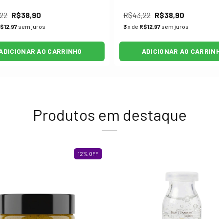
22
R$38,90
R$43,22
R$38,90
$12,97
sem juros
3
x de
R$12,97
sem juros
ADICIONAR AO CARRINHO
ADICIONAR AO CARRIN
Produtos em destaque
12
%
OFF