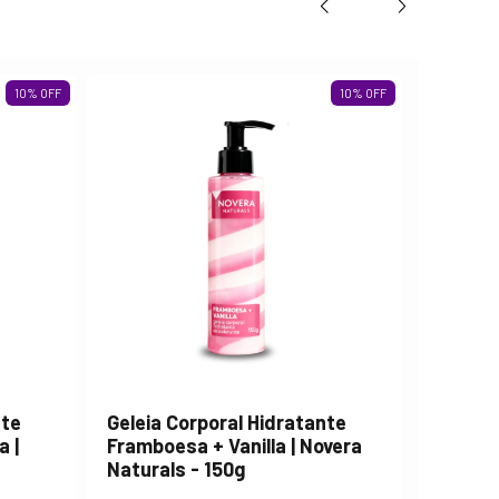
10
%
OFF
10
%
OFF
Geleia 
nte
Geleia Corporal Hidratante
Figo + 
a |
Framboesa + Vanilla | Novera
Natural
Naturals - 150g