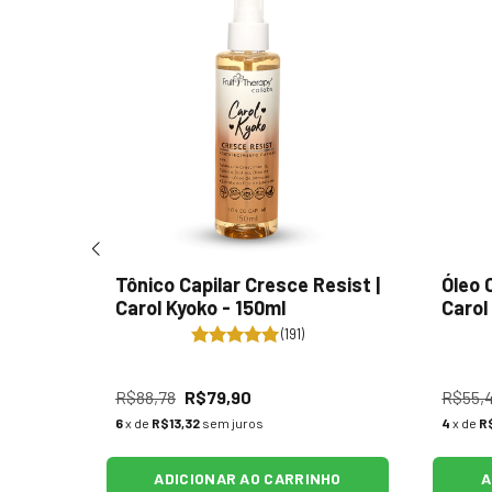
ampoo
Tônico Capilar Cresce Resist |
Óleo 
l Kyoko
Carol Kyoko - 150ml
Carol
(191)
R$88,78
R$79,90
R$55,
6
x de
R$13,32
sem juros
4
x de
R
ADICIONAR AO CARRINHO
A
HO