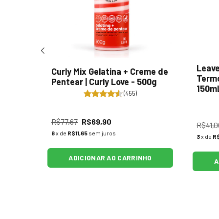
Leave
Curly Mix Gelatina + Creme de
Termo
Pentear | Curly Love - 500g
erde |
150m
(455)
R$77,67
R$69,90
R$41,0
6
x de
R$11,65
sem juros
3
x de
R$
HO
ADICIONAR AO CARRINHO
A