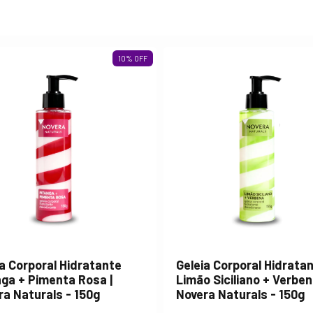
10
%
OFF
ia Corporal Hidratante
Geleia Corporal Hidrata
nga + Pimenta Rosa |
Limão Siciliano + Verben
ra Naturals - 150g
Novera Naturals - 150g