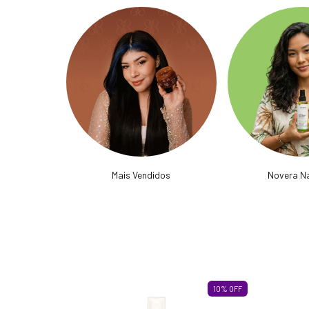
Mais Vendidos
Novera N
25
%
OFF
10
%
OFF