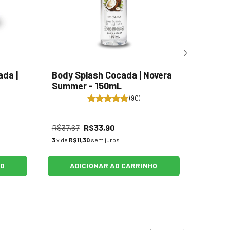
ada |
Body Splash Cocada | Novera
Spray 
Summer - 150mL
Líqui
(90)
R$37,67
R$33,90
R$33,2
3
x de
R$11,30
sem juros
2
x de
R$
HO
ADICIONAR AO CARRINHO
A