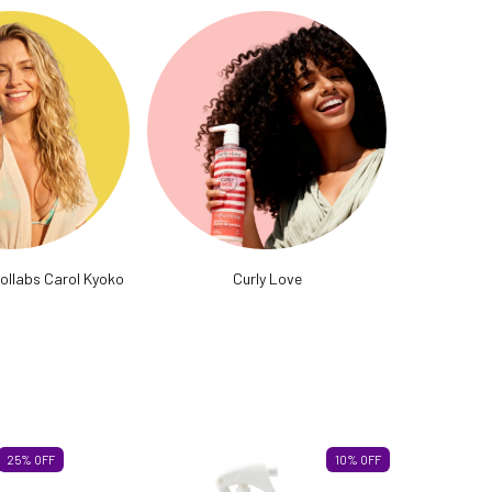
Collabs Carol Kyoko
Curly Love
25
%
OFF
10
%
OFF