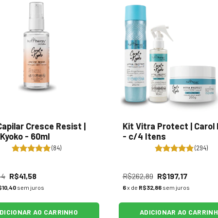
Capilar Cresce Resist |
Kit Vitra Protect | Carol
 Kyoko - 60ml
- c/4 Itens
(84)
(294)
44
R$41,58
R$262,89
R$197,17
$10,40
sem juros
6
x de
R$32,86
sem juros
DICIONAR AO CARRINHO
ADICIONAR AO CARRIN