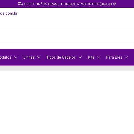
FRETE GRÁTIS BRASIL E BRINDE A PARTIR DE R$149,90 💜
cos.com.br
odutos
Linhas
Tipos de Cabelos
Kits
Para Eles