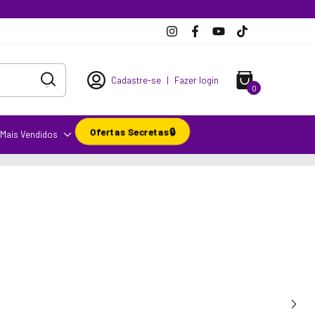
Cadastre-se
|
Fazer login
0
Ofertas Secretas🔒
Mais Vendidos