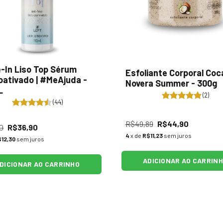
-In Liso Top Sérum
Esfoliante Corporal Coc
ativado | #MeAjuda -
Novera Summer - 300g
L
(2)
(44)
R$49,89
R$44,90
0
R$36,90
4
x de
R$11,23
sem juros
12,30
sem juros
ADICIONAR AO CARRIN
DICIONAR AO CARRINHO