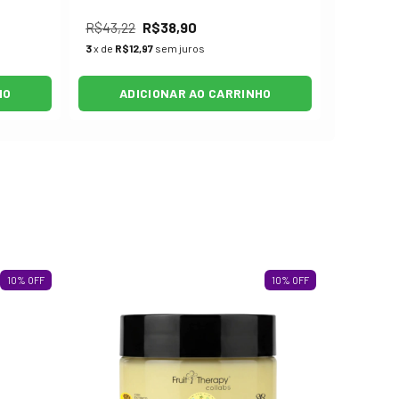
R$43,22
R$38,90
R$43,22
3
x de
R$12,97
sem juros
3
x de
R$12
HO
ADICIONAR AO CARRINHO
AD
10
%
OFF
10
%
OFF