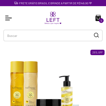
FRETE GRÁTIS BRASIL E BRINDE A PARTIR DE R$149,90 💜
0
25
%
OFF