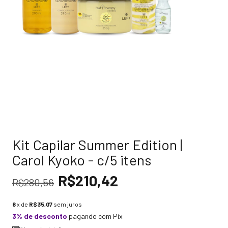
Kit Capilar Summer Edition |
Carol Kyoko - c/5 itens
R$210,42
R$280,56
6
x de
R$35,07
sem juros
3% de desconto
pagando com Pix