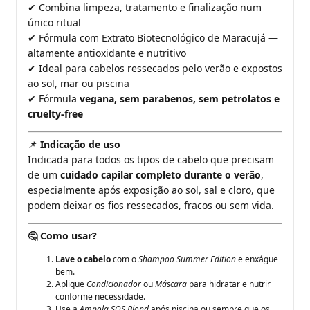
Combina limpeza, tratamento e finalização num
✔
único ritual
Fórmula com Extrato Biotecnológico de Maracujá —
✔
altamente antioxidante e nutritivo
Ideal para cabelos ressecados pelo verão e expostos
✔
ao sol, mar ou piscina
Fórmula
vegana, sem parabenos, sem petrolatos e
✔
cruelty-free
Indicação de uso
📌
Indicada para todos os tipos de cabelo que precisam
de um
cuidado capilar completo durante o verão
,
especialmente após exposição ao sol, sal e cloro, que
podem deixar os fios ressecados, fracos ou sem vida.
Como usar?
🤔
Lave o cabelo
com o
Shampoo Summer Edition
e enxágue
bem.
Aplique
Condicionador
ou
Máscara
para hidratar e nutrir
conforme necessidade.
Use a
Ampola SOS Blond
após piscina ou sempre que os