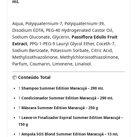
mL
Aqua, Polyquaternium-7, Polyquaternium-39,
Disodium EDTA, PEG-40 Hydrogenated Castor Oil,
Sodium Gluconate, Glycerin,
Passiflora Edulis Fruit
Extract
, PPG-1-PEG-9 Lauryl Glycol Ether, Coceth-7,
Sodium Benzoate, Potassium Sorbate, Citric Acid,
Methylisothiazolinone, Methylchloroisothiazolinone,
Parfum, Coumarin, Limonene, Linalool.
Conteúdo Total
📦
1
Shampoo Summer Edition Maracujá – 290 mL
1
Condicionador Summer Edition Maracujá – 290 mL
1
Máscara Summer Edition Maracujá – 250 g
1
Leave-in Finalizador Espiral Summer Edition Maracujá –
150 g
1
Ampola SOS Blond Summer Edition Maracujá – 13 mL