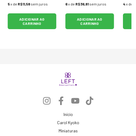
5
x de
R$11,58
sem juros
6
x de
R$36,81
sem juros
4
x de
R
ADICIONAR AO
ADICIONAR AO
CARRINHO
CARRINHO
Início
Carol Kyoko
Miniaturas