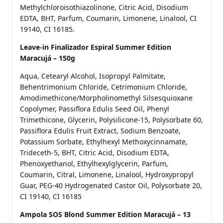
Methylchloroisothiazolinone, Citric Acid, Disodium
EDTA, BHT, Parfum, Coumarin, Limonene, Linalool, CI
19140, CI 16185.
Leave-in Finalizador Espiral Summer Edition
Maracujá – 150g
Aqua, Cetearyl Alcohol, Isopropyl Palmitate,
Behentrimonium Chloride, Cetrimonium Chloride,
Amodimethicone/Morpholinomethyl Silsesquioxane
Copolymer, Passiflora Edulis Seed Oil, Phenyl
Trimethicone, Glycerin, Polysilicone-15, Polysorbate 60,
Passiflora Edulis Fruit Extract, Sodium Benzoate,
Potassium Sorbate, Ethylhexyl Methoxycinnamate,
Trideceth-5, BHT, Citric Acid, Disodium EDTA,
Phenoxyethanol, Ethylhexylglycerin, Parfum,
Coumarin, Citral, Limonene, Linalool, Hydroxypropyl
Guar, PEG-40 Hydrogenated Castor Oil, Polysorbate 20,
CI 19140, CI 16185
Ampola SOS Blond Summer Edition Maracujá – 13