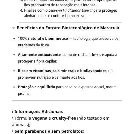
fios precisarem de reparação mais intensa.
Finalize com o
Leave-in Finalizador Espiral
para proteger,
alinhar os fios e conferir brilho extra.
Benefícios do Extrato Biotecnológico de Maracujá
✨
100%
natural e biomimético
— tecnologia que preserva os
nutrientes da fruta.
Altamente antioxidante
, combate radicais livres e ajuda a
proteger a fibra capilar.
Rico em vitaminas, sais minerais e bioflavonoides
, que
promovem nutrição e calmante aos fios.
Proteção e equilíbrio
para cabelos expostos ao sol, mar e
piscina.
Informações Adicionais
ℹ️
• Fórmula
vegana
e
cruelty-free
(não testado em
animais);
•
Sem parabenos
e
sem petrolatos
;