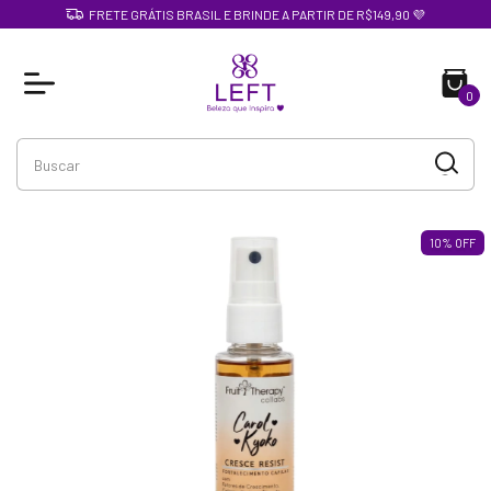
FRETE GRÁTIS BRASIL E BRINDE A PARTIR DE R$149,90 💜
0
10
%
OFF