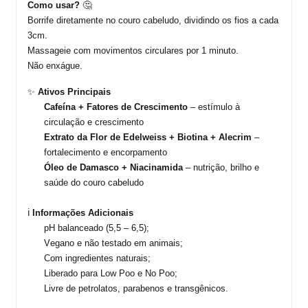
Como usar
?
🤔
Borrife diretamente no couro cabeludo, dividindo os fios a cada
3cm.
Massageie com movimentos circulares por 1 minuto.
Não enxágue.
✨
Ativos
P
rincipais
Cafeína + Fatores de Crescimento
– estímulo à
circulação e crescimento
Extrato da Flor de
Edelweiss
+ Biotina + Alecrim
–
fortalecimento e
encorpamento
Óleo de Damasco + Niacinamida
– nutrição, brilho e
saúde do couro cabeludo
ℹ️
Informações
A
dicionais
pH balanceado (5,5 – 6,5);
Vegano e não testado em animais;
Com ingredientes naturais;
Liberado para Low Poo e No Poo;
Livre de petrolatos, parabenos e transgênicos.