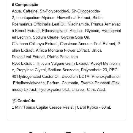
🧪
Composição
Aqua,
Caffeine
, Sh-Polypeptide-9, Sh-Oligopeptide-
2,
Leontopodium
Alpinum
Flower
/
Leaf
Extract
,
Biotin
,
Rosmarinus
Officinalis
Leaf
Oil
,
Niacinamide
,
Prunus
Armeniac
a
Kernel
Extract
,
Ethoxydiglycol
,
Alcohol
,
Glycerin
,
Hydrogenat
ed
Lecithin
,
Sodium
Oleate
,
Glycine
Soja
Oil
,
Cinchona
Calisaya
Extract
,
Capsicum
Annuum
Fruit
Extract
,
P
ollen
Extract
, Arnica Montana
Flower
Extract
, Urtica
Dioica
Leaf
Extract
,
Pfaffia
Paniculata
Root
Extract
,
Triticum
Vulgare
Germ
Extract
,
Acetyl
Methionin
e
,
Propylene
Glycol
,
Sodium
Benzoate
,
Polysorbate
20, PEG-
40
Hydrogenated
Castor
Oil
,
Disodium
EDTA,
Phenoxyethanol
,
Ethylhexylglycerin
,
Parfum
,
Coumarin
,
Evernia
Prunastri
(
Oak
moss
)
Extract
,
Hydroxycitronellal
,
Linalool
,
Citric
Acid.
📦
Conteúdo
1 Mini Tônico Capilar Cresce
Resist
|
Carol Kyoko
-
60m
L