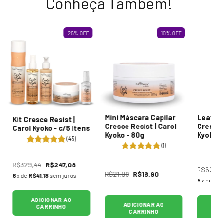
Conheça Tambem!
25
%
OFF
10
%
OFF
Mini Máscara Capilar
Leave
Kit Cresce Resist |
Cresce Resist | Carol
Cresce
Carol Kyoko - c/5 Itens
Kyoko - 80g
Kyoko
(45)
(1)
R$329,44
R$247,08
R$62,1
R$21,00
R$18,90
6
x de
R$41,18
sem juros
5
x de
R
ADICIONAR AO
ADICIONAR AO
CARRINHO
CARRINHO