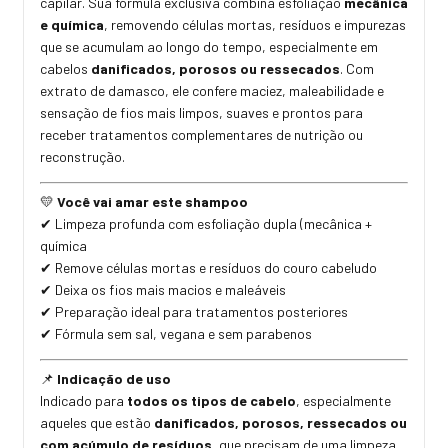
capilar. Sua fórmula exclusiva combina esfoliação
mecânica
e química
, removendo células mortas, resíduos e impurezas
que se acumulam ao longo do tempo, especialmente em
cabelos
danificados, porosos ou ressecados
. Com
extrato de damasco, ele confere maciez, maleabilidade e
sensação de fios mais limpos, suaves e prontos para
receber tratamentos complementares de nutrição ou
reconstrução.
Você vai amar este shampoo
💛
Limpeza profunda com esfolia
çã
o dupla (mec
â
nica +
✔
qu
í
mica
Remove células mortas e resíduos do couro cabeludo
✔
Deixa os fios mais macios e male
á
veis
✔
Prepara
çã
o ideal para tratamentos posteriores
✔
F
ó
rmula sem sal, vegana e sem parabenos
✔
Indicação de uso
📌
Indicado para
todos os tipos de cabelo
, especialmente
aqueles que estão
danificados, porosos, ressecados ou
com acúmulo de resíduos
, que precisam de uma limpeza