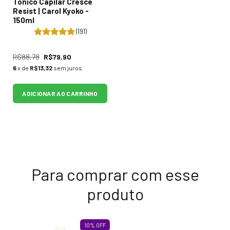
Tônico Capilar Cresce
Resist | Carol Kyoko -
150ml
(191)
R$88,78
R$79,90
6
x de
R$13,32
sem juros
ADICIONAR AO CARRINHO
Para comprar com esse
produto
10
%
OFF