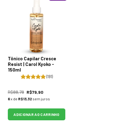
Tônico Capilar Cresce
Resist | Carol Kyoko -
150ml
(191)
R$88,78
R$79,90
6
x de
R$13,32
sem juros
ADICIONAR AO CARRINHO