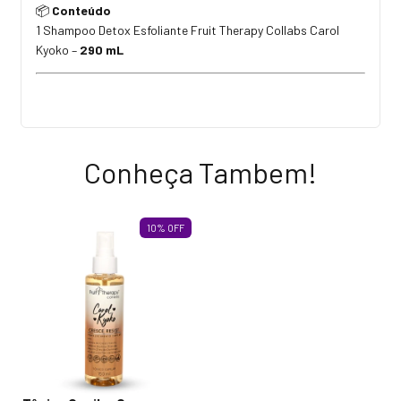
Conteúdo
📦
1 Shampoo Detox Esfoliante Fruit Therapy Collabs Carol
Kyoko –
290 mL
Conheça Tambem!
10
%
OFF