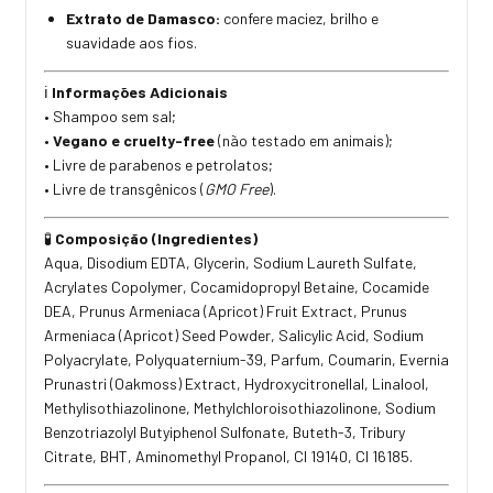
Extrato de Damasco:
confere maciez, brilho e
suavidade aos fios.
Informações Adicionais
ℹ️
• Shampoo sem sal;
•
Vegano e cruelty-free
(não testado em animais);
• Livre de parabenos e petrolatos;
• Livre de transgênicos (
GMO Free
).
Composição (Ingredientes)
🧪
Aqua, Disodium EDTA, Glycerin, Sodium Laureth Sulfate,
Acrylates Copolymer, Cocamidopropyl Betaine, Cocamide
DEA, Prunus Armeniaca (Apricot) Fruit Extract, Prunus
Armeniaca (Apricot) Seed Powder, Salicylic Acid, Sodium
Polyacrylate, Polyquaternium-39, Parfum, Coumarin, Evernia
Prunastri (Oakmoss) Extract, Hydroxycitronellal, Linalool,
Methylisothiazolinone, Methylchloroisothiazolinone, Sodium
BenzotriazolyI Butyiphenol Sulfonate, Buteth-3, Tribury
Citrate, BHT, Aminomethyl Propanol, CI 19140, CI 16185.