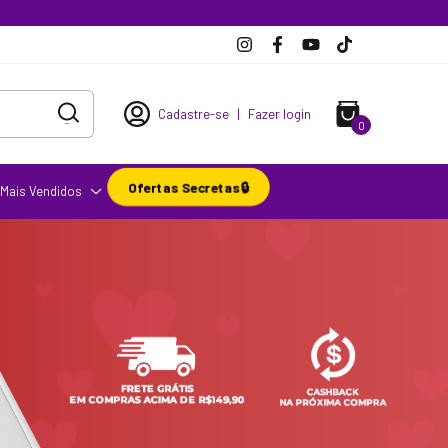
Cadastre-se
|
Fazer login
0
Ofertas Secretas🔒
Mais Vendidos