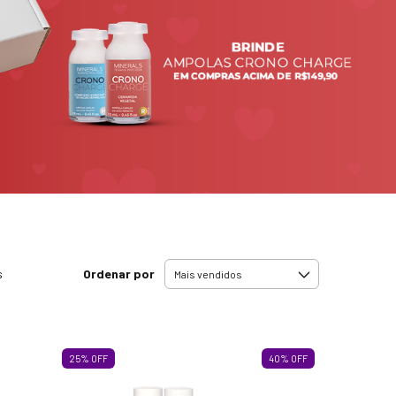
Ordenar por
s
25
%
OFF
40
%
OFF