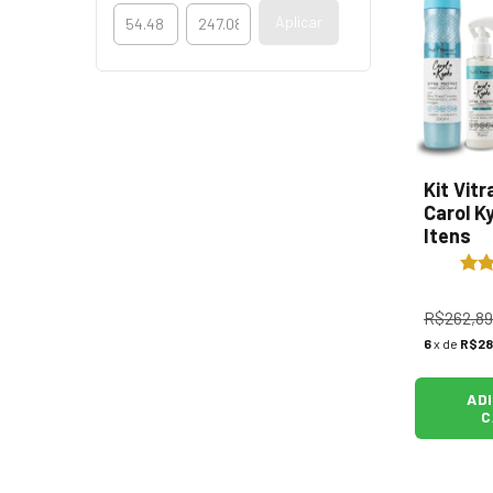
Aplicar
Kit Vitr
Carol K
Itens
R$262,89
6
x de
R$28
AD
C