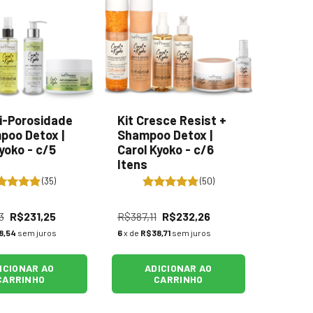
ti-Porosidade
Kit Cresce Resist +
poo Detox |
Shampoo Detox |
yoko - c/5
Carol Kyoko - c/6
Itens
(35)
(50)
3
R$231,25
R$387,11
R$232,26
8,54
sem juros
6
x de
R$38,71
sem juros
ICIONAR AO
ADICIONAR AO
CARRINHO
CARRINHO