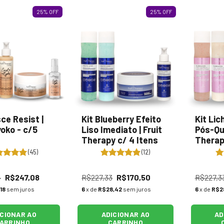
25
%
OFF
25
%
OFF
sce Resist |
Kit Blueberry Efeito
Kit Lic
yoko - c/5
Liso Imediato | Fruit
Pós-Quí
Therapy c/ 4 Itens
Therap
(45)
(12)
4
R$247,08
R$227,33
R$170,50
R$227,3
18
sem juros
6
x de
R$28,42
sem juros
6
x de
R$2
ICIONAR AO
ADICIONAR AO
AD
ARRINHO
CARRINHO