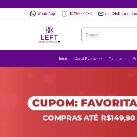
WhatsApp
(11) 2668-1370
sac@leftcosmeti
Início
Carol Kyoko
Miniaturas
Pr