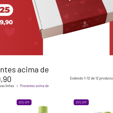
ntes acima de
,90
Exibindo 1-12 de 12 produto
as linhas
Presentes acima de
35
%
OFF
25
%
OFF