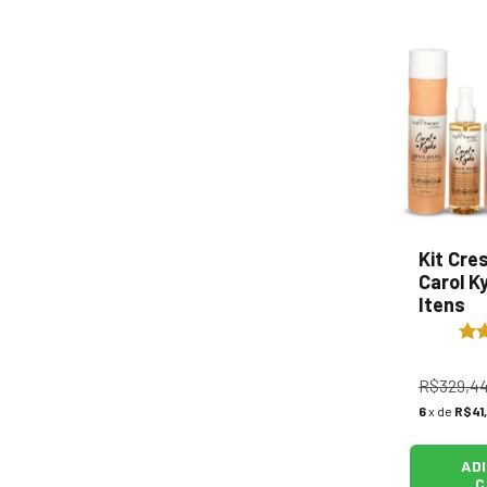
Kit Cre
Carol K
Itens
R$329,4
6
x de
R$41,
AD
C