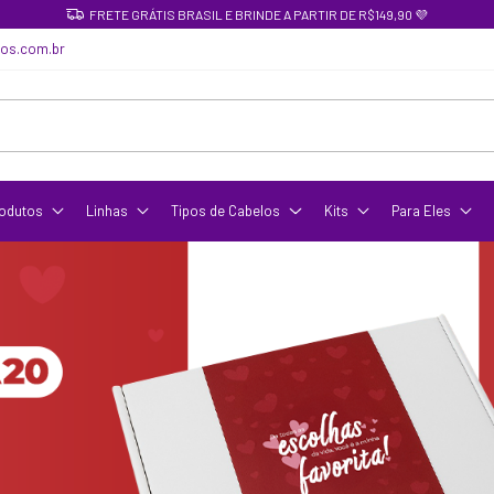
FRETE GRÁTIS BRASIL E BRINDE A PARTIR DE R$149,90 💜
cos.com.br
odutos
Linhas
Tipos de Cabelos
Kits
Para Eles