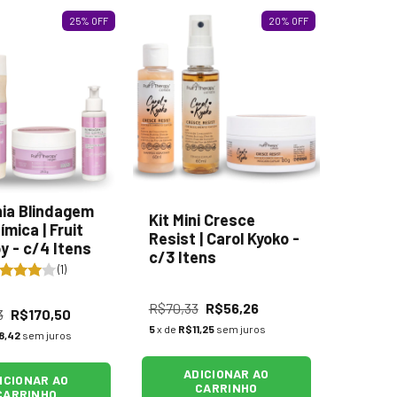
25
%
OFF
20
%
OFF
hia Blindagem
Kit Mini Cresce
mica | Fruit
Resist | Carol Kyoko -
y - c/4 Itens
c/3 Itens
(1)
R$70,33
R$56,26
3
R$170,50
5
x de
R$11,25
sem juros
8,42
sem juros
ADICIONAR AO
ICIONAR AO
CARRINHO
CARRINHO