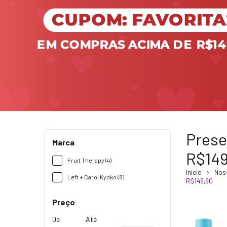
Prese
Marca
R$149
Fruit Therapy (4)
Início
Noss
Left + Carol Kyoko (8)
R$149,90
Preço
De
Até