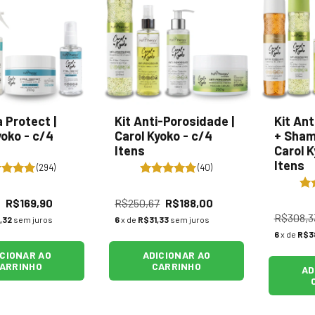
a Protect |
Kit Anti-Porosidade |
Kit An
yoko - c/4
Carol Kyoko - c/4
+ Sham
Itens
Carol K
Itens
(294)
(40)
R$169,90
R$250,67
R$188,00
R$308,3
,32
sem juros
6
x de
R$31,33
sem juros
6
x de
R$3
ICIONAR AO
ADICIONAR AO
ARRINHO
CARRINHO
AD