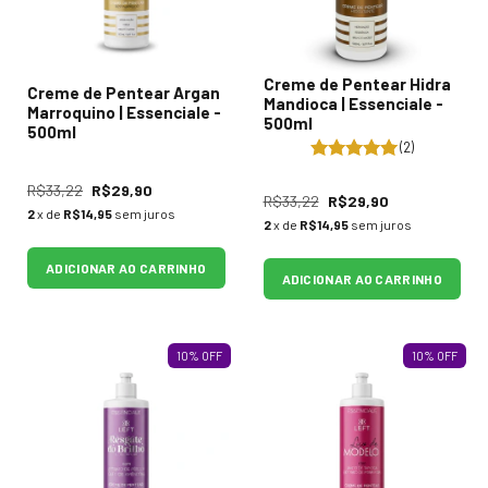
Creme de Pentear Hidra
Creme de Pentear Argan
Mandioca | Essenciale -
Marroquino | Essenciale -
500ml
500ml
(2)
R$33,22
R$29,90
R$33,22
R$29,90
2
x de
R$14,95
sem juros
2
x de
R$14,95
sem juros
ADICIONAR AO CARRINHO
ADICIONAR AO CARRINHO
10
%
OFF
10
%
OFF