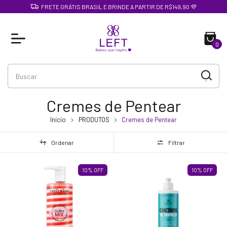
FRETE GRÁTIS BRASIL E BRINDE A PARTIR DE R$149,90 💜
0
Cremes de Pentear
Início
PRODUTOS
Cremes de Pentear
Ordenar
Filtrar
10
%
OFF
10
%
OFF