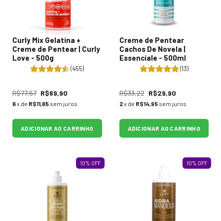
Curly Mix Gelatina +
Creme de Pentear
Creme de Pentear | Curly
Cachos De Novela |
Love - 500g
Essenciale - 500ml
(455)
(13)
R$77,67
R$69,90
R$33,22
R$29,90
6
x de
R$11,65
sem juros
2
x de
R$14,95
sem juros
ADICIONAR AO CARRINHO
ADICIONAR AO CARRINHO
10
%
OFF
10
%
OFF