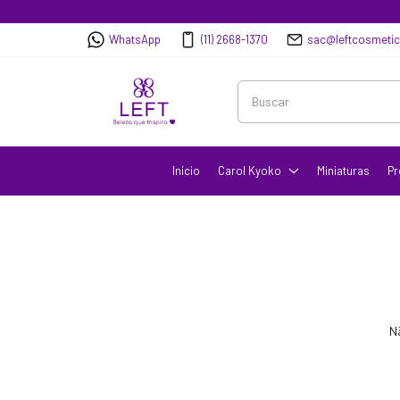
WhatsApp
(11) 2668-1370
sac@leftcosmeti
Início
Carol Kyoko
Miniaturas
Pr
N