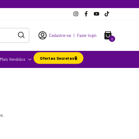
Cadastre-se
|
Fazer login
0
Ofertas Secretas🔒
Mais Vendidos
s.