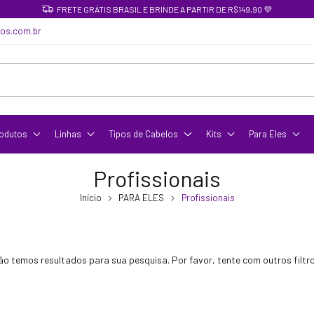
FRETE GRÁTIS BRASIL E BRINDE A PARTIR DE R$149,90 💜
cos.com.br
odutos
Linhas
Tipos de Cabelos
Kits
Para Eles
Profissionais
Início
PARA ELES
Profissionais
ão temos resultados para sua pesquisa. Por favor, tente com outros filtro