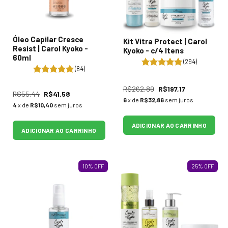
Óleo Capilar Cresce
Kit Vitra Protect | Carol
Resist | Carol Kyoko -
Kyoko - c/4 Itens
60ml
(294)
(84)
R$262,89
R$197,17
R$55,44
R$41,58
6
x de
R$32,86
sem juros
4
x de
R$10,40
sem juros
ADICIONAR AO CARRINHO
ADICIONAR AO CARRINHO
10
%
OFF
25
%
OFF