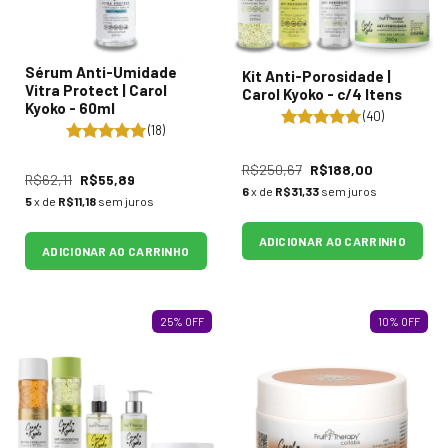
Sérum Anti-Umidade
Kit Anti-Porosidade |
Vitra Protect | Carol
Carol Kyoko - c/4 Itens
Kyoko - 60ml
(40)
(18)
R$250,67
R$188,00
R$62,11
R$55,89
6
x de
R$31,33
sem juros
5
x de
R$11,18
sem juros
ADICIONAR AO CARRINHO
ADICIONAR AO CARRINHO
25
%
OFF
10
%
OFF