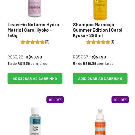
Leave-in Noturno Hydra
Shampoo Maracujá
Matrix | Carol Kyoko -
Summer Edition | Carol
150g
Kyoko - 290ml
(3)
(1)
R$63,22
R$56,90
R$57,67
R$51,90
5
x de
R$11,38
sem juros
5
x de
R$10,38
sem juros
ADICIONAR AO CARRINHO
ADICIONAR AO CARRINHO
10
%
OFF
10
%
OFF