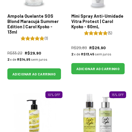
Ampola Quelante SOS
Mini Spray Anti-Umidade
Blond Maracujá Summer
Vitra Protect | Carol
Edition | Carol Kyoko -
Kyoko - 60mL
13ml
(5)
(1)
R$29,89
R$26,90
R$33,22
R$29,90
2
x de
R$13,45
sem juros
2
x de
R$14,95
sem juros
ADICIONAR AO CARRINHO
ADICIONAR AO CARRINHO
10
%
OFF
15
%
OFF