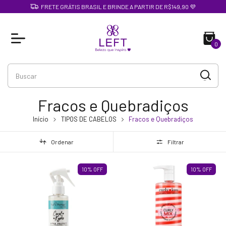
FRETE GRÁTIS BRASIL E BRINDE A PARTIR DE R$149,90 💜
0
Fracos e Quebradiços
Início
TIPOS DE CABELOS
Fracos e Quebradiços
Ordenar
Filtrar
10
%
OFF
10
%
OFF