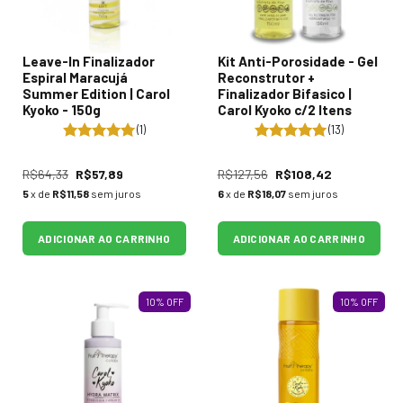
Leave-In Finalizador
Kit Anti-Porosidade - Gel
Espiral Maracujá
Reconstrutor +
Summer Edition | Carol
Finalizador Bifasico |
Kyoko - 150g
Carol Kyoko c/2 Itens
(1)
(13)
R$64,33
R$57,89
R$127,56
R$108,42
5
x de
R$11,58
sem juros
6
x de
R$18,07
sem juros
ADICIONAR AO CARRINHO
ADICIONAR AO CARRINHO
10
%
OFF
10
%
OFF