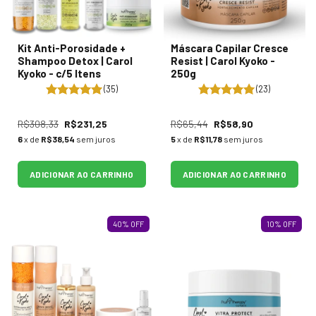
Kit Anti-Porosidade +
Máscara Capilar Cresce
Shampoo Detox | Carol
Resist | Carol Kyoko -
Kyoko - c/5 Itens
250g
(35)
(23)
R$308,33
R$231,25
R$65,44
R$58,90
6
x de
R$38,54
sem juros
5
x de
R$11,78
sem juros
ADICIONAR AO CARRINHO
ADICIONAR AO CARRINHO
40
%
OFF
10
%
OFF