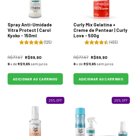
Spray Anti-Umidade
Curly Mix Gelatina +
Vitra Protect | Carol
Creme de Pentear | Curly
Kyoko - 150ml
Love - 500g
(125)
(455)
R$77,67
R$69,90
R$77,67
R$69,90
6
x de
R$11,65
sem juros
6
x de
R$11,65
sem juros
ADICIONAR AO CARRINHO
ADICIONAR AO CARRINHO
25
%
OFF
25
%
OFF