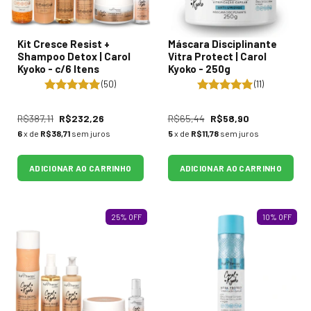
Kit Cresce Resist +
Máscara Disciplinante
Shampoo Detox | Carol
Vitra Protect | Carol
Kyoko - c/6 Itens
Kyoko - 250g
(50)
(11)
R$387,11
R$232,26
R$65,44
R$58,90
6
x de
R$38,71
sem juros
5
x de
R$11,78
sem juros
ADICIONAR AO CARRINHO
ADICIONAR AO CARRINHO
25
%
OFF
10
%
OFF