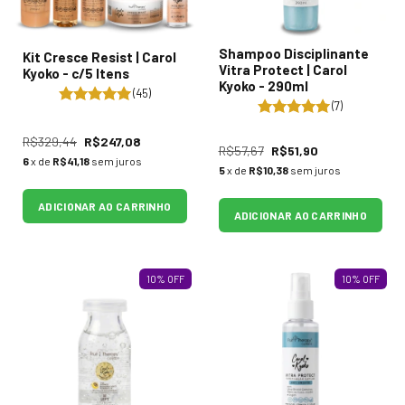
Shampoo Disciplinante
Kit Cresce Resist | Carol
Vitra Protect | Carol
Kyoko - c/5 Itens
Kyoko - 290ml
(45)
(7)
R$329,44
R$247,08
R$57,67
R$51,90
6
x de
R$41,18
sem juros
5
x de
R$10,38
sem juros
ADICIONAR AO CARRINHO
ADICIONAR AO CARRINHO
10
%
OFF
10
%
OFF