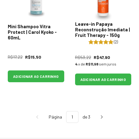
Leave-in Papaya
Mini Shampoo Vitra
Reconstrução Imediata |
Protect | Carol Kyoko -
Fruit Therapy - 150g
60mL
(2)
R$17,22
R$15,50
R$53,22
R$47,90
4
x de
R$11,98
sem juros
ADICIONAR AO CARRINHO
ADICIONAR AO CARRINHO
Página
de 3