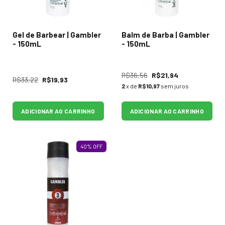
Gel de Barbear | Gambler
Balm de Barba | Gambler
- 150mL
- 150mL
R$36,56
R$21,94
R$33,22
R$19,93
2
x de
R$10,97
sem juros
ADICIONAR AO CARRINHO
ADICIONAR AO CARRINHO
40
%
OFF