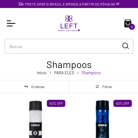
FRETE GRÁTIS BRASIL E BRINDE A PARTIR DE R$149,90 💜
0
Shampoos
Início
PARA ELES
Shampoos
Ordenar
Filtrar
40
%
OFF
40
%
OFF