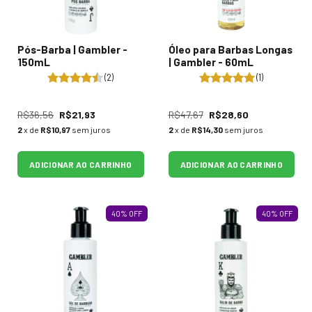
Pós-Barba | Gambler -
Óleo para Barbas Longas
150mL
| Gambler - 60mL
(2)
(1)
R$36,56
R$21,93
R$47,67
R$28,60
2
x de
R$10,97
sem juros
2
x de
R$14,30
sem juros
ADICIONAR AO CARRINHO
ADICIONAR AO CARRINHO
40
%
OFF
40
%
OFF