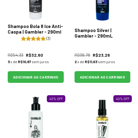
Shampoo Bola 8 Ice Anti-
Shampoo Silver |
Caspa | Gambler - 290ml
Gambler - 290mL
(3)
R$54,33
R$32,60
R$38,78
R$23,26
3
x de
R$10,87
sem juros
2
x de
R$11,63
sem juros
ADICIONAR AO CARRINHO
ADICIONAR AO CARRINHO
40
%
OFF
40
%
OFF