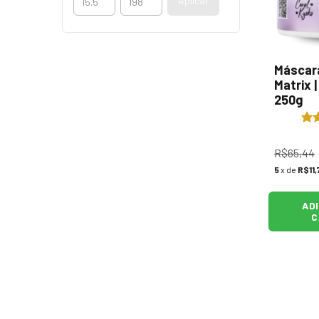
Aplicar
Máscar
Matrix |
250g
R$65,44
5
x de
R$11,
AD
C