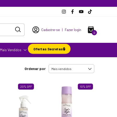
Cadastre-se
|
Fazer login
0
Ofertas Secretas🔒
Mais Vendidos
Ordenar por
20
%
OFF
10
%
OFF