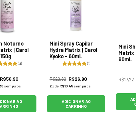
n Noturno
Mini Spray Capilar
Mini S
trix | Carol
Hydra Matrix | Carol
Matrix 
 150g
Kyoko - 60mL
60mL
(3)
(1)
R$56,90
R$29,89
R$26,90
R$17,22
38
sem juros
2
x de
R$13,45
sem juros
AD
ICIONAR AO
ADICIONAR AO
ARRINHO
CARRINHO