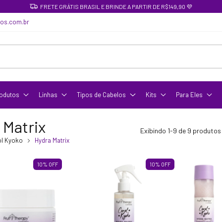
FRETE GRÁTIS BRASIL E BRINDE A PARTIR DE R$149,90 💜
cos.com.br
odutos
Linhas
Tipos de Cabelos
Kits
Para Eles
 Matrix
Exibindo 1-9 de 9 produtos
ol Kyoko
Hydra Matrix
10
%
OFF
10
%
OFF