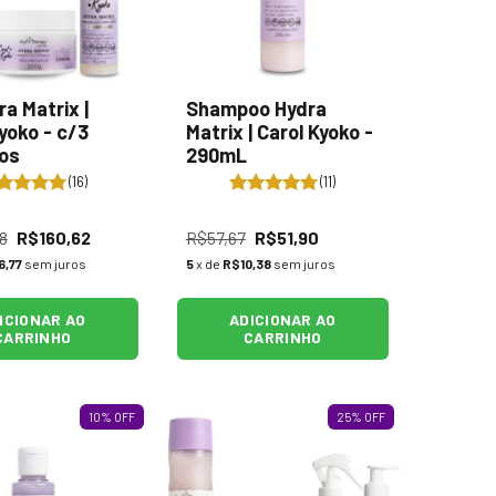
ra Matrix |
Shampoo Hydra
yoko - c/3
Matrix | Carol Kyoko -
os
290mL
(16)
(11)
8
R$160,62
R$57,67
R$51,90
6,77
sem juros
5
x de
R$10,38
sem juros
ICIONAR AO
ADICIONAR AO
CARRINHO
CARRINHO
10
%
OFF
25
%
OFF