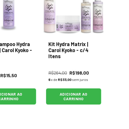
hampoo Hydra
Kit Hydra Matrix |
| Carol Kyoko -
Carol Kyoko - c/4
Itens
R$264,00
R$198,00
R$15,50
6
x de
R$33,00
sem juros
ICIONAR AO
ADICIONAR AO
CARRINHO
CARRINHO