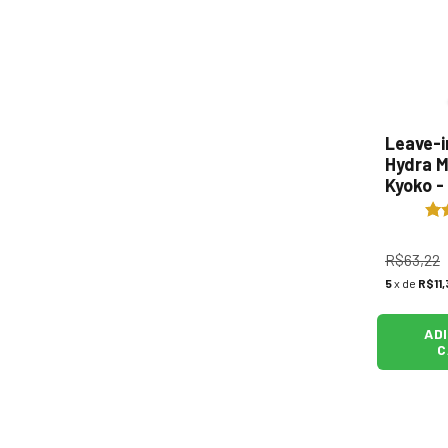
Leave-i
Hydra Ma
Kyoko -
R$63,22
5
x de
R$11,
AD
C