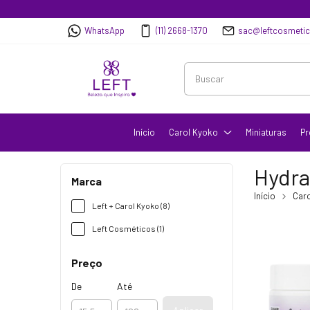
WhatsApp
(11) 2668-1370
sac@leftcosmeti
Início
Carol Kyoko
Miniaturas
Pr
Hydra
Marca
Início
Car
Left + Carol Kyoko (8)
Left Cosméticos (1)
Preço
De
Até