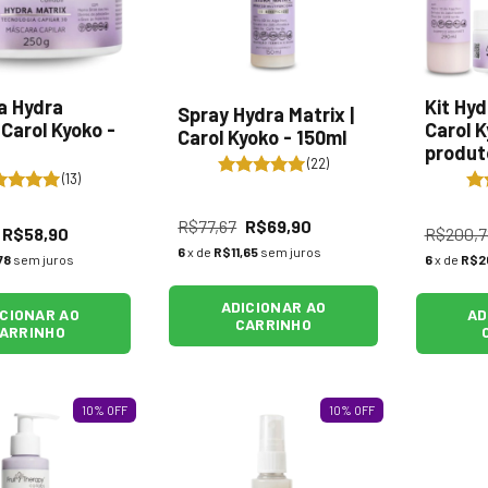
a Hydra
Kit Hyd
Spray Hydra Matrix |
 Carol Kyoko -
Carol K
Carol Kyoko - 150ml
produt
(22)
(13)
R$77,67
R$69,90
R$58,90
R$200,7
6
x de
R$11,65
sem juros
78
sem juros
6
x de
R$2
ADICIONAR AO
ICIONAR AO
AD
CARRINHO
ARRINHO
10
%
OFF
10
%
OFF