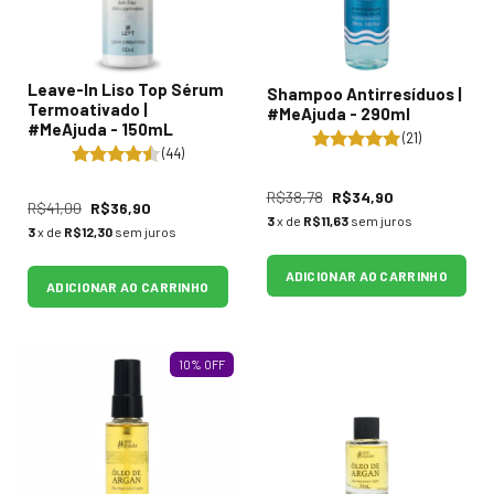
Leave-In Liso Top Sérum
Shampoo Antirresíduos |
Termoativado |
#MeAjuda - 290ml
#MeAjuda - 150mL
(21)
(44)
R$38,78
R$34,90
R$41,00
R$36,90
3
x de
R$11,63
sem juros
3
x de
R$12,30
sem juros
ADICIONAR AO CARRINHO
ADICIONAR AO CARRINHO
10
%
OFF