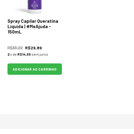
Spray Capilar Queratina
Líquida | #MeAjuda -
150mL
R$33,22
R$29,89
2
x de
R$14,95
sem juros
ADICIONAR AO CARRINHO