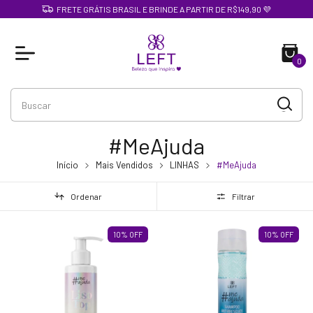
FRETE GRÁTIS BRASIL E BRINDE A PARTIR DE R$149,90 💜
0
#MeAjuda
Início
Mais Vendidos
LINHAS
#MeAjuda
Ordenar
Filtrar
10
%
OFF
10
%
OFF