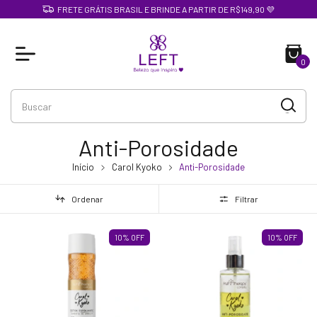
FRETE GRÁTIS BRASIL E BRINDE A PARTIR DE R$149,90 💜
0
Anti-Porosidade
Início
Carol Kyoko
Anti-Porosidade
Ordenar
Filtrar
10
%
OFF
10
%
OFF