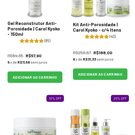
Gel Reconstrutor Anti-
Kit Anti-Porosidade |
Porosidade | Carol Kyoko
Carol Kyoko - c/4 Itens
- 150ml
(40)
(85)
R$250,67
R$188,00
R$64,35
R$57,90
6
x de
R$31,33
sem juros
5
x de
R$11,58
sem juros
ADICIONAR AO CARRINHO
ADICIONAR AO CARRINHO
10
%
OFF
25
%
OFF