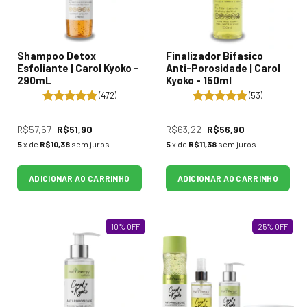
Shampoo Detox
Finalizador Bifasico
Esfoliante | Carol Kyoko -
Anti-Porosidade | Carol
290mL
Kyoko - 150ml
(472)
(53)
R$57,67
R$51,90
R$63,22
R$56,90
5
x de
R$10,38
sem juros
5
x de
R$11,38
sem juros
ADICIONAR AO CARRINHO
ADICIONAR AO CARRINHO
10
%
OFF
25
%
OFF