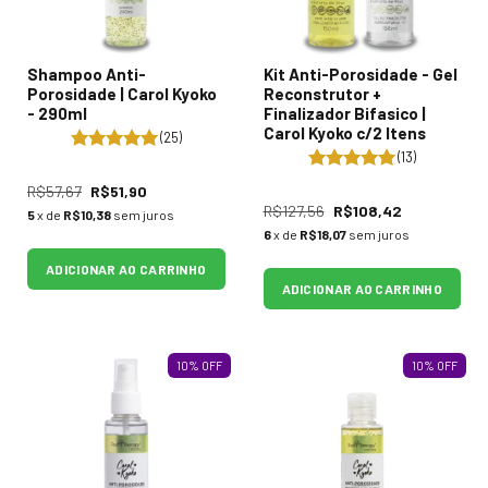
Shampoo Anti-
Kit Anti-Porosidade - Gel
Porosidade | Carol Kyoko
Reconstrutor +
- 290ml
Finalizador Bifasico |
Carol Kyoko c/2 Itens
(25)
(13)
R$57,67
R$51,90
R$127,56
R$108,42
5
x de
R$10,38
sem juros
6
x de
R$18,07
sem juros
ADICIONAR AO CARRINHO
ADICIONAR AO CARRINHO
10
%
OFF
10
%
OFF