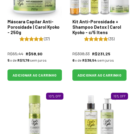
Máscara Capilar Anti-
Kit Anti-Porosidade +
Porosidade | Carol Kyoko
Shampoo Detox | Carol
- 250g
Kyoko - c/5 Itens
(37)
(35)
R$65,44
R$58,90
R$308,33
R$231,25
5
x de
R$11,78
sem juros
6
x de
R$38,54
sem juros
ADICIONAR AO CARRINHO
ADICIONAR AO CARRINHO
10
%
OFF
15
%
OFF