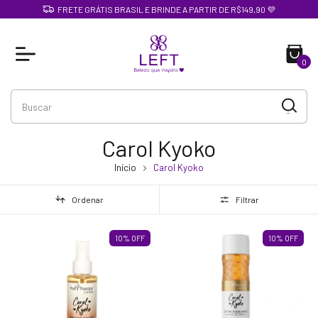
FRETE GRÁTIS BRASIL E BRINDE A PARTIR DE R$149,90 💜
0
Carol Kyoko
Início
Carol Kyoko
Ordenar
Filtrar
10
%
OFF
10
%
OFF