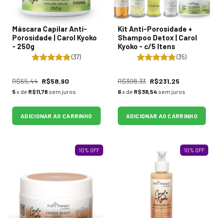
Máscara Capilar Anti-
Kit Anti-Porosidade +
Porosidade | Carol Kyoko
Shampoo Detox | Carol
- 250g
Kyoko - c/5 Itens
(37)
(35)
R$65,44
R$58,90
R$308,33
R$231,25
5
x de
R$11,78
sem juros
6
x de
R$38,54
sem juros
ADICIONAR AO CARRINHO
ADICIONAR AO CARRINHO
10
%
OFF
10
%
OFF