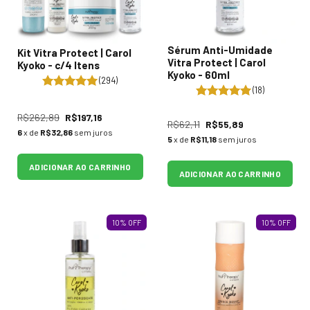
Sérum Anti-Umidade
Kit Vitra Protect | Carol
Vitra Protect | Carol
Kyoko - c/4 Itens
Kyoko - 60ml
(294)
(18)
R$262,89
R$197,16
R$62,11
R$55,89
6
x de
R$32,86
sem juros
5
x de
R$11,18
sem juros
ADICIONAR AO CARRINHO
ADICIONAR AO CARRINHO
10
%
OFF
10
%
OFF