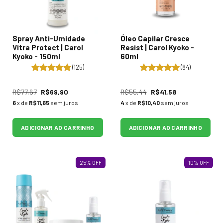
Spray Anti-Umidade
Óleo Capilar Cresce
Vitra Protect | Carol
Resist | Carol Kyoko -
Kyoko - 150ml
60ml
(125)
(84)
R$77,67
R$69,90
R$55,44
R$41,58
6
x de
R$11,65
sem juros
4
x de
R$10,40
sem juros
ADICIONAR AO CARRINHO
ADICIONAR AO CARRINHO
25
%
OFF
10
%
OFF