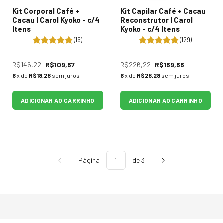
Kit Corporal Café +
Kit Capilar Café + Cacau
Cacau | Carol Kyoko - c/4
Reconstrutor | Carol
Itens
Kyoko - c/4 Itens
(16)
(129)
R$146,22
R$109,67
R$226,22
R$169,66
6
x de
R$18,28
sem juros
6
x de
R$28,28
sem juros
ADICIONAR AO CARRINHO
ADICIONAR AO CARRINHO
Página
de 3