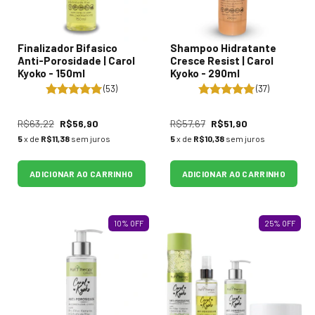
Finalizador Bifasico
Shampoo Hidratante
Anti-Porosidade | Carol
Cresce Resist | Carol
Kyoko - 150ml
Kyoko - 290ml
(53)
(37)
R$63,22
R$56,90
R$57,67
R$51,90
5
x de
R$11,38
sem juros
5
x de
R$10,38
sem juros
ADICIONAR AO CARRINHO
ADICIONAR AO CARRINHO
10
%
OFF
25
%
OFF