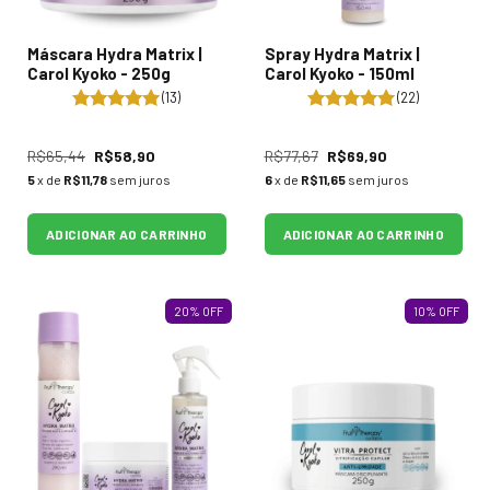
Máscara Hydra Matrix |
Spray Hydra Matrix |
Carol Kyoko - 250g
Carol Kyoko - 150ml
(13)
(22)
R$65,44
R$58,90
R$77,67
R$69,90
5
x de
R$11,78
sem juros
6
x de
R$11,65
sem juros
ADICIONAR AO CARRINHO
ADICIONAR AO CARRINHO
20
%
OFF
10
%
OFF