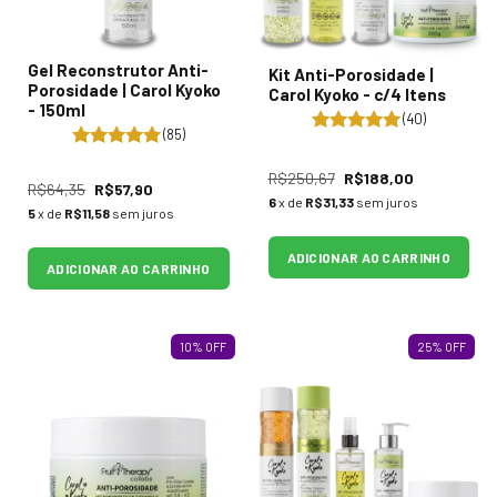
Gel Reconstrutor Anti-
Kit Anti-Porosidade |
Porosidade | Carol Kyoko
Carol Kyoko - c/4 Itens
- 150ml
(40)
(85)
R$250,67
R$188,00
R$64,35
R$57,90
6
x de
R$31,33
sem juros
5
x de
R$11,58
sem juros
ADICIONAR AO CARRINHO
ADICIONAR AO CARRINHO
10
%
OFF
25
%
OFF