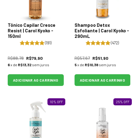
Tônico Capilar Cresce
Shampoo Detox
Resist | Carol Kyoko -
Esfoliante | Carol Kyoko -
150ml
290mL
(191)
(472)
R$88,78
R$79,90
R$57,67
R$51,90
6
x de
R$13,32
sem juros
5
x de
R$10,38
sem juros
ADICIONAR AO CARRINHO
ADICIONAR AO CARRINHO
10
%
OFF
25
%
OFF