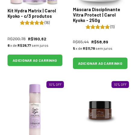
Máscara Disciplinante
Kit Hydra Matrix | Carol
Vitra Protect | Carol
Kyoko - c/3 produtos
Kyoko - 250g
(16)
(11)
R$200,78
R$160,62
R$65,44
R$58,89
6
x de
R$26,77
sem juros
5
x de
R$11,78
sem juros
ADICIONAR AO CARRINHO
ADICIONAR AO CARRINHO
10
%
OFF
10
%
OFF