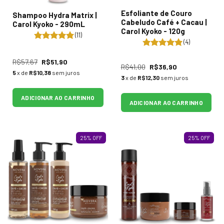
Esfoliante de Couro
Shampoo Hydra Matrix |
Cabeludo Café + Cacau |
Carol Kyoko - 290mL
Carol Kyoko - 120g
(11)
(4)
R$57,67
R$51,90
R$41,00
R$36,90
5
x de
R$10,38
sem juros
3
x de
R$12,30
sem juros
ADICIONAR AO CARRINHO
ADICIONAR AO CARRINHO
25
%
OFF
25
%
OFF