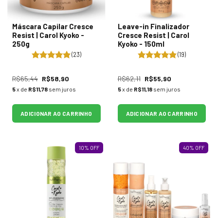
Máscara Capilar Cresce
Leave-in Finalizador
Resist | Carol Kyoko -
Cresce Resist | Carol
250g
Kyoko - 150ml
(23)
(19)
R$65,44
R$58,90
R$62,11
R$55,90
5
x de
R$11,78
sem juros
5
x de
R$11,18
sem juros
ADICIONAR AO CARRINHO
ADICIONAR AO CARRINHO
10
%
OFF
40
%
OFF