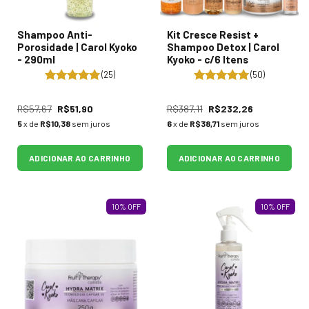
Shampoo Anti-
Kit Cresce Resist +
Porosidade | Carol Kyoko
Shampoo Detox | Carol
- 290ml
Kyoko - c/6 Itens
(25)
(50)
R$57,67
R$51,90
R$387,11
R$232,26
5
x de
R$10,38
sem juros
6
x de
R$38,71
sem juros
ADICIONAR AO CARRINHO
ADICIONAR AO CARRINHO
10
%
OFF
10
%
OFF