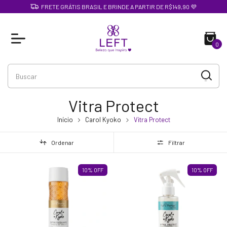
FRETE GRÁTIS BRASIL E BRINDE A PARTIR DE R$149,90 💜
0
Vitra Protect
Início
Carol Kyoko
Vitra Protect
Ordenar
Filtrar
10
%
OFF
10
%
OFF