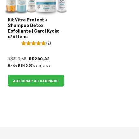
Kit Vitra Protect +
Shampoo Detox
Esfoliante | Carol Kyoko -
c/5 Itens
(2)
R$320,56
R$240,42
6
x de
R$40,07
sem juros
ADICIONAR AO CARRINHO