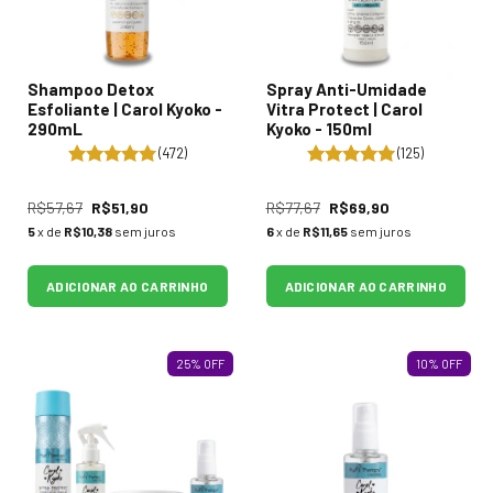
Shampoo Detox
Spray Anti-Umidade
Esfoliante | Carol Kyoko -
Vitra Protect | Carol
290mL
Kyoko - 150ml
(472)
(125)
R$57,67
R$51,90
R$77,67
R$69,90
5
x de
R$10,38
sem juros
6
x de
R$11,65
sem juros
ADICIONAR AO CARRINHO
ADICIONAR AO CARRINHO
25
%
OFF
10
%
OFF