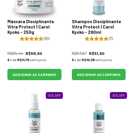
Máscara Disciplinante
Shampoo Disciplinante
Vitra Protect | Carol
Vitra Protect | Carol
Kyoko - 250g
Kyoko - 290ml
(10)
(7)
R$65,44
R$58,90
R$57,67
R$51,90
5
x de
R$11,78
sem juros
5
x de
R$10,38
sem juros
ADICIONAR AO CARRINHO
ADICIONAR AO CARRINHO
10
%
OFF
10
%
OFF