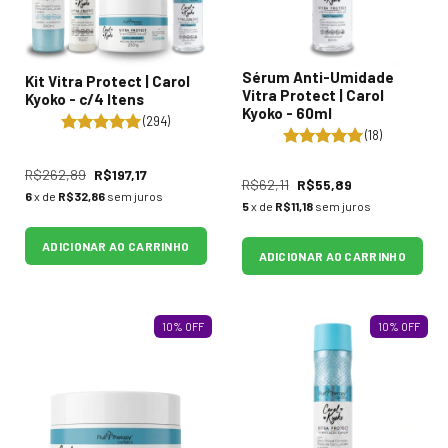
Sérum Anti-Umidade
Kit Vitra Protect | Carol
Vitra Protect | Carol
Kyoko - c/4 Itens
Kyoko - 60ml
(294)
(18)
R$262,89
R$197,17
R$62,11
R$55,89
6
x de
R$32,86
sem juros
5
x de
R$11,18
sem juros
ADICIONAR AO CARRINHO
ADICIONAR AO CARRINHO
10
%
OFF
10
%
OFF