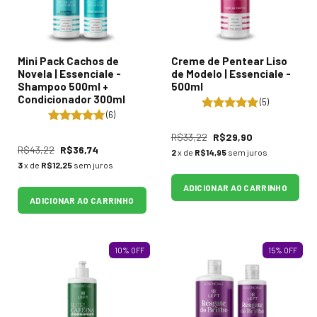
Mini Pack Cachos de
Creme de Pentear Liso
Novela | Essenciale -
de Modelo | Essenciale -
Shampoo 500ml +
500ml
Condicionador 300ml
(5)
(6)
R$33,22
R$29,90
R$43,22
R$36,74
2
x de
R$14,95
sem juros
3
x de
R$12,25
sem juros
ADICIONAR AO CARRINHO
ADICIONAR AO CARRINHO
10
%
OFF
15
%
OFF