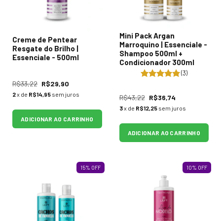
Mini Pack Argan
Creme de Pentear
Marroquino | Essenciale -
Resgate do Brilho |
Shampoo 500ml +
Essenciale - 500ml
Condicionador 300ml
(3)
R$33,22
R$29,90
2
x de
R$14,95
sem juros
R$43,22
R$36,74
3
x de
R$12,25
sem juros
ADICIONAR AO CARRINHO
ADICIONAR AO CARRINHO
15
%
OFF
10
%
OFF