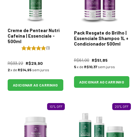
Creme de Pentear Nutri
Pack Resgate do Brilho |
Cafeína | Essenciale -
Essenciale Shampoo 1L +
500ml
Condicionador 500ml
(1)
R$61,00
R$51,85
R$33,22
R$29,90
5
x de
R$10,37
sem juros
2
x de
R$14,95
sem juros
ADICIONAR AO CARRINHO
ADICIONAR AO CARRINHO
10
%
OFF
20
%
OFF