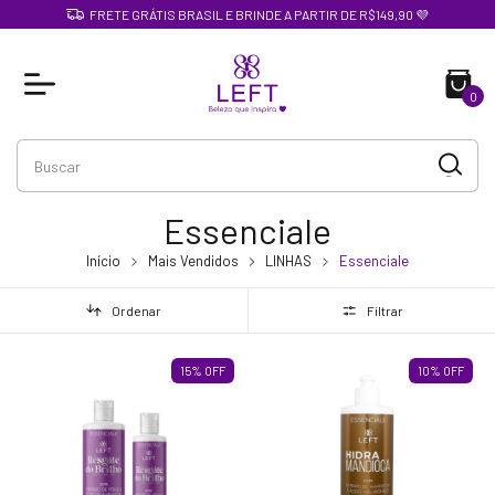
FRETE GRÁTIS BRASIL E BRINDE A PARTIR DE R$149,90 💜
0
Essenciale
Início
Mais Vendidos
LINHAS
Essenciale
Ordenar
Filtrar
15
%
OFF
10
%
OFF