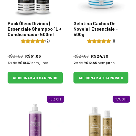
Pack Óleos Divinos |
Gelatina Cachos De
Essenciale Shampoo 1L +
Novela | Essenciale -
Condicionador 500ml
500g
(2)
(1)
R$61,00
R$51,85
R$27,67
R$24,90
5
x de
R$10,37
sem juros
2
x de
R$12,45
sem juros
ADICIONAR AO CARRINHO
ADICIONAR AO CARRINHO
10
%
OFF
15
%
OFF