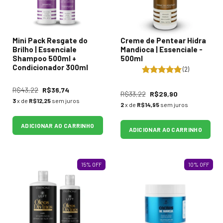
Mini Pack Resgate do
Creme de Pentear Hidra
Brilho | Essenciale
Mandioca | Essenciale -
Shampoo 500ml +
500ml
Condicionador 300ml
(2)
R$43,22
R$36,74
R$33,22
R$29,90
3
x de
R$12,25
sem juros
2
x de
R$14,95
sem juros
ADICIONAR AO CARRINHO
ADICIONAR AO CARRINHO
15
%
OFF
10
%
OFF