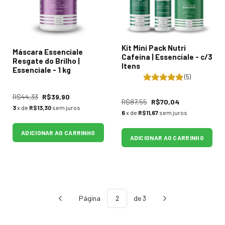
Kit Mini Pack Nutri
Máscara Essenciale
Cafeína | Essenciale - c/3
Resgate do Brilho |
Itens
Essenciale - 1 kg
(5)
R$44,33
R$39,90
R$87,55
R$70,04
3
x de
R$13,30
sem juros
6
x de
R$11,67
sem juros
ADICIONAR AO CARRINHO
ADICIONAR AO CARRINHO
Página
de 3