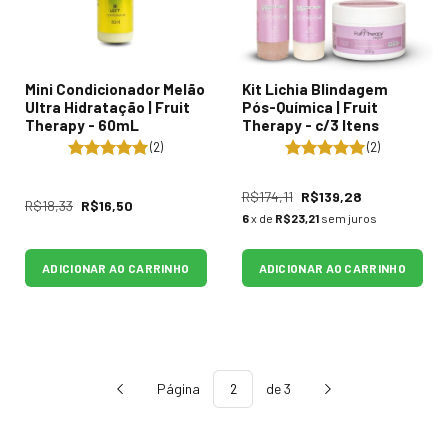
Mini Condicionador Melão
Kit Lichia Blindagem
Ultra Hidratação | Fruit
Pós-Química | Fruit
Therapy - 60mL
Therapy - c/3 Itens
(2)
(2)
R$174,11
R$139,28
R$18,33
R$16,50
6
x de
R$23,21
sem juros
ADICIONAR AO CARRINHO
ADICIONAR AO CARRINHO
Página
de 3