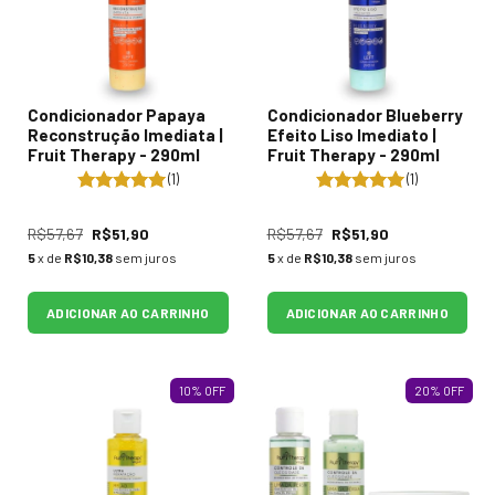
Condicionador Papaya
Condicionador Blueberry
Reconstrução Imediata |
Efeito Liso Imediato |
Fruit Therapy - 290ml
Fruit Therapy - 290ml
(1)
(1)
R$57,67
R$51,90
R$57,67
R$51,90
5
x de
R$10,38
sem juros
5
x de
R$10,38
sem juros
ADICIONAR AO CARRINHO
ADICIONAR AO CARRINHO
10
%
OFF
20
%
OFF