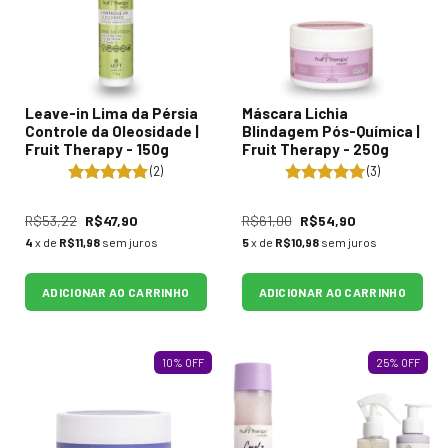
Leave-in Lima da Pérsia
Máscara Lichia
Controle da Oleosidade |
Blindagem Pós-Química |
Fruit Therapy - 150g
Fruit Therapy - 250g
(2)
(3)
R$53,22
R$47,90
R$61,00
R$54,90
4
x de
R$11,98
sem juros
5
x de
R$10,98
sem juros
ADICIONAR AO CARRINHO
ADICIONAR AO CARRINHO
10
%
OFF
25
%
OFF