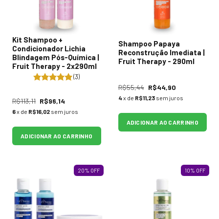
Kit Shampoo +
Shampoo Papaya
Condicionador Lichia
Reconstrução Imediata |
Blindagem Pós-Química |
Fruit Therapy - 290ml
Fruit Therapy - 2x290ml
(3)
R$55,44
R$44,90
4
x de
R$11,23
sem juros
R$113,11
R$96,14
6
x de
R$16,02
sem juros
ADICIONAR AO CARRINHO
ADICIONAR AO CARRINHO
20
%
OFF
10
%
OFF