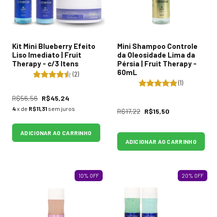
Kit Mini Blueberry Efeito
Mini Shampoo Controle
Liso Imediato | Fruit
da Oleosidade Lima da
Therapy - c/3 Itens
Pérsia | Fruit Therapy -
60mL
(2)
(1)
R$56,56
R$45,24
4
x de
R$11,31
sem juros
R$17,22
R$15,50
ADICIONAR AO CARRINHO
ADICIONAR AO CARRINHO
10
%
OFF
20
%
OFF