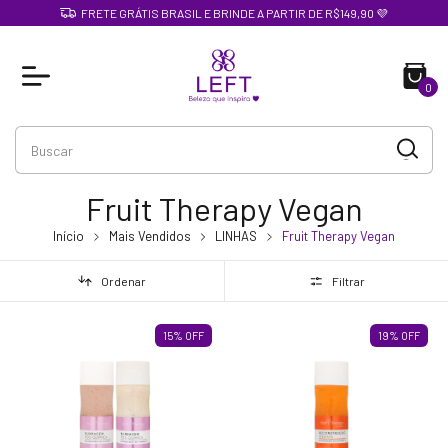
FRETE GRÁTIS BRASIL E BRINDE A PARTIR DE R$149,90 💜
0
Fruit Therapy Vegan
Início
Mais Vendidos
LINHAS
Fruit Therapy Vegan
Ordenar
Filtrar
15
%
OFF
19
%
OFF