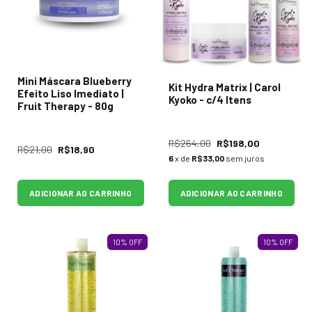
Mini Máscara Blueberry
Kit Hydra Matrix | Carol
Efeito Liso Imediato |
Kyoko - c/4 Itens
Fruit Therapy - 80g
R$264,00
R$198,00
R$21,00
R$18,90
6
x de
R$33,00
sem juros
ADICIONAR AO CARRINHO
ADICIONAR AO CARRINHO
10
%
OFF
10
%
OFF