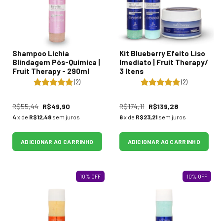
Shampoo Lichia
Kit Blueberry Efeito Liso
Blindagem Pós-Química |
Imediato | Fruit Therapy/
Fruit Therapy - 290ml
3 Itens
(2)
(2)
R$55,44
R$49,90
R$174,11
R$139,28
4
x de
R$12,48
sem juros
6
x de
R$23,21
sem juros
ADICIONAR AO CARRINHO
ADICIONAR AO CARRINHO
10
%
OFF
10
%
OFF