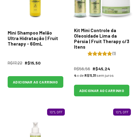
Kit Mini Controle da
Mini Shampoo Melão
Oleosidade Lima da
Ultra Hidratação | Fruit
Pérsia | Fruit Therapy c/3
Therapy - 60mL
Itens
(1)
R$17,22
R$15,50
R$56,56
R$45,24
4
x de
R$11,31
sem juros
ADICIONAR AO CARRINHO
ADICIONAR AO CARRINHO
10
%
OFF
10
%
OFF