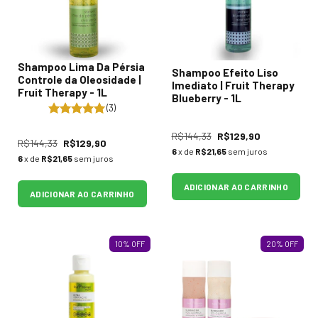
Shampoo Lima Da Pérsia
Shampoo Efeito Liso
Controle da Oleosidade |
Imediato | Fruit Therapy
Fruit Therapy - 1L
Blueberry - 1L
(3)
R$144,33
R$129,90
R$144,33
R$129,90
6
x de
R$21,65
sem juros
6
x de
R$21,65
sem juros
ADICIONAR AO CARRINHO
ADICIONAR AO CARRINHO
10
%
OFF
20
%
OFF