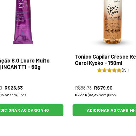
Tônico Capilar Cresce Res
ação 8.0 Louro Muito
Carol Kyoko - 150ml
 | INCANTTI - 60g
(191)
9
R$26,63
R$88,78
R$79,90
13,32
sem juros
6
x de
R$13,32
sem juros
DICIONAR AO CARRINHO
ADICIONAR AO CARRIN