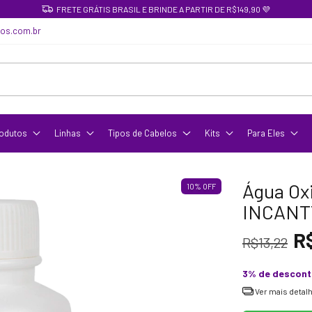
FRETE GRÁTIS BRASIL E BRINDE A PARTIR DE R$149,90 💜
cos.com.br
odutos
Linhas
Tipos de Cabelos
Kits
Para Eles
Água Ox
10
%
OFF
INCANTT
R
R$13,22
3% de descon
Ver mais detal