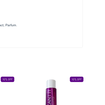
act, Parfum.
10
%
OFF
10
%
OFF