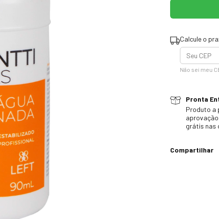
Calcule o pr
Não sei meu C
Pronta Ent
Produto a 
aprovação 
grátis nas
Compartilhar