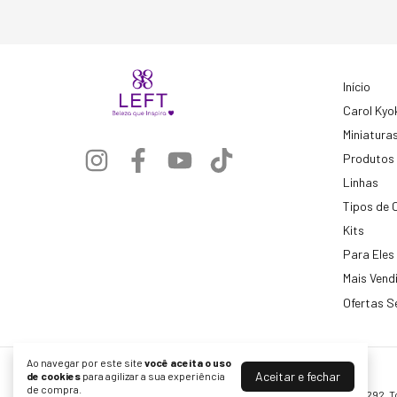
Início
Carol Kyo
Miniatura
Produtos
Linhas
Tipos de 
Kits
Para Eles
Mais Vend
Ofertas S
Ao navegar por este site
você aceita o uso
Aceitar e fechar
de cookies
para agilizar a sua experiência
Left Cosméticos
de compra.
©2026. Formular Servicos Cosmeticos LTDA - 10721006000292. To