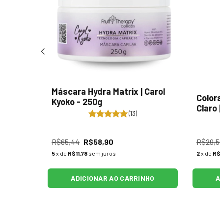
 Kyoko -
Máscara Hydra Matrix | Carol
Color
Kyoko - 250g
Claro
(13)
R$65,44
R$58,90
R$29,5
5
x de
R$11,78
sem juros
2
x de
R$
NHO
ADICIONAR AO CARRINHO
A