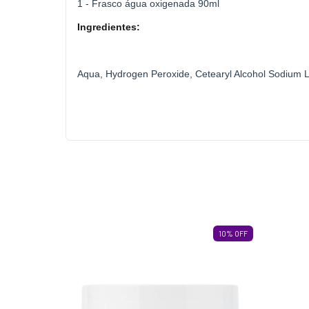
1 - Frasco água oxigenada 90ml
Ingredientes:
Aqua, Hydrogen Peroxide, Cetearyl Alcohol Sodium La
20
%
OFF
10
%
OFF