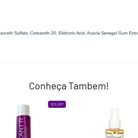
ureth Sulfate, Ceteareth-20, Etidronic Acid, Acacia Senegal Gum Extr
Conheça Tambem!
10
%
OFF