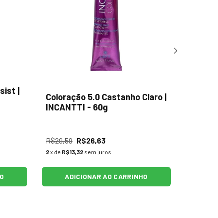
ist |
Shampo
Coloração 5.0 Castanho Claro |
Kyoko 
INCANTTI - 60g
R$29,59
R$26,63
R$57,67
2
x de
R$13,32
sem juros
5
x de
R$10
HO
ADICIONAR AO CARRINHO
AD