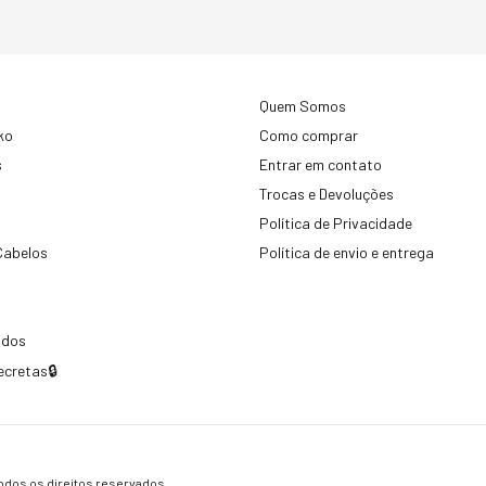
Quem Somos
ko
Como comprar
s
Entrar em contato
Trocas e Devoluções
Política de Privacidade
Cabelos
Política de envio e entrega
idos
ecretas🔒
dos os direitos reservados.