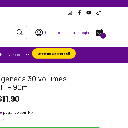
Cadastre-se
|
Fazer login
0
Ofertas Secretas🔒
Mais Vendidos
igenada 30 volumes |
I - 90ml
$11,90
to
pagando com Pix
hes