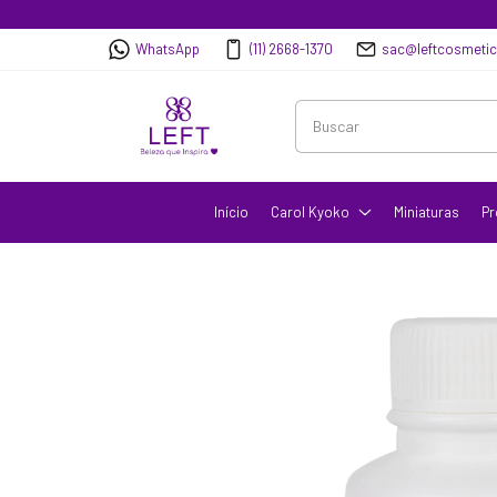
WhatsApp
(11) 2668-1370
sac@leftcosmeti
Início
Carol Kyoko
Miniaturas
Pr