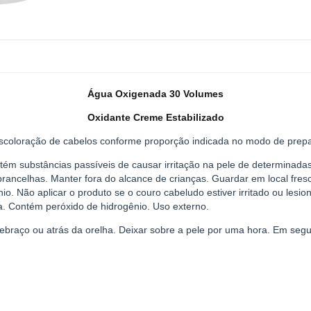
Água Oxigenada 30 Volumes
Oxidante Creme Estabilizado
descoloração de cabelos conforme proporção indicada no modo de prepa
ém substâncias passíveis de causar irritação na pele de determinada
brancelhas. Manter fora do alcance de crianças. Guardar em local fres
io. Não aplicar o produto se o couro cabeludo estiver irritado ou lesi
 Contém peróxido de hidrogênio. Uso externo.
ebraço ou atrás da orelha. Deixar sobre a pele por uma hora. Em segu