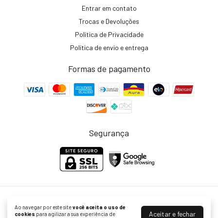
Entrar em contato
Trocas e Devoluções
Política de Privacidade
Política de envio e entrega
Formas de pagamento
Segurança
Left Cosméticos
Ao navegar por este site
você aceita o uso de
©2026. Formular Servicos Cosmeticos LTDA - 10721006000292. Todos os
Aceitar e fechar
cookies
para agilizar a sua experiência de