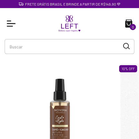
FRETE GRÁTIS BRASIL E BRINDE A PARTIR DE R$149,90 💜
0
10
%
OFF