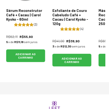
Sérum Reconstrutor
Esfoliante de Couro
Másc
Café + Cacau | Carol
Cabeludo Café +
Recon
Kyoko - 60ml
Cacau | Carol Kyoko -
Cacau 
120g
250g
(3)
(4)
R$62,11
R$55,90
R$41,00
R$36,90
R$65,
5
x de
R$11,18
sem juros
3
x de
R$12,30
sem juros
5
x de
R
ADICIONAR AO
CARRINHO
ADICIONAR AO
CARRINHO