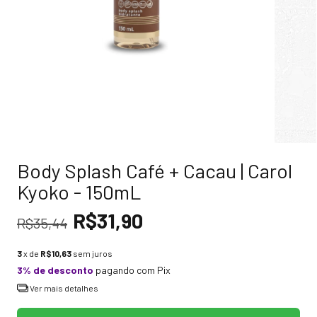
Body Splash Café + Cacau | Carol
Kyoko - 150mL
R$31,90
R$35,44
3
x de
R$10,63
sem juros
3% de desconto
pagando com Pix
Ver mais detalhes