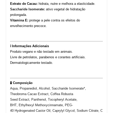
Extrato de Cacau:
hidrata, nutre e melhora a elasticidade.
Saccharide
Isomerate
:
ativo vegetal de hidratação
prolongada.
Vitamina E:
protege a pele contra os efeitos do
envelhecimento precoce.
ℹ️ Informações Adicionais
Produto vegano e não testado em animais.
Livre de petrolatos, parabenos e corantes artificiais.
Dermatologicamente testado.
🧪 Composição
Aqua,
Propanediol
,
Alcohol
,
Saccharide
Isomerate
*,
Theobroma
Cacao
Extract
,
Coffea
Robusta
Seed
Extract
,
Panthenol
,
Tocopheryl
Acetate
,
BHT,
Ethylhexyl
Methoxycinnamate
, PEG-
40
Hydrogenated
Castor
Oil
,
Caprylyl
Glycol
,
Sodium
Citrate
,
C