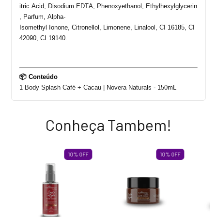
itric
Acid,
Disodium
EDTA,
Phenoxyethanol
,
Ethylhexylglycerin
,
Parfum
, Alpha-
Isomethyl
Ionone
,
Citronellol
,
Limonene
,
Linalool
, CI 16185, CI
42090, CI 19140.
📦 Conteúdo
1 Body
Splash
Café + Cacau
|
Novera
Naturals
-
150
mL
Conheça Tambem!
10
%
OFF
10
%
OFF