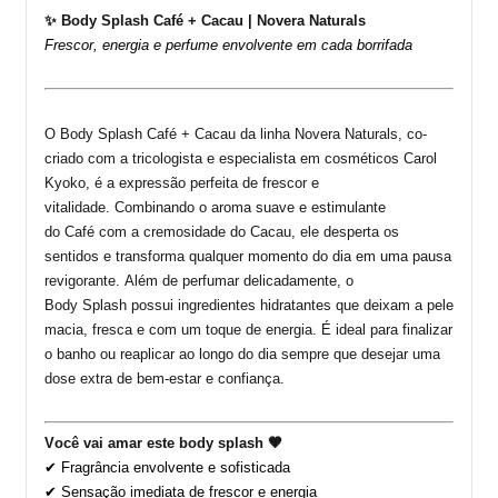
✨ Body
Splash
Café + Cacau |
Novera
Naturals
Frescor, energia e perfume envolvente em cada borrifada
O Body
Splash
Café + Cacau da linha
Novera
Naturals
,
co-
criado
com a
tricologista
e especialista em cosméticos Carol
Kyoko
, é a expressão perfeita de frescor e
vitalidade.
Combinando o aroma suave e estimulante
do
Café
com a cremosidade do
Cacau
, ele desperta os
sentidos e transforma qualquer momento do dia em uma pausa
revigorante.
Além de perfumar delicadamente, o
Body
Splash
possui ingredientes hidratantes que deixam a pele
macia, fresca e com um toque de energia. É ideal para finalizar
o banho ou reaplicar ao longo do dia sempre que desejar uma
dose extra de bem-estar e confiança.
Você vai amar este body
splash
🤎
✔ Fragrância envolvente e sofisticada
✔ Sensação imediata de frescor e energia