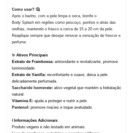
Como usar?
🤔
Após o banho, com a pele limpa e seca, borrife o
Body
Splash
em regiões como pescoço, punhos e atrás das
orelhas, mantendo o frasco a cerca de 15 a 20 cm da pele.
Reaplique sempre que desejar renovar a sensação de frescor e
perfume.
✨ Ativos Principais
Extrato de Framboesa:
antioxidante e revitalizante, promove
luminosidade.
Extrato de Vanilla:
reconfortante e suave, deixa a pele
delicadamente perfumada.
Saccharide
Isomerate
:
ativo vegetal que mantém a hidratação
natural.
Vitamina E:
ajuda a proteger e nutrir a pele.
P
antenol:
promove maciez e toque aveludado.
ℹ️ Informações Adicionais
Produto vegano e não testado em animais.