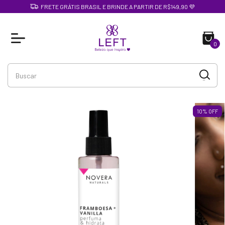
FRETE GRÁTIS BRASIL E BRINDE A PARTIR DE R$149,90 💜
0
10
%
OFF