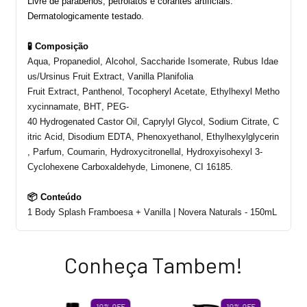
Livre de parabenos, petrolatos e corantes artificiais.
Dermatologicamente testado.
🧪 Composição
Aqua,
Propanediol
,
Alcohol
,
Saccharide
Isomerate
,
Rubus
Idae
us
/
Ursinus
Fruit
Extract
, Vanilla Planifolia
Fruit
Extract
,
Panthenol
,
Tocopheryl
Acetate
,
Ethylhexyl
Metho
xycinnamate
, BHT, PEG-
40
Hydrogenated
Castor
Oil
,
Caprylyl
Glycol
,
Sodium
Citrate
,
C
itric
Acid,
Disodium
EDTA,
Phenoxyethanol
,
Ethylhexylglycerin
,
Parfum
,
Coumarin
,
Hydroxycitronellal
,
Hydroxyisohexyl
3-
Cyclohexene
Carboxaldehyde
,
Limonene
, CI 16185.
📦 Conteúdo
1 Body Splash
Framboesa
+ Vanilla | Novera Naturals
-
150
mL
Conheça Tambem!
10
%
OFF
10
%
OFF