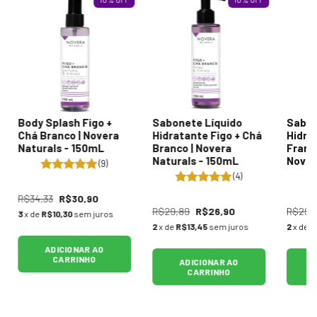
Body Splash Figo +
Sabonete Líquido
Sabon
Chá Branco | Novera
Hidratante Figo + Chá
Hidra
Naturals - 150mL
Branco | Novera
Framb
Naturals - 150mL
Nover
(9)
150m
(4)
R$34,33
R$30,90
R$29,89
R$26,90
R$29,
3
x de
R$10,30
sem juros
2
x de
R$13,45
sem juros
2
x de
R
ADICIONAR AO
CARRINHO
ADICIONAR AO
CARRINHO