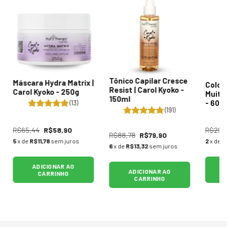
Tônico Capilar Cresce
Máscara Hydra Matrix |
Color
Resist | Carol Kyoko -
Carol Kyoko - 250g
Muito
150ml
- 60g
(13)
(191)
R$65,44
R$58,90
R$29,
R$88,78
R$79,90
5
x de
R$11,78
sem juros
2
x de
R
6
x de
R$13,32
sem juros
ADICIONAR AO
ADICIONAR AO
CARRINHO
CARRINHO