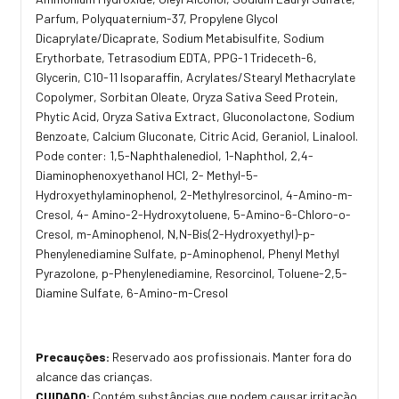
Parfum, Polyquaternium-37, Propylene Glycol
Dicaprylate/Dicaprate, Sodium Metabisulfite, Sodium
Erythorbate, Tetrasodium EDTA, PPG-1 Trideceth-6,
Glycerin, C10-11 Isoparaffin, Acrylates/Stearyl Methacrylate
Copolymer, Sorbitan Oleate, Oryza Sativa Seed Protein,
Phytic Acid, Oryza Sativa Extract, Gluconolactone, Sodium
Benzoate, Calcium Gluconate, Citric Acid, Geraniol, Linalool.
Pode conter: 1,5-Naphthalenediol, 1-Naphthol, 2,4-
Diaminophenoxyethanol HCI, 2- Methyl-5-
Hydroxyethylaminophenol, 2-Methylresorcinol, 4-Amino-m-
Cresol, 4- Amino-2-Hydroxytoluene, 5-Amino-6-Chloro-o-
Cresol, m-Aminophenol, N,N-Bis(2-Hydroxyethyl)-p-
Phenylenediamine Sulfate, p-Aminophenol, Phenyl Methyl
Pyrazolone, p-Phenylenediamine, Resorcinol, Toluene-2,5-
Diamine Sulfate, 6-Amino-m-Cresol
Precauções:
Reservado aos profissionais. Manter fora do
alcance das crianças.
CUIDADO:
Contém substâncias que podem causar irritação