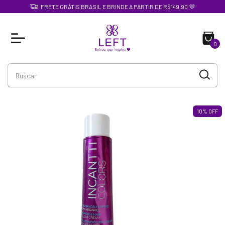
FRETE GRÁTIS BRASIL E BRINDE A PARTIR DE R$149,90 💜
0
10
%
OFF