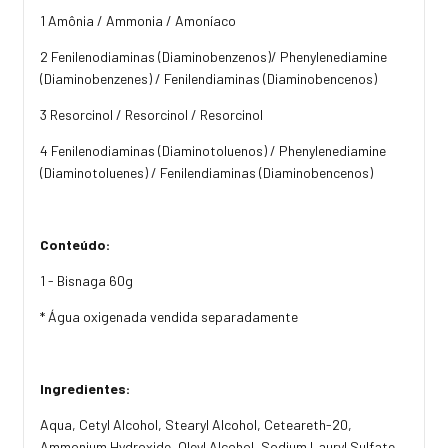
1 Amônia / Ammonia / Amoníaco
2 Fenilenodiaminas (Diaminobenzenos)/ Phenylenediamine
(Diaminobenzenes) / Fenilendiaminas (Diaminobencenos)
3 Resorcinol / Resorcinol / Resorcinol
4 Fenilenodiaminas (Diaminotoluenos) / Phenylenediamine
(Diaminotoluenes) / Fenilendiaminas (Diaminobencenos)
Conteúdo:
1 - Bisnaga 60g
* Água oxigenada vendida separadamente
Ingredientes:
Aqua, Cetyl Alcohol, Stearyl Alcohol, Ceteareth-20,
Ammonium Hydroxide, Oleyl Alcohol, Sodium Lauryl Sulfate,