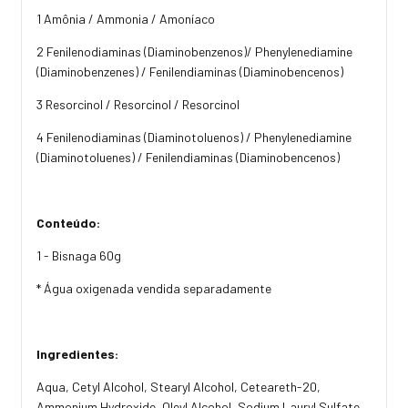
1 Amônia / Ammonia / Amoníaco
2 Fenilenodiaminas (Diaminobenzenos)/ Phenylenediamine
(Diaminobenzenes) / Fenilendiaminas (Diaminobencenos)
3 Resorcinol / Resorcinol / Resorcinol
4 Fenilenodiaminas (Diaminotoluenos) / Phenylenediamine
(Diaminotoluenes) / Fenilendiaminas (Diaminobencenos)
Conteúdo:
1 - Bisnaga 60g
* Água oxigenada vendida separadamente
Ingredientes:
Aqua, Cetyl Alcohol, Stearyl Alcohol, Ceteareth-20,
Ammonium Hydroxide, Oleyl Alcohol, Sodium Lauryl Sulfate,