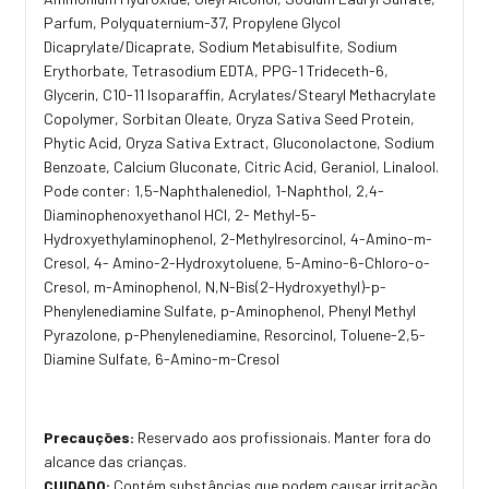
Parfum, Polyquaternium-37, Propylene Glycol
Dicaprylate/Dicaprate, Sodium Metabisulfite, Sodium
Erythorbate, Tetrasodium EDTA, PPG-1 Trideceth-6,
Glycerin, C10-11 Isoparaffin, Acrylates/Stearyl Methacrylate
Copolymer, Sorbitan Oleate, Oryza Sativa Seed Protein,
Phytic Acid, Oryza Sativa Extract, Gluconolactone, Sodium
Benzoate, Calcium Gluconate, Citric Acid, Geraniol, Linalool.
Pode conter: 1,5-Naphthalenediol, 1-Naphthol, 2,4-
Diaminophenoxyethanol HCI, 2- Methyl-5-
Hydroxyethylaminophenol, 2-Methylresorcinol, 4-Amino-m-
Cresol, 4- Amino-2-Hydroxytoluene, 5-Amino-6-Chloro-o-
Cresol, m-Aminophenol, N,N-Bis(2-Hydroxyethyl)-p-
Phenylenediamine Sulfate, p-Aminophenol, Phenyl Methyl
Pyrazolone, p-Phenylenediamine, Resorcinol, Toluene-2,5-
Diamine Sulfate, 6-Amino-m-Cresol
Precauções:
Reservado aos profissionais. Manter fora do
alcance das crianças.
CUIDADO:
Contém substâncias que podem causar irritação