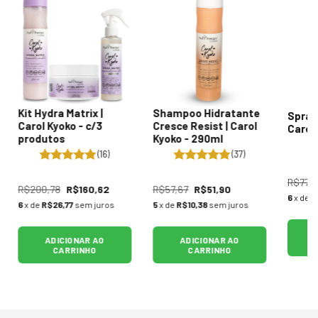
Kit Hydra Matrix |
Shampoo Hidratante
Spray
Carol Kyoko - c/3
Cresce Resist | Carol
Carol
produtos
Kyoko - 290ml
(16)
(37)
R$77,6
R$200,78
R$160,62
R$57,67
R$51,90
6
x de
R
6
x de
R$26,77
sem juros
5
x de
R$10,38
sem juros
ADICIONAR AO
ADICIONAR AO
CARRINHO
CARRINHO