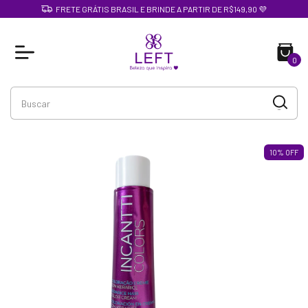
FRETE GRÁTIS BRASIL E BRINDE A PARTIR DE R$149,90 💜
0
10
%
OFF