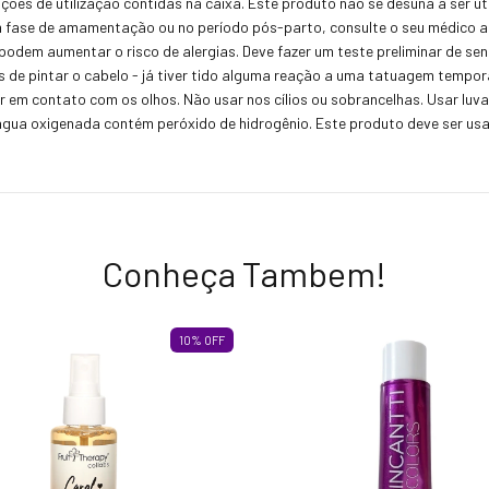
ruções de utilização contidas na caixa. Este produto não se desuna a ser 
fase de amamentação ou no período pós-parto, consulte o seu médico ante
odem aumentar o risco de alergias. Deve fazer um teste preliminar de sens
ois de pintar o cabelo - já tiver tido alguma reação a uma tatuagem temp
r em contato com os olhos. Não usar nos cílios ou sobrancelhas. Usar lu
A água oxigenada contém peróxido de hidrogênio. Este produto deve ser us
Conheça Tambem!
10
%
OFF