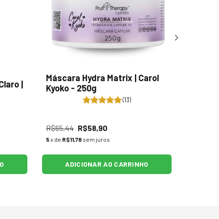
Máscara Hydra Matrix | Carol
Shampo
laro |
Kyoko - 250g
Resist 
(13)
R$65,44
R$58,90
R$57,67
5
x de
R$11,78
sem juros
5
x de
R$10
HO
ADICIONAR AO CARRINHO
AD