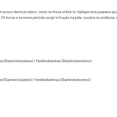
 pouco deste produto, como se fosse utilizá-lo. Aplique uma pequena qua
4 horas e se neste período surgir irritação na pele, coceira ou ardência,
ne (Diaminobenzenes) / Fenilendiaminas (Diaminobencenos)
ne (Diaminotoluenes) / Fenilendiaminas (Diaminobencenos)