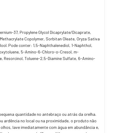
ernium-37, Propylene Glycol Dicaprylate/Dicaprate,
l Methacrylate Copolymer, Sorbitan Oleate, Oryza Sativa
lool. Pode conter: 1,5-Naphthalenediol, 1-Naphthol,
oxytoluene, 5-Amino-6-Chloro-o-Cresol, m-
, Resorcinol, Toluene-2,5-Diamine Sulfate, 6-Amino-
 pequena quantidade no antebraço ou atrás da orelha.
 ou ardência no local ou na proximidade, o produto não
s olhos, lave imediatamente com água em abundância e,