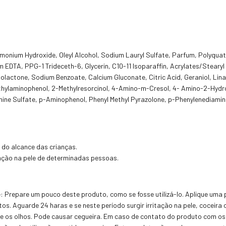
monium Hydroxide, Oleyl Alcohol, Sodium Lauryl Sulfate, Parfum, Polyquat
EDTA, PPG-1 Trideceth-6, Glycerin, C10-11 Isoparaffin, Acrylates/Steary
nolactone, Sodium Benzoate, Calcium Gluconate, Citric Acid, Geraniol, Lina
thylaminophenol, 2-Methylresorcinol, 4-Amino-m-Cresol, 4- Amino-2-Hydr
ne Sulfate, p-Aminophenol, Phenyl Methyl Pyrazolone, p-Phenylenediamine
 do alcance das crianças.
ção na pele de determinadas pessoas.
: Prepare um pouco deste produto, como se fosse utilizá-lo. Aplique uma
os. Aguarde 24 haras e se neste período surgir irritação na pele, coceira
e e os olhos. Pode causar cegueira. Em caso de contato do produto com o