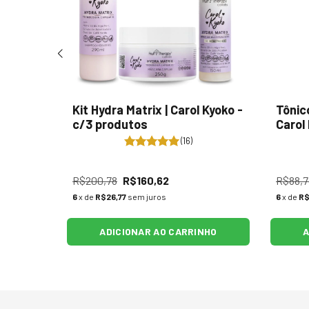
Kit Hydra Matrix | Carol Kyoko -
Tônic
curo |
c/3 produtos
Carol
(16)
R$200,78
R$160,62
R$88,7
6
x de
R$26,77
sem juros
6
x de
R$
ADICIONAR AO CARRINHO
A