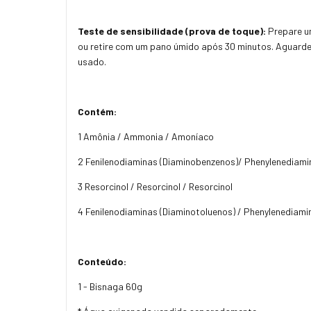
Teste de sensibilidade (prova de toque):
Prepare um
ou retire com um pano úmido após 30 minutos. Aguarde 2
usado.
Contém:
1 Amônia / Ammonia / Amoníaco
2 Fenilenodiaminas (Diaminobenzenos)/ Phenylenediami
3 Resorcinol / Resorcinol / Resorcinol
4 Fenilenodiaminas (Diaminotoluenos) / Phenylenediami
Conteúdo:
1 - Bisnaga 60g