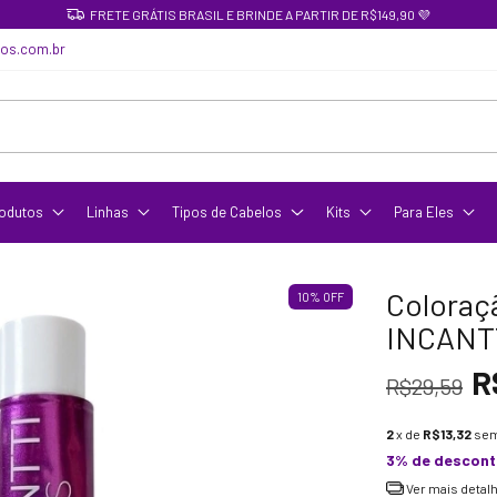
FRETE GRÁTIS BRASIL E BRINDE A PARTIR DE R$149,90 💜
cos.com.br
odutos
Linhas
Tipos de Cabelos
Kits
Para Eles
Coloraçã
10
%
OFF
INCANTT
R
R$29,59
2
x de
R$13,32
sem
3% de descon
Ver mais detal