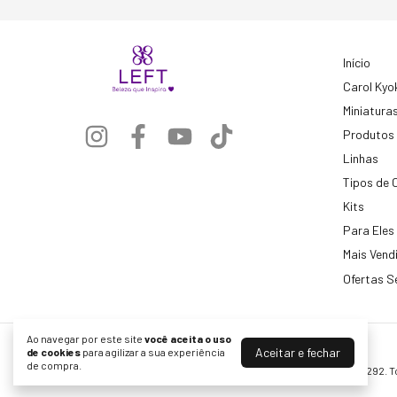
Início
Carol Kyo
Miniatura
Produtos
Linhas
Tipos de 
Kits
Para Eles
Mais Vend
Ofertas S
Ao navegar por este site
você aceita o uso
Aceitar e fechar
de cookies
para agilizar a sua experiência
Left Cosméticos
de compra.
©2026. Formular Servicos Cosmeticos LTDA - 10721006000292. To