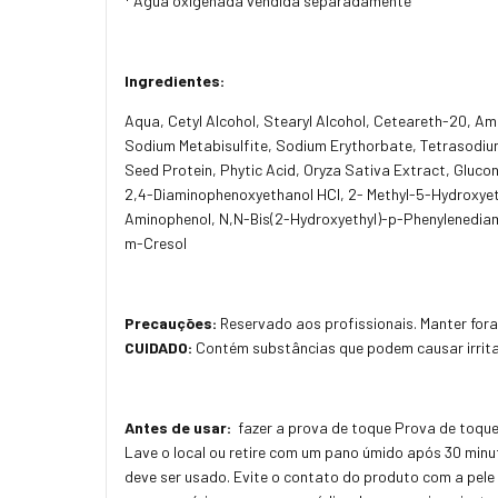
* Água oxigenada vendida separadamente
Ingredientes:
Aqua, Cetyl Alcohol, Stearyl Alcohol, Ceteareth-20, Am
Sodium Metabisulfite, Sodium Erythorbate, Tetrasodium 
Seed Protein, Phytic Acid, Oryza Sativa Extract, Gluco
2,4-Diaminophenoxyethanol HCI, 2- Methyl-5-Hydroxye
Aminophenol, N,N-Bis(2-Hydroxyethyl)-p-Phenylenediami
m-Cresol
Precauções:
Reservado aos profissionais. Manter fora
CUIDADO:
Contém substâncias que podem causar irrita
Antes de usar:
fazer a prova de toque Prova de toque
Lave o local ou retire com um pano úmido após 30 minut
deve ser usado. Evite o contato do produto com a pel