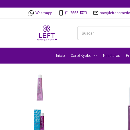
WhatsApp
(11) 2668-1370
sac@leftcosmeti
Início
Carol Kyoko
Miniaturas
Pr