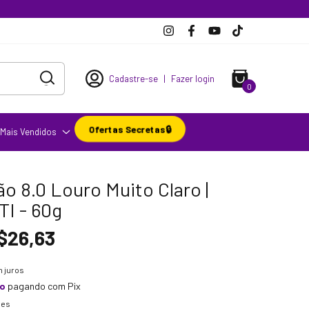
Cadastre-se
|
Fazer login
0
Ofertas Secretas🔒
Mais Vendidos
o 8.0 Louro Muito Claro |
I - 60g
$26,63
 juros
to
pagando com Pix
hes