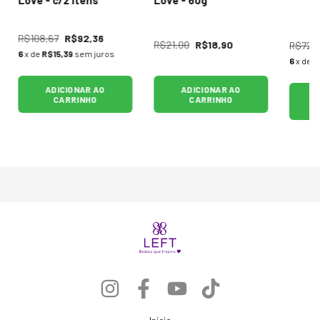
R$108,67
R$92,36
R$21,00
R$18,90
R$72,1
6
x de
R$15,39
sem juros
6
x de
R
ADICIONAR AO
ADICIONAR AO
CARRINHO
CARRINHO