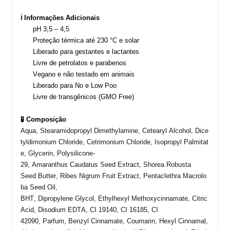
ℹ️ Informações Adicionais
pH 3,5 – 4,5
Proteção térmica até 230 °C e solar
Liberado para gestantes e lactantes
Livre de petrolatos e parabenos
Vegano e não testado em animais
Liberado para No e Low Poo
Livre de transgênicos (GMO Free)
🧪 Composição
Aqua,
Stearamidopropyl
Dimethylamine
,
Cetearyl
Alcohol
,
Dice
tyldimonium
Chloride
,
Cetrimonium
Chloride
,
Isopropyl
Palmitat
e
,
Glycerin
, Polysilicone-
29,
Amaranthus
Caudatus
Seed
Extract
,
Shorea
Robusta
Seed
Butter
,
Ribes
Nigrum
Fruit
Extract
,
Pentaclethra
Macrolo
ba
Seed
Oil
,
BHT,
Dipropylene
Glycol
,
Ethylhexyl
Methoxycinnamate
,
Citric
Acid,
Disodium
EDTA, CI 19140, CI 16185, CI
42090,
Parfum
,
Benzyl
Cinnamate
,
Coumarin
,
Hexyl
Cinnamal
,