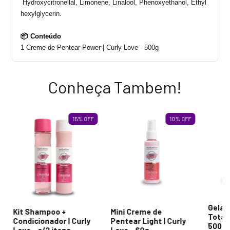
Hydroxycitronellal
,
Limonene
,
Linalool
,
Phenoxyethanol
,
Ethyl
hexylglycerin
.
📦 Conteúdo
1 Creme de Pentear Power
|
Curly
Love -
500g
Conheça Tambem!
15
%
OFF
10
%
OFF
Gelat
Kit Shampoo +
Mini Creme de
Total 
Condicionador | Curly
Pentear Light | Curly
500g
Love - c/2 itens
Love - 60g