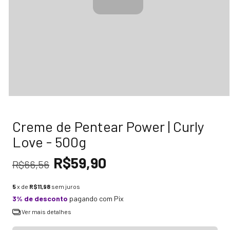
Creme de Pentear Power | Curly
Love - 500g
R$59,90
R$66,56
5
x de
R$11,98
sem juros
3% de desconto
pagando com Pix
Ver mais detalhes