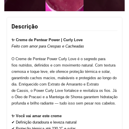
Descrição
✨
Creme de Pentear Power |
Curly
Love
Feito com amor para Crespas e Cacheadas
O
Creme de Pentear Power
Curly
Love
é o segredo para
fios
nutridos, definidos e com movimento natural
.
Com textura
cremosa e toque leve, ele oferece
proteção térmica e solar
,
garantindo cachos macios, maleáveis e protegidos ao longo do
dia.
Enriquecido com
Extrato de Amaranto
e
Extrato
de
Cassis
, o Power
Curly
Love fortalece e revitaliza os fios. Já
o
Óleo de Pracaxi
e a
Manteiga de
Shorea
garantem hidratação
profunda e brilho radiante — tudo isso sem pesar nos cabelos.
✨
Você vai amar este creme
✔ Definição duradoura e leveza natural
✔ Proteção térmica até 230 °C e solar