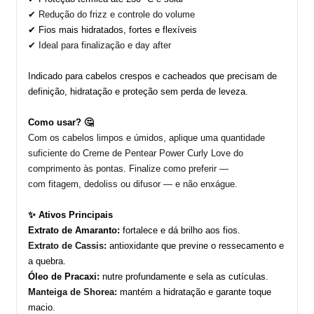
✔ Redução do
frizz
e controle do volume
✔ Fios mais hidratados, fortes e flexíveis
✔ Ideal para finalização e
d
ay
a
fter
Indicado para
cabelos crespos e cacheados
que precisam de
definição, hidratação e proteção sem perda de leveza.
Como usar? 🤔
Com os cabelos limpos e úmidos, aplique uma quantidade
suficiente do
Creme de Pentear Power
Curly
Love
do
comprimento às pontas.
Finalize como preferir —
com
fitagem
,
dedoliss
ou difusor — e
não enxágue
.
✨ Ativos Principais
Extrato de Amaranto:
fortalece e dá brilho aos fios.
Extrato de
Cassis
:
antioxidante que previne o ressecamento e
a quebra.
Óleo de Pracaxi:
nutre profundamente e sela as cutículas.
Manteiga de
Shorea
:
mantém a hidratação e garante toque
macio.