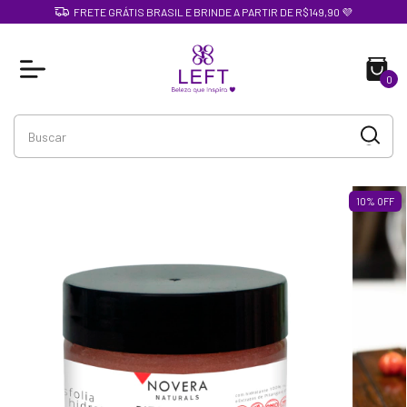
FRETE GRÁTIS BRASIL E BRINDE A PARTIR DE R$149,90 💜
0
10
%
OFF