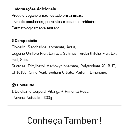
ℹ️ Informações Adicionais
Produto vegano e não testado em animais.
Livre de parabenos, petrolatos e corantes artificiais.
Dermatologicamente testado.
🧪 Composição
Glycerin
,
Saccharide
Isomerate
, Aqua,
Eugenia
Uniflora
Fruit
Extract
,
Schinus
Terebinthifolia
Fruit
Ext
ract
,
Silica
,
Sucrose,
Ethylhexyl
Methoxycinnamate
,
Polysorbate
20, BHT,
CI 16185,
Citric
Acid,
Sodium
Citrate
,
Parfum
,
Limonene
.
📦 Conteúdo
1 Esfoliante Corporal Pitanga + Pimenta Rosa
|
Novera
Naturals
-
300g
Conheça Tambem!