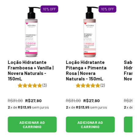
10
%
OFF
10
%
OFF
Loção Hidratante
Loção Hidratante
Sabon
Framboesa + Vanilla |
Pitanga + Pimenta
Hidra
Novera Naturals -
Rosa | Novera
Framb
150mL
Naturals - 150mL
Nover
150m
(3)
(2)
R$31,00
R$27,90
R$31,00
R$27,90
R$29,
2
x de
R$13,95
sem juros
2
x de
R$13,95
sem juros
2
x de
R
ADICIONAR AO
ADICIONAR AO
CARRINHO
CARRINHO