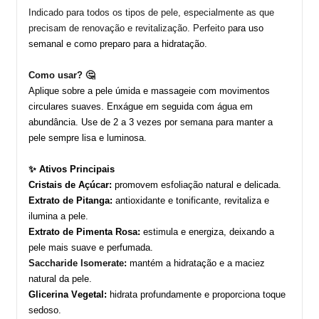
Indicado
para todos os tipos de pele, especialmente as que
precisam de renovação e revitalização. Perfeito p
ara uso
semanal e como preparo para a hidratação.
Como usar?
🤔
Aplique sobre a pele úmida e massageie com movimentos
circulares suaves. Enxágue em seguida com água em
abundância. Use de 2 a 3 vezes por semana para manter a
pele sempre lisa e luminosa.
✨ Ativos Principais
Cristais de Açúcar:
promovem esfoliação natural e delicada.
Extrato de Pitanga:
antioxidante e tonificante, revitaliza e
ilumina a pele.
Extrato de Pimenta Rosa:
estimula e energiza, deixando a
pele mais suave e perfumada.
S
accharide
I
somerate
:
mantém a hidratação e a maciez
natural da pele.
Glicerina Vegetal:
hidrata profundamente e proporciona toque
sedoso.