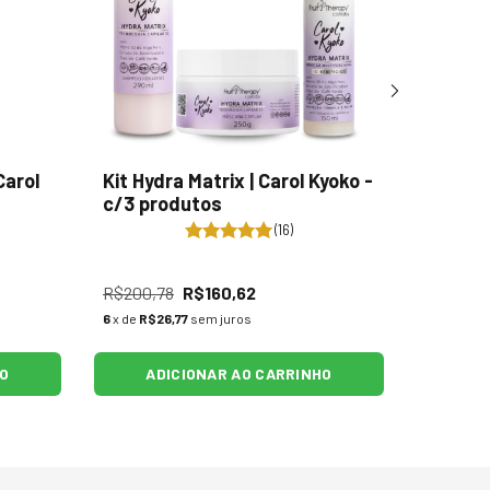
Carol
Kit Hydra Matrix | Carol Kyoko -
Coloraç
c/3 produtos
INCANT
(16)
R$200,78
R$160,62
R$29,59
6
x de
R$26,77
sem juros
2
x de
R$13
HO
ADICIONAR AO CARRINHO
AD