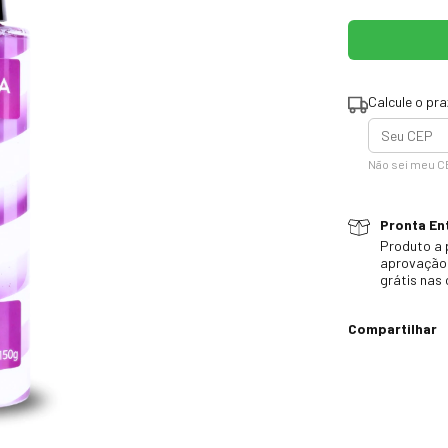
Calcule o pr
Não sei meu C
Pronta Ent
Produto a 
aprovação 
grátis nas
Compartilhar