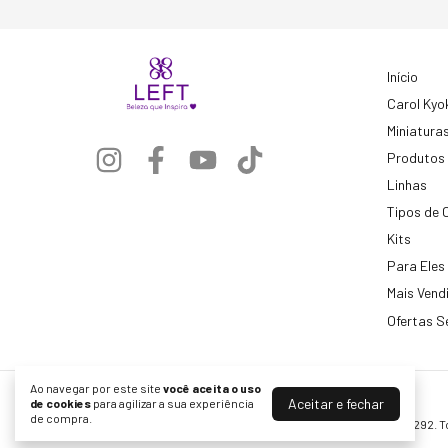
Início
Carol Kyo
Miniatura
Produtos
Linhas
Tipos de 
Kits
Para Eles
Mais Vend
Ofertas S
Ao navegar por este site
você aceita o uso
Aceitar e fechar
de cookies
para agilizar a sua experiência
Left Cosméticos
de compra.
©2026. Formular Servicos Cosmeticos LTDA - 10721006000292. To