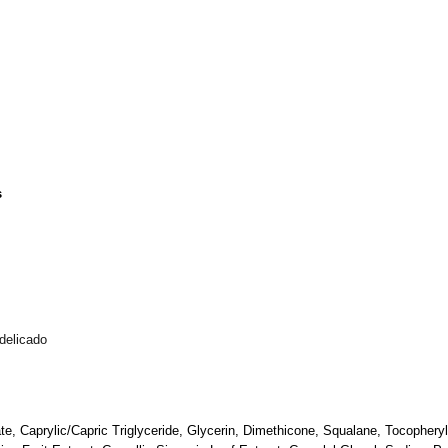
s
delicado
e, Caprylic/Capric Triglyceride, Glycerin, Dimethicone, Squalane, Tocopheryl