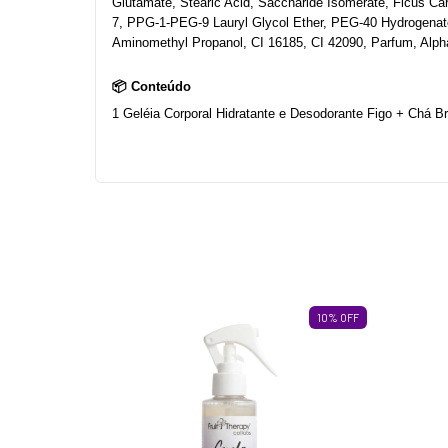
Glutamate, Stearic Acid, Saccharide Isomerate, Ficus Car
7, PPG-1-PEG-9 Lauryl Glycol Ether, PEG-40 Hydrogenated
Aminomethyl Propanol, CI 16185, CI 42090, Parfum, Alpha
📦 Conteúdo
1 Geléia Corporal Hidratante e Desodorante Figo + Chá Br
10
%
OFF
10
%
OFF