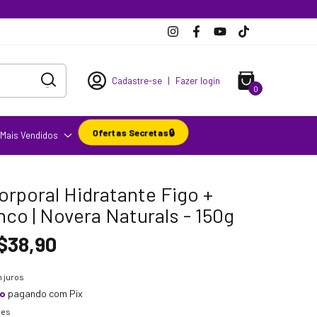
Cadastre-se
|
Fazer login
0
Ofertas Secretas🔒
Mais Vendidos
orporal Hidratante Figo +
co | Novera Naturals - 150g
$38,90
 juros
to
pagando com Pix
hes