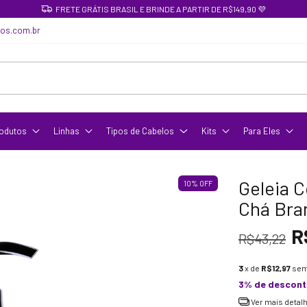
FRETE GRÁTIS BRASIL E BRINDE A PARTIR DE R$149,90 💜
cos.com.br
odutos
Linhas
Tipos de Cabelos
Kits
Para Eles
Geleia C
10
%
OFF
Chá Bran
R
R$43,22
3
x de
R$12,97
sem
3% de descon
Ver mais detal