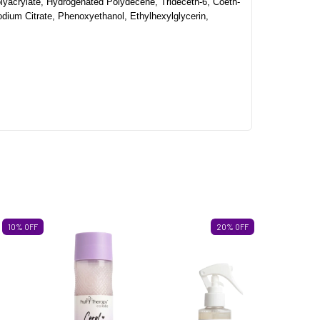
olyacrylate, Hydrogenated Polydecene, Trideceth-6, Coeth-
ium Citrate, Phenoxyethanol, Ethylhexylglycerin, 
10
%
OFF
20
%
OFF