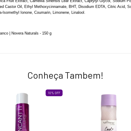
ica Fruit Extract, Camellia Sinensis Leaf Extract, Caprylyl Glycol, Sodium P
 Castor Oil, Ethyl Methoxycinnamate, BHT, Disodium EDTA, Citric Acid, Sod
-Isomethyl Ionone, Coumarin, Limonene, Linalool.
anco | Novera Naturals - 150 g
Conheça Tambem!
10
%
OFF