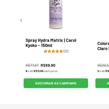
resce
Spray Hydra Matrix | Carol
Color
290ml
Kyoko - 150ml
Claro
(22)
R$77,67
R$69,90
R$29,5
6
x de
R$11,65
sem juros
2
x de
R$
NHO
ADICIONAR AO CARRINHO
A