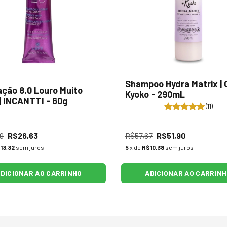
Shampoo Hydra Matrix | 
ação 8.0 Louro Muito
Kyoko - 290mL
 | INCANTTI - 60g
(11)
9
R$26,63
R$57,67
R$51,90
13,32
sem juros
5
x de
R$10,38
sem juros
DICIONAR AO CARRINHO
ADICIONAR AO CARRIN