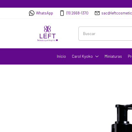
WhatsApp
(11) 2668-1370
sac@leftcosmeti
Início
Carol Kyoko
Miniaturas
Pr