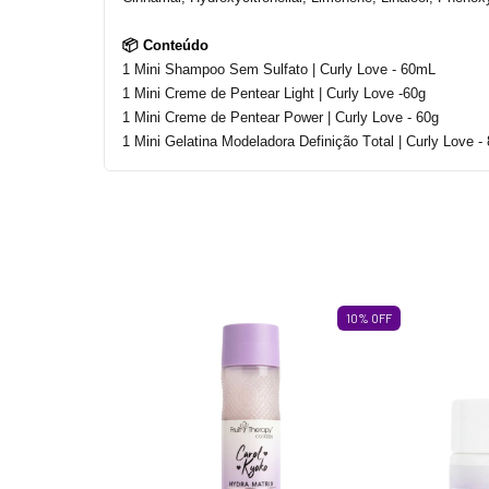
📦 Conteúdo
1 Mini Shampoo Sem Sulfato |
Curly
Love
-
60mL
1 Mini Creme de Pentear Light |
Curly
Love
-
60g
1 Mini Creme de Pentear Power |
Curly
Love
-
60g
1 Mini Gelatina Modeladora Definição Total |
Curly
Love
-
10
%
OFF
10
%
OFF