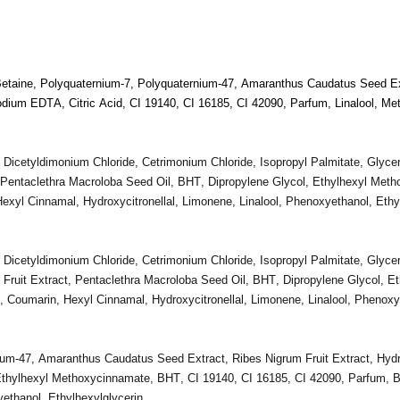
etaine, Polyquaternium-7, Polyquaternium-47, Amaranthus Caudatus Seed Ex
um EDTA, Citric Acid, CI 19140, CI 16185, CI 42090, Parfum, Linalool, Meth
, Dicetyldimonium
Chloride
,
Cetrimonium
Chloride
,
Isopropyl
Palmitate
,
Glycer
Pentaclethra
Macroloba
Seed
Oil
, BHT, Dipropylene Glycol,
Ethylhexyl
Meth
Hexyl
Cinnamal
,
Hydroxycitronellal
,
Limonene
,
Linalool
,
Phenoxyethanol
,
Ethy
,
Dicetyldimonium
Chloride,
Cetrimonium
Chloride, Isopropyl Palmitate, Glyce
Fruit Extract,
Pentaclethra
Macroloba
Seed Oil, BHT,
Dipropylene
Glycol,
Et
e, Coumarin, Hexyl Cinnamal,
Hydroxycitronellal
, Limonene, Linalool, Phenox
ium-47, Amaranthus Caudatus Seed Extract, Ribes Nigrum Fruit Extract, Hyd
thylhexyl
Methoxycinnamate, BHT, CI 19140, CI 16185, CI 42090, Parfum, B
yethanol,
Ethylhexylglycerin
.