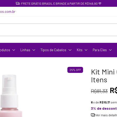
FRETE GRÁTIS BRASIL E BRINDE A PARTIR DE R$149,90 💜
cos.com.br
odutos
Linhas
Tipos de Cabelos
Kits
Para Eles
Kit Mini
25
%
OFF
Itens
R
R$81,33
6
x de
R$10,17
sem 
3% de descon
Ver mais detal