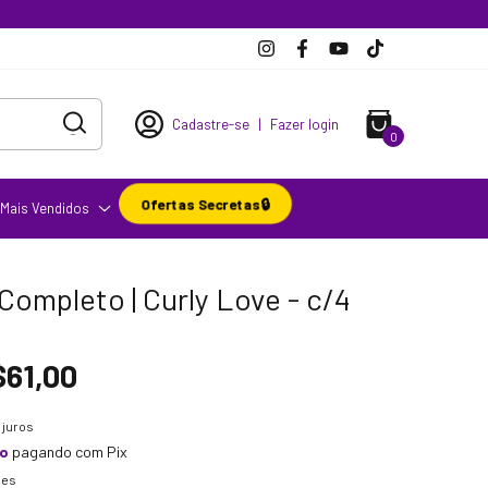
Cadastre-se
|
Fazer login
0
Ofertas Secretas🔒
Mais Vendidos
 Completo | Curly Love - c/4
$61,00
juros
to
pagando com Pix
hes