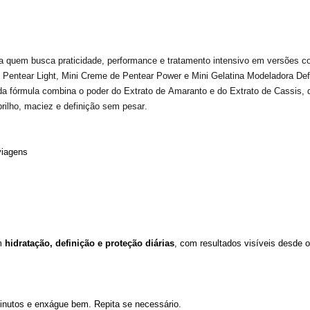
ara quem busca
praticidade, performance e tratamento intensivo
em versões com
 Pentear Light
,
Mini Creme de Pentear Power
e
Mini Gelatina Modeladora Def
a fórmula combina o poder do
Extrato de Amaranto
e do
Extrato de Cassis
, 
brilho, maciez e definição sem pesar
.
viagens
m
hidratação, definição e proteção diárias
, com resultados visíveis desde o
inutos e enxágue bem. Repita se necessário.