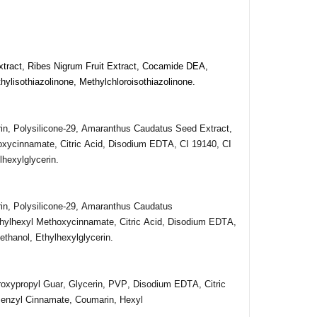
tract, Ribes Nigrum Fruit Extract, Cocamide DEA,
ylisothiazolinone, Methylchloroisothiazolinone.
in
, Polysilicone-29,
Amaranthus
Caudatus
Seed
Extract
,
oxycinnamate
,
Citric
Acid,
Disodium
EDTA, CI 19140, CI
lhexylglycerin
.
rin, Polysilicone-29, Amaranthus Caudatus
hylhexyl
Methoxycinnamate, Citric Acid, Disodium EDTA,
yethanol,
Ethylhexylglycerin
.
roxypropyl Guar, Glycerin, PVP, Disodium EDTA, Citric
enzyl Cinnamate, Coumarin, Hexyl