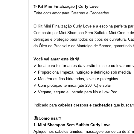
✨
Kit Mini Finalização | Curly Love
Feita com amor para
Crespas e Cacheadas
O
Kit Mini Finalização Curly Love
é a escolha perfeita p
Composto por
Mini Shampoo Sem Sulfato
,
Mini Creme de
definição e proteção para todos os tipos de curvatura.
Cad
do
Óleo de Pracaxi
e da
Manteiga de Shorea
, garantindo
Você vai amar este kit
🩷
✔ Ideal para testar antes da versão full size ou levar em 
✔ Proporciona limpeza, nutrição e definição sob medida
✔ Mantém os fios hidratados, leves e protegidos
✔ Com proteção térmica (até 230 ºC) e solar
✔ Vegano, seguro e liberado para No e Low Poo
I
ndicado para
cabelos crespos e cacheados
que busca
🤔 Como usar?
1. Mini Shampoo Sem Sulfato Curly Love:
Aplique nos cabelos úmidos, massageie por cerca de 2 m