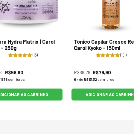
ra Hydra Matrix | Carol
Tônico Capilar Cresce Res
 - 250g
Carol Kyoko - 150ml
(13)
(191)
44
R$58,90
R$88,78
R$79,90
11,78
sem juros
6
x de
R$13,32
sem juros
DICIONAR AO CARRINHO
ADICIONAR AO CARRIN