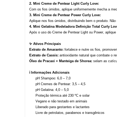
2. Mini Creme de Pentear Light Curly Love:
Com os fios úmidos, aplique uniformemente mecha a mech
3. Mini Creme de Pentear Power Curly Love:
Aplique nos fios úmidos, distribuindo bem o produto. Não
4. Mini Gelatina Modeladora Definição Total Curly Lov
Após o uso do Creme de Pentear Light ou Power, aplique
✨ Ativos Principais
Extrato de Amaranto:
fortalece e nutre os fios, promoven
Extrato de Cassis:
antioxidante natural que combate o r
Óleo de Pracaxi + Manteiga de Shorea:
selam as cutícu
ℹ️ Informações Adicionais
pH Shampoo: 6,0 – 7,0
pH Cremes de Pentear: 3,5 – 4,5
pH Gelatina: 4,0 – 5,0
Proteção térmica até 230 ºC e solar
Vegano e não testado em animais
Liberado para gestantes e lactantes
Livre de petrolatos, parabenos e transgênicos