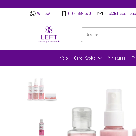
WhatsApp
(11) 2668-1370
sac@leftcosmeti
Início
Carol Kyoko
Miniaturas
Pr