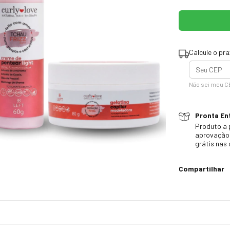
Calcule o pr
Não sei meu C
Pronta Ent
Produto a 
aprovação 
grátis nas
Compartilhar