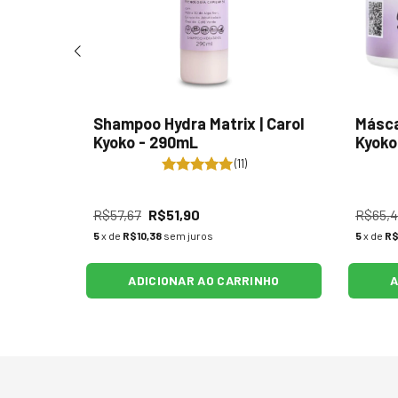
Shampoo Hydra Matrix | Carol
Másca
ito
Kyoko - 290mL
Kyoko
(11)
R$57,67
R$51,90
R$65,
5
x de
R$10,38
sem juros
5
x de
R$
NHO
ADICIONAR AO CARRINHO
A