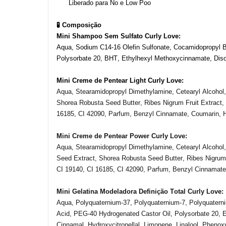
Liberado para No e Low Poo
🧪 Composição
Mini Shampoo Sem Sulfato Curly Love:
Aqua, Sodium C14-16 Olefin Sulfonate, Cocamidopropyl B
Polysorbate 20, BHT, Ethylhexyl Methoxycinnamate, Disodi
Mini Creme de Pentear Light Curly Love:
Aqua, Stearamidopropyl Dimethylamine, Cetearyl Alcohol
Shorea Robusta Seed Butter,
Ribes
Nigrum
Fruit
Extract
,
16185, CI 42090,
Parfum
,
Benzyl
Cinnamate
,
Coumarin
,
Mini Creme de
Pentear
Power Curly Love:
Aqua,
Stearamidopropyl
Dimethylamine,
Cetearyl
Alcohol
Seed
Extract
,
Shorea
Robusta Seed Butter, Ribes Nigrum 
CI 19140, CI 16185, CI 42090, Parfum, Benzyl Cinnamat
Mini
Gelatina
Modeladora
Definição
Total Curly Love:
Aqua, Polyquaternium-37, Polyquaternium-7, Polyquatern
Acid, PEG-40 Hydrogenated Castor Oil, Polysorbate 20,
E
Cinnamal,
Hydroxycitronellal
, Limonene, Linalool, Phenox