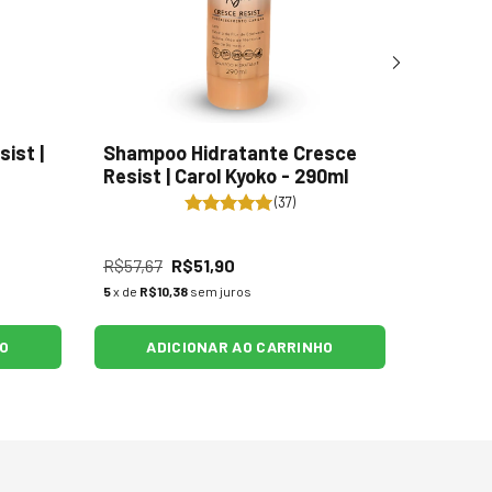
ist |
Shampoo Hidratante Cresce
Spray H
Resist | Carol Kyoko - 290ml
Kyoko -
(37)
R$57,67
R$51,90
R$77,67
5
x de
R$10,38
sem juros
6
x de
R$11
HO
ADICIONAR AO CARRINHO
AD