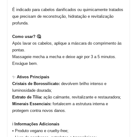
É indicado para c
abelos danificados ou quimicamente tratados
que precisam de reconstrução, hidratação e revitalização
profunda.
Como usar? 🤔
Após lavar os cabelos, aplique a máscara do comprimento às
pontas.
M
assageie
mecha a mecha e deixe agir por 3 a 5 minutos.
Enxágue bem.
✨
Ativos Principais
Cristais de Borossilicato:
devolvem brilho intenso e
luminosidade dourada
;
Extrato de Tília:
ação calmante, revitalizante e restauradora
;
Minerais Essenciais:
fortalecem a estrutura interna e
protegem contra novos danos.
ℹ️
Informações Adicionais
• Produto vegano e
cruelty-free
;