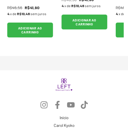
4
x de
R$10,48
sem juros
R$46,56
R$41,90
R$46,
4
x de
R$10,48
sem juros
4
x de
R
ADICIONAR AO
CARRINHO
ADICIONAR AO
CARRINHO
Início
Carol Kyoko