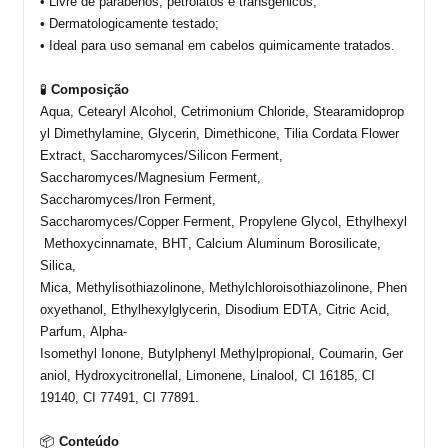
• Livre de parabenos, petrolatos e transgênicos
;
• Dermatologicamente
testado
;
• Ideal
para uso semanal em cabelos quimicamente tratados
.
🧪
Composição
Aqua,
C
etearyl
Alcohol
,
C
etrimonium
Chloride
,
S
tearamidoprop
yl
Dimethylamine
,
Glycerin
,
Dimethicone
,
Tilia
Cordata
Flower
Extract
, Saccharomyces/Silicon
Ferment
,
Saccharomyces/
Magnesium
Ferment
,
Saccharomyces/Iron
Ferment
,
Saccharomyces/Copper
Ferment
,
Propylene
Glycol
,
E
thylhexyl
Methoxycinnamate
, BHT,
Calcium
Aluminum
Borosilicate
,
Silica,
Mica,
Methylisothiazolinone
,
M
ethylchloroisothiazolinone
,
Phen
oxyethanol
,
E
thylhexylglycerin
,
Disodium
EDTA, Citric Acid,
Parfum, Alpha-
Isomethyl
Ionone
,
Butylphenyl
Methylpropional
,
Coumarin
,
Ger
aniol
,
Hydroxycitronellal
,
Limonene
,
Linalool
, CI 16185, CI
19140, CI 77491, CI 77891.
📦
Conteúdo