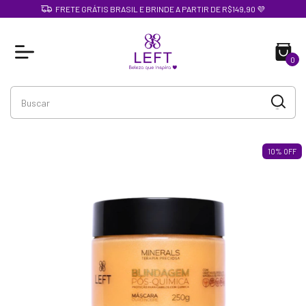
FRETE GRÁTIS BRASIL E BRINDE A PARTIR DE R$149,90 💜
0
10
%
OFF