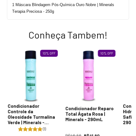
1 Máscara Blindagem Pós-Química Ouro Nobre | Minerals
Terapia Preciosa
-
250g
Conheça Tambem!
10
%
OFF
10
%
OFF
Condicionador
Condi
Condicionador Reparo
Controle da
Hidra
Total Ágata Rosa |
Oleosidade Turmalina
Safira
Minerals - 290mL
Verde | Minerals -
290m
290mL
(1)
R$46,56
R$41,90