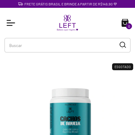
FRETE GRÁTIS BRASIL E BRINDE A PARTIR DE R$149,90 💜
0
ESGOTADO