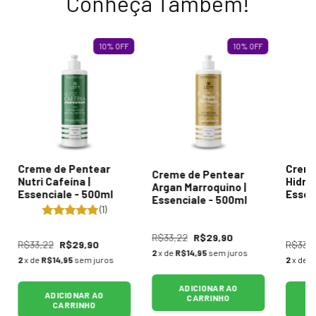
Conheça Tambem!
10
%
OFF
10
%
OFF
Creme de Pentear
Creme
Creme de Pentear
Nutri Cafeína |
Hidra
Argan Marroquino |
Essenciale - 500ml
Essen
Essenciale - 500ml
(1)
R$33,22
R$29,90
R$33,22
R$29,90
R$33,
2
x de
R$14,95
sem juros
2
x de
R$14,95
sem juros
2
x de
R
ADICIONAR AO
ADICIONAR AO
CARRINHO
CARRINHO