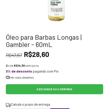
Óleo para Barbas Longas |
Gambler - 60mL
R$28,60
R$47,67
2
x de
R$14,30
sem juros
3% de desconto
pagando com Pix
Ver mais detalhes
Calcule o prazo de entrega