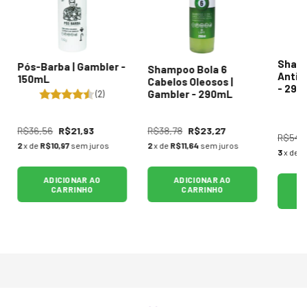
Shamp
Pós-Barba | Gambler -
Shampoo Bola 6
Anti-
150mL
Cabelos Oleosos |
- 290
Gambler - 290mL
(2)
R$36,56
R$21,93
R$38,78
R$23,27
R$54,
2
x de
R$10,97
sem juros
2
x de
R$11,64
sem juros
3
x de
R
ADICIONAR AO
ADICIONAR AO
CARRINHO
CARRINHO