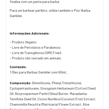
finalize com um pente para barba.
Para um barbear perfeito, utilize também o Pós-Barba
Gambler.
Informações Adicionais:
- Produto Vegano;
- Livre de Petrolatos e Parabenos;
- Livre de Transgênicos (GMO Free);
- Produto não testado em animais.
Conteúdo:
1 Óleo para Barbas Gambler com 60mL
Composição:
Dimethicone, Phenyl Trimethicone,
Cyclopentasiloxane, Gossypium Herbaceum (Cotton) Seed
Oil, Butyrospermum Parkii (Shea) Butter, Macadamia
Ternifolia Seed Oil, Cocos Nucifera (Coconut) Fruit Extract,
Chamomilla Recutita (Matricaria) Flower Extract, Aloe