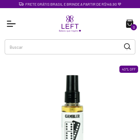
FRETE GRÁTIS BRASIL E BRINDE A PARTIR DE R$149,90 💜
0
40
%
OFF