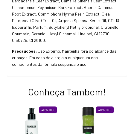
Barbadensis Leaf Extract, Camellia Sinensis Leaf Extract,
Cinnamomum Zeylanicum Bark Extract, Acorus Calamus
Root Extract, Commiphora Myrrha Resin Extract, Olea
Europaea (Olive) Fruit 0il, Argania Spinosa Kernel Oil, C11-13
Isoparaffn, Parfum, Butylphenyl Methylpropional, Citronellol,
Coumarin, Geraniol, Hexyl Cinnamal, Linalool, CI 12700,
CI60725, CI 26100.
Precauções:
Uso Externo. Mantenha fora do alcance das
crianças. Em caso de alergia a qualquer um dos
componentes da fórmula suspenda o uso.
Conheça Tambem!
40
%
OFF
40
%
OFF