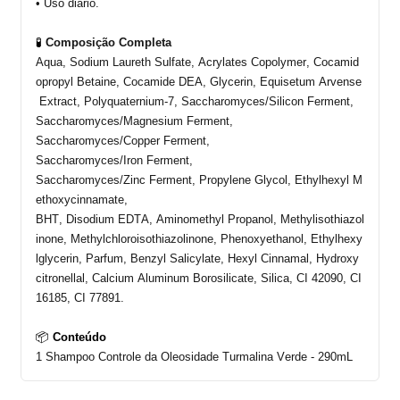
• Uso diário
.
🧪
Composição
Completa
Aqua,
Sodium
Laureth
Sulfate,
Acrylates
Copolymer
,
Cocamid
opropyl
Betaine
,
Cocamide
DEA,
Glycerin
,
Equisetum
Arvense
Extract
, Polyquaternium-7, Saccharomyces/Silicon
Ferment
,
Saccharomyces/
Magnesium
Ferment
,
Saccharomyces/Copper
Ferment
,
Saccharomyces/Iron
Ferment
,
Saccharomyces/
Zinc
Ferment
,
Propylene
Glycol
,
Ethylhexyl
M
ethoxycinnamate
,
BHT,
Disodium
EDTA,
Aminomethyl
Propanol,
Methylisothiazol
inone
,
Methylchloroisothiazolinone
,
Phenoxyethanol
,
Ethylhexy
lglycerin
,
Parfum
,
Benzyl
Salicylate
,
Hexyl
Cinnamal
,
Hydroxy
citronellal
,
Calcium
Aluminum
Borosilicate
,
Silica
, CI 42090, CI
16185, CI 77891.
📦
Conteúdo
1 Shampoo Controle da Oleosidade Turmalina Verde
-
290
mL