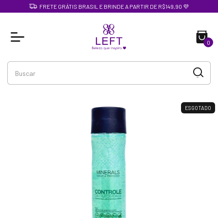
FRETE GRÁTIS BRASIL E BRINDE A PARTIR DE R$149,90 💜
0
ESGOTADO