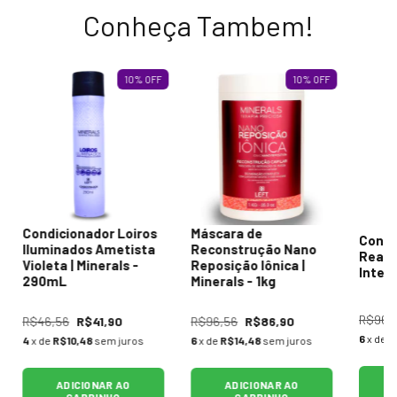
Conheça Tambem!
10
%
OFF
10
%
OFF
Condicionador Loiros
Máscara de
Condi
Iluminados Ametista
Reconstrução Nano
Real 
Violeta | Minerals -
Reposição Iônica |
Intens
290mL
Minerals - 1kg
R$96,
R$46,56
R$41,90
R$96,56
R$86,90
6
x de
R
4
x de
R$10,48
sem juros
6
x de
R$14,48
sem juros
ADICIONAR AO
ADICIONAR AO
CARRINHO
CARRINHO