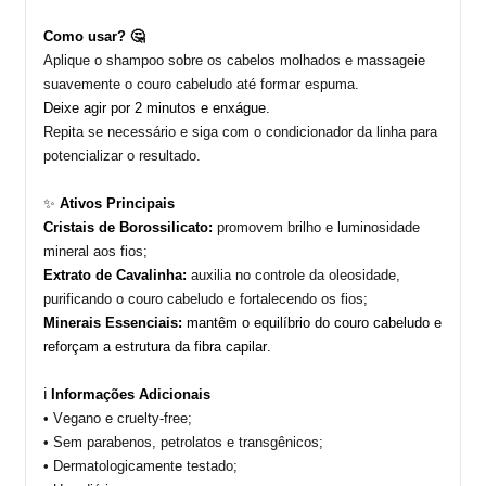
Como usar? 🤔
Aplique o
shampoo
sobre os cabelos molhados e massageie
suavemente o couro cabeludo até formar espuma.
Deixe agir por 2 minutos e enxágue.
R
epita
se necessário e siga com o condicionador da linha para
potencializar o resultado.
✨
Ativos Principais
Cristais de Borossilicato:
promovem brilho e luminosidade
mineral aos fios
;
Extrato de Cavalinha:
auxilia no controle da oleosidade,
purificando o couro cabeludo e fortalecendo os fios
;
Minerais Essenciais:
mantêm o equilíbrio do couro cabeludo e
reforçam a estrutura da fibra capilar.
ℹ️
Informações Adicionais
• Vegano e
cruelty-free
;
• Sem
parabenos, petrolatos e transgênicos
;
• Dermatologicamente
testado
;