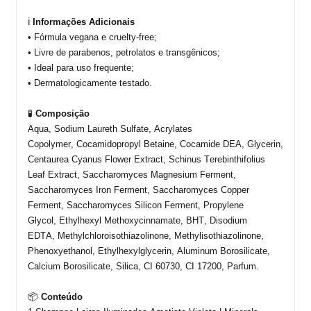
ℹ️
Informações Adicionais
• Fórmula vegana e
cruelty-free
;
• Livre de parabenos, petrolatos e transgênicos;
• Ideal
para uso frequente;
• Dermatologicamente
testado.
🧪
Composição
Aqua, Sodium
Laureth
Sulfate, Acrylates
Copolymer,
Cocamidopropyl
Betaine, Cocamide DEA, Glycerin,
Centaurea Cyanus Flower Extract,
Schinus
Terebinthifolius
Leaf Extract, Saccharomyces Magnesium Ferment,
Saccharomyces Iron Ferment, Saccharomyces Copper
Ferment, Saccharomyces Silicon Ferment, Propylene
Glycol,
Ethylhexyl
Methoxycinnamate, BHT, Disodium
EDTA,
Methylchloroisothiazolinone
, Methylisothiazolinone,
Phenoxyethanol,
Ethylhexylglycerin
, Aluminum Borosilicate,
Calcium Borosilicate, Silica, CI 60730, CI 17200, Parfum.
📦
Conteúdo