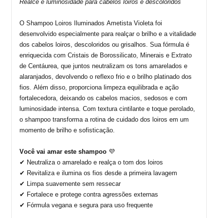
Realce e luminosidade para cabelos loiros e descoloridos
O
Shampoo Loiros Iluminados Ametista Violeta
foi
desenvolvido especialmente para realçar o brilho e a vitalidade
dos cabelos loiros, descoloridos ou grisalhos. Sua fórmula é
enriquecida com
Cristais de Borossilicato, Minerais e Extrato
de
Centáurea
, que juntos neutralizam os tons amarelados e
alaranjados, devolvendo o reflexo frio e o brilho platinado dos
fios. Além disso, proporciona limpeza equilibrada e ação
fortalecedora, deixando os cabelos macios, sedosos e com
luminosidade intensa.
Com textura cintilante e toque perolado,
o
shampoo
transforma a rotina de cuidado dos loiros em um
momento de brilho e sofisticação.
Você vai amar este
shampoo
💜
✔ Neutraliza o amarelado e realça o tom dos loiros
✔ Revitaliza e ilumina os fios desde a primeira lavagem
✔ Limpa suavemente sem ressecar
✔ Fortalece e protege contra agressões externas
✔ Fórmula vegana e segura para uso frequente