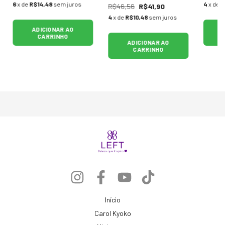
6
x de
R$14,48
sem juros
4
x de
R
R$46,56
R$41,90
4
x de
R$10,48
sem juros
ADICIONAR AO
CARRINHO
ADICIONAR AO
CARRINHO
Início
Carol Kyoko