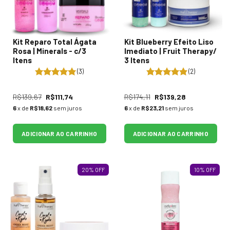
Kit Reparo Total Ágata
Kit Blueberry Efeito Liso
Rosa | Minerals - c/3
Imediato | Fruit Therapy/
Itens
3 Itens
(3)
(2)
R$139,67
R$111,74
R$174,11
R$139,28
6
x de
R$18,62
sem juros
6
x de
R$23,21
sem juros
ADICIONAR AO CARRINHO
ADICIONAR AO CARRINHO
20
%
OFF
10
%
OFF