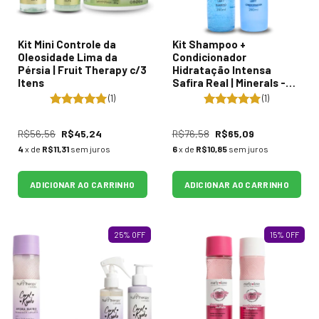
Kit Mini Controle da
Kit Shampoo +
Oleosidade Lima da
Condicionador
Pérsia | Fruit Therapy c/3
Hidratação Intensa
Itens
Safira Real | Minerals -
2x290mL
(1)
(1)
R$56,56
R$45,24
R$76,58
R$65,09
4
x de
R$11,31
sem juros
6
x de
R$10,85
sem juros
ADICIONAR AO CARRINHO
ADICIONAR AO CARRINHO
25
%
OFF
15
%
OFF