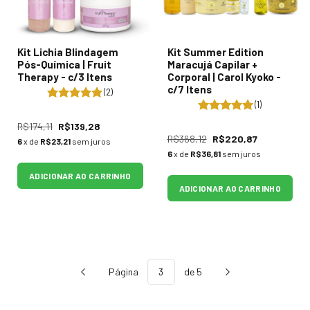
Kit Lichia Blindagem
Kit Summer Edition
Pós-Química | Fruit
Maracujá Capilar +
Therapy - c/3 Itens
Corporal | Carol Kyoko -
c/7 Itens
(2)
(1)
R$174,11
R$139,28
R$368,12
R$220,87
6
x de
R$23,21
sem juros
6
x de
R$36,81
sem juros
ADICIONAR AO CARRINHO
ADICIONAR AO CARRINHO
Página
de 5