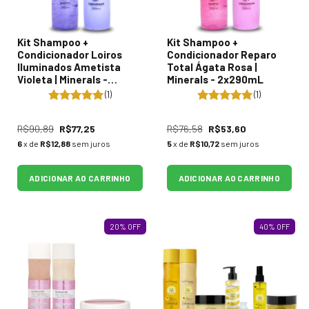
Kit Shampoo +
Kit Shampoo +
Condicionador Loiros
Condicionador Reparo
Iluminados Ametista
Total Ágata Rosa |
Violeta | Minerals -
Minerals - 2x290mL
2x290ml
(1)
(1)
R$90,89
R$77,25
R$76,58
R$53,60
6
x de
R$12,88
sem juros
5
x de
R$10,72
sem juros
ADICIONAR AO CARRINHO
ADICIONAR AO CARRINHO
20
%
OFF
40
%
OFF