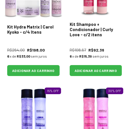
Kit Shampoo +
Kit Hydra Matrix | Carol
Condicionador | Curly
Kyoko - c/4 Itens
Love - c/2 itens
R$264,00
R$198,00
R$108,67
R$92,36
6
x de
R$33,00
sem juros
6
x de
R$15,39
sem juros
ADICIONAR AO CARRINHO
ADICIONAR AO CARRINHO
15
%
OFF
30
%
OFF