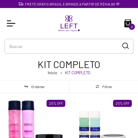
FRETE GRÁTIS BRASIL E BRINDE A PARTIR DE R$149,90 💜
0
KIT COMPLETO
Início
KIT COMPLETO
Ordenar
Filtrar
20
%
OFF
20
%
OFF