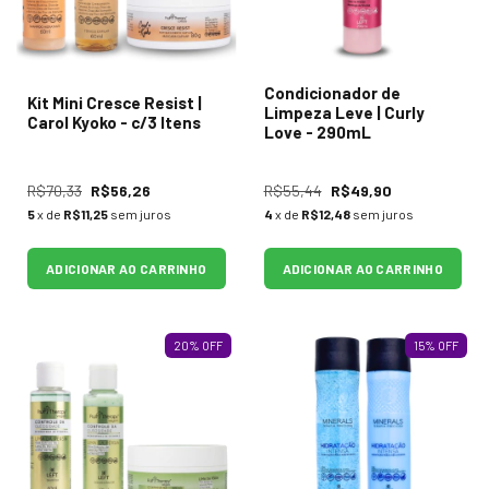
Condicionador de
Kit Mini Cresce Resist |
Limpeza Leve | Curly
Carol Kyoko - c/3 Itens
Love - 290mL
R$70,33
R$56,26
R$55,44
R$49,90
5
x de
R$11,25
sem juros
4
x de
R$12,48
sem juros
ADICIONAR AO CARRINHO
ADICIONAR AO CARRINHO
20
%
OFF
15
%
OFF