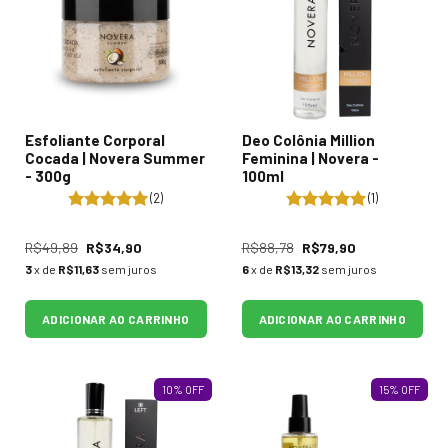
Esfoliante Corporal
Deo Colônia Million
Cocada | Novera Summer
Feminina | Novera -
- 300g
100ml
(2)
(1)
R$49,89
R$34,90
R$88,78
R$79,90
3
x de
R$11,63
sem juros
6
x de
R$13,32
sem juros
ADICIONAR AO CARRINHO
ADICIONAR AO CARRINHO
10
%
OFF
15
%
OFF