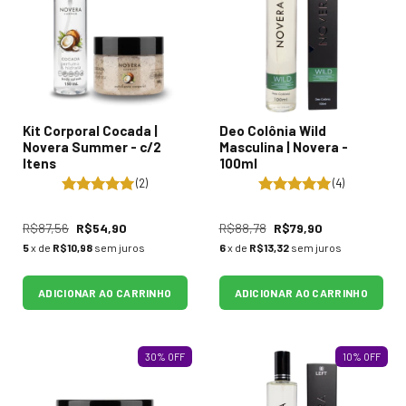
Kit Corporal Cocada |
Deo Colônia Wild
Novera Summer - c/2
Masculina | Novera -
Itens
100ml
(2)
(4)
R$87,56
R$54,90
R$88,78
R$79,90
5
x de
R$10,98
sem juros
6
x de
R$13,32
sem juros
ADICIONAR AO CARRINHO
ADICIONAR AO CARRINHO
30
%
OFF
10
%
OFF