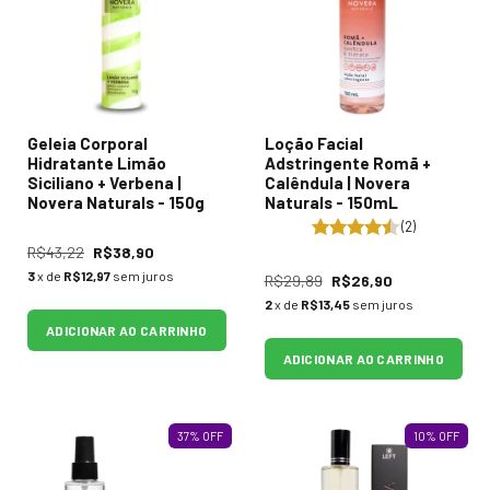
Geleia Corporal
Loção Facial
Hidratante Limão
Adstringente Romã +
Siciliano + Verbena |
Calêndula | Novera
Novera Naturals - 150g
Naturals - 150mL
(2)
R$43,22
R$38,90
3
x de
R$12,97
sem juros
R$29,89
R$26,90
2
x de
R$13,45
sem juros
ADICIONAR AO CARRINHO
ADICIONAR AO CARRINHO
37
%
OFF
10
%
OFF