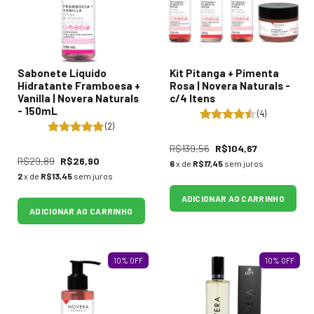
Sabonete Líquido
Kit Pitanga + Pimenta
Hidratante Framboesa +
Rosa | Novera Naturals -
Vanilla | Novera Naturals
c/4 Itens
- 150mL
(4)
(2)
R$139,56
R$104,67
R$29,89
R$26,90
6
x de
R$17,45
sem juros
2
x de
R$13,45
sem juros
ADICIONAR AO CARRINHO
ADICIONAR AO CARRINHO
10
%
OFF
10
%
OFF