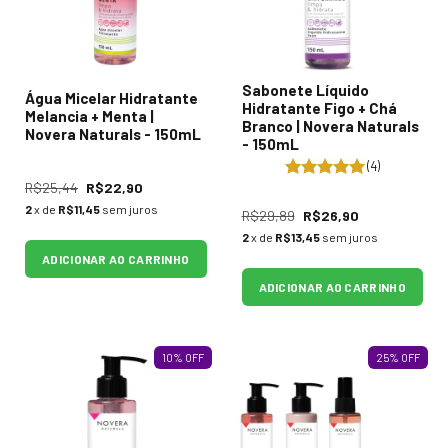
Sabonete Líquido
Água Micelar Hidratante
Hidratante Figo + Chá
Melancia + Menta |
Branco | Novera Naturals
Novera Naturals - 150mL
- 150mL
(4)
R$25,44
R$22,90
2
x de
R$11,45
sem juros
R$29,89
R$26,90
2
x de
R$13,45
sem juros
ADICIONAR AO CARRINHO
ADICIONAR AO CARRINHO
10
%
OFF
25
%
OFF