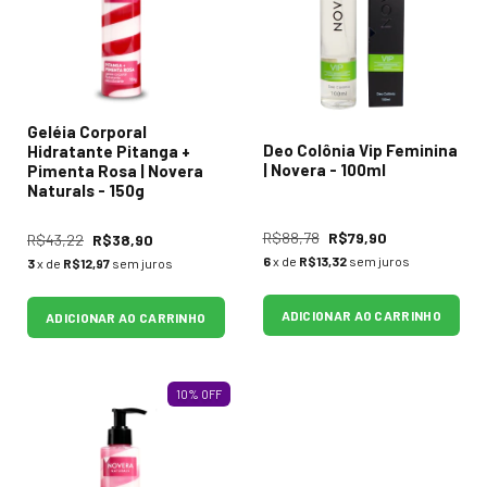
Geléia Corporal
Deo Colônia Vip Feminina
Hidratante Pitanga +
| Novera - 100ml
Pimenta Rosa | Novera
Naturals - 150g
R$88,78
R$79,90
R$43,22
R$38,90
6
x de
R$13,32
sem juros
3
x de
R$12,97
sem juros
ADICIONAR AO CARRINHO
ADICIONAR AO CARRINHO
10
%
OFF