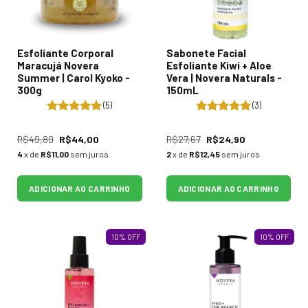
Esfoliante Corporal
Sabonete Facial
Maracujá Novera
Esfoliante Kiwi + Aloe
Summer | Carol Kyoko -
Vera | Novera Naturals -
300g
150mL
(5)
(3)
R$49,89
R$44,00
R$27,67
R$24,90
4
x de
R$11,00
sem juros
2
x de
R$12,45
sem juros
ADICIONAR AO CARRINHO
ADICIONAR AO CARRINHO
10
%
OFF
10
%
OFF