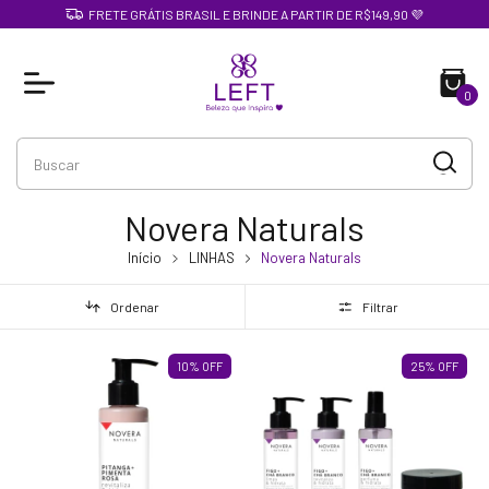
FRETE GRÁTIS BRASIL E BRINDE A PARTIR DE R$149,90 💜
0
Novera Naturals
Início
LINHAS
Novera Naturals
Ordenar
Filtrar
10
%
OFF
25
%
OFF