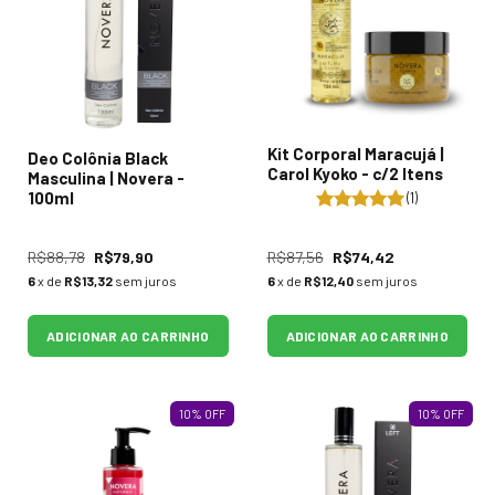
Kit Corporal Maracujá |
Deo Colônia Black
Carol Kyoko - c/2 Itens
Masculina | Novera -
100ml
(1)
R$88,78
R$79,90
R$87,56
R$74,42
6
x de
R$13,32
sem juros
6
x de
R$12,40
sem juros
ADICIONAR AO CARRINHO
ADICIONAR AO CARRINHO
10
%
OFF
10
%
OFF