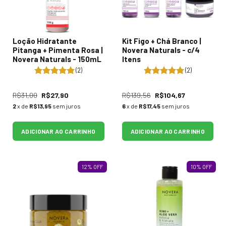
Loção Hidratante
Kit Figo + Chá Branco |
Pitanga + Pimenta Rosa |
Novera Naturals - c/4
Novera Naturals - 150mL
Itens
(2)
(2)
R$31,00
R$27,90
R$139,56
R$104,67
2
x de
R$13,95
sem juros
6
x de
R$17,45
sem juros
ADICIONAR AO CARRINHO
ADICIONAR AO CARRINHO
12
%
OFF
10
%
OFF