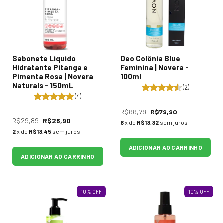
Sabonete Líquido
Deo Colônia Blue
Hidratante Pitanga e
Feminina | Novera -
Pimenta Rosa | Novera
100ml
Naturals - 150mL
(2)
(4)
R$88,78
R$79,90
R$29,89
R$26,90
6
x de
R$13,32
sem juros
2
x de
R$13,45
sem juros
ADICIONAR AO CARRINHO
ADICIONAR AO CARRINHO
10
%
OFF
10
%
OFF