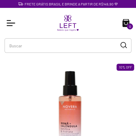
FRETE GRÁTIS BRASIL E BRINDE A PARTIR DE R$149,90 💜
0
10
%
OFF