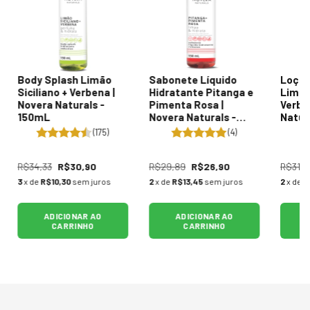
Body Splash Limão
Sabonete Líquido
Loção
Siciliano + Verbena |
Hidratante Pitanga e
Limão 
Novera Naturals -
Pimenta Rosa |
Verbe
150mL
Novera Naturals -
Natur
150mL
(175)
(4)
R$34,33
R$30,90
R$29,89
R$26,90
R$31,0
3
x de
R$10,30
sem juros
2
x de
R$13,45
sem juros
2
x de
R
ADICIONAR AO
ADICIONAR AO
CARRINHO
CARRINHO