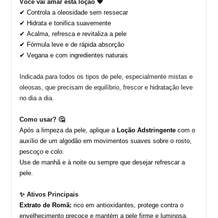
Você vai amar esta loção
🧡
✔ Controla a oleosidade sem ressecar
✔ Hidrata e tonifica suavemente
✔ Acalma, refresca e revitaliza a pele
✔ Fórmula leve e de rápida absorção
✔ Vegana e com ingredientes naturais
Indicada para
todos os tipos de pele
, especialmente
mistas e
oleosas
, que precisam de equilíbrio, frescor e hidratação leve
no dia a dia.
Como usar?
🤔
Após a limpeza da pele, aplique a
Loção Adstringente
com o
auxílio de um algodão em movimentos suaves sobre o rosto,
pescoço e colo.
Use de manhã e à noite ou sempre que desejar refrescar a
pele.
✨
Ativos Principais
Extrato de Romã:
rico em antioxidantes, protege contra o
envelhecimento precoce e mantém a pele firme e luminosa.