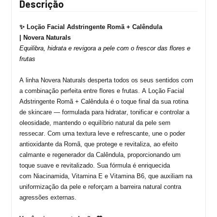
Descrição
✨
Loção Facial Adstringente Romã + Calêndula
|
Novera
Naturals
Equilibra, hidrata e revigora a pele com o frescor das flores e
frutas
A linha
Novera
Naturals
desperta todos os seus sentidos com
a combinação perfeita entre
flores e frutas
.
A
Loção Facial
Adstringente Romã + Calêndula
é o toque final da sua rotina
de
skincare
— formulada para
hidratar, tonificar e controlar a
oleosidade
, mantendo o equilíbrio natural da pele sem
ressecar.
Com uma textura leve e refrescante, une o poder
antioxidante da
Romã
, que protege e revitaliza, ao efeito
calmante e regenerador da
Calêndula
, proporcionando um
toque suave e revitalizado.
Sua fórmula é enriquecida
com
Niacinamida, Vitamina E
e
Vitamina B6
, que auxiliam na
uniformização da pele e reforçam a barreira natural contra
agressões externas.