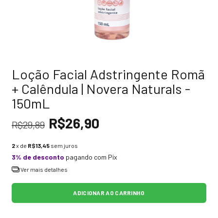
Loção Facial Adstringente Romã
+ Calêndula | Novera Naturals -
150mL
R$26,90
R$29,89
2
x de
R$13,45
sem juros
3% de desconto
pagando com Pix
Ver mais detalhes