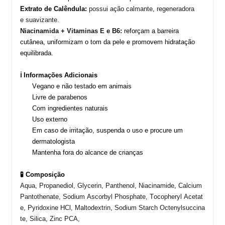
Extrato de Calêndula:
possui ação calmante, regeneradora
e
suavizante
.
Niacinamida + Vitaminas E
e
B6:
reforçam a barreira
cutânea, uniformizam o tom da pele e promovem hidratação
equilibrada.
ℹ️ Informações Adicionais
Vegano e não testado em animais
Livre de parabenos
Com ingredientes naturais
Uso externo
Em caso de irritação, suspenda o uso e procure um
dermatologista
Mantenha fora do alcance de crianças
🧪 Composição
Aqua,
Propanediol
,
Glycerin
,
Panthenol
,
Niacinamide
,
Calcium
Pantothenate
,
Sodium
Ascorbyl
Phosphate
,
Tocopheryl
Acetat
e
,
Pyridoxine
HCl
,
Maltodextrin
,
Sodium
Starch
Octenylsuccina
te
,
Silica
,
Zinc
PCA,