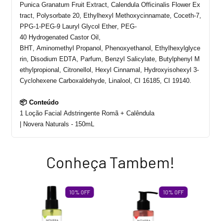
Punica
Granatum
Fruit
Extract
,
Calendula
Officinalis
Flower
Ex
tract
,
Polysorbate
20,
Ethylhexyl
Methoxycinnamate
, Coceth-7,
PPG-1-PEG-9
Lauryl
Glycol
Ether
, PEG-
40
Hydrogenated
Castor
Oil
,
BHT,
Aminomethyl
Propanol,
Phenoxyethanol
,
Ethylhexylglyce
rin
,
Disodium
EDTA,
Parfum
,
Benzyl
Salicylate
,
Butylphenyl
M
ethylpropional
,
Citronellol
,
Hexyl
Cinnamal
,
Hydroxyisohexyl
3-
Cyclohexene
Carboxaldehyde
,
Linalool
, CI 16185, CI 19140.
📦 Conteúdo
1 Loção Facial Adstringente Romã + Calêndula
|
Novera
Naturals
-
150mL
Conheça Tambem!
10
%
OFF
10
%
OFF