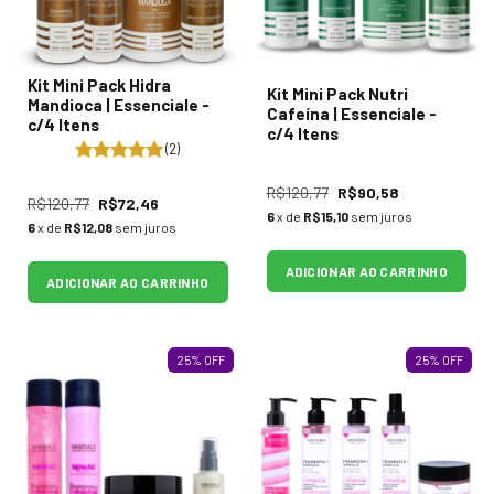
Kit Mini Pack Hidra
Kit Mini Pack Nutri
Mandioca | Essenciale -
Cafeína | Essenciale -
c/4 Itens
c/4 Itens
(2)
R$120,77
R$90,58
R$120,77
R$72,46
6
x de
R$15,10
sem juros
6
x de
R$12,08
sem juros
ADICIONAR AO CARRINHO
ADICIONAR AO CARRINHO
25
%
OFF
25
%
OFF