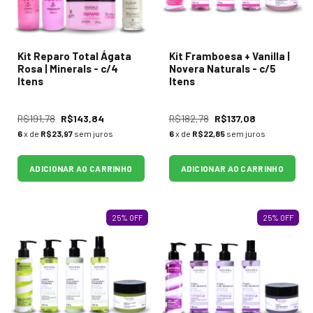
Kit Reparo Total Ágata
Kit Framboesa + Vanilla |
Rosa | Minerals - c/4
Novera Naturals - c/5
Itens
Itens
R$191,78
R$143,84
R$182,78
R$137,08
6
x de
R$23,97
sem juros
6
x de
R$22,85
sem juros
ADICIONAR AO CARRINHO
ADICIONAR AO CARRINHO
25
%
OFF
25
%
OFF