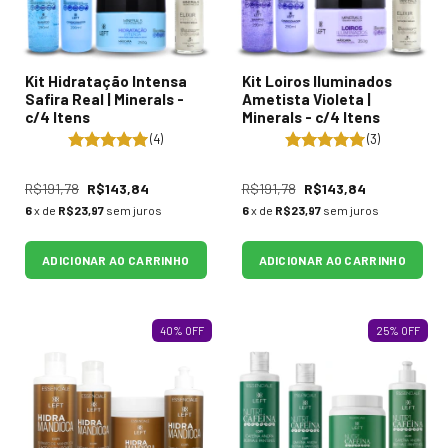
Kit Hidratação Intensa
Kit Loiros Iluminados
Safira Real | Minerals -
Ametista Violeta |
c/4 Itens
Minerals - c/4 Itens
(4)
(3)
R$191,78
R$143,84
R$191,78
R$143,84
6
x de
R$23,97
sem juros
6
x de
R$23,97
sem juros
ADICIONAR AO CARRINHO
ADICIONAR AO CARRINHO
40
%
OFF
25
%
OFF