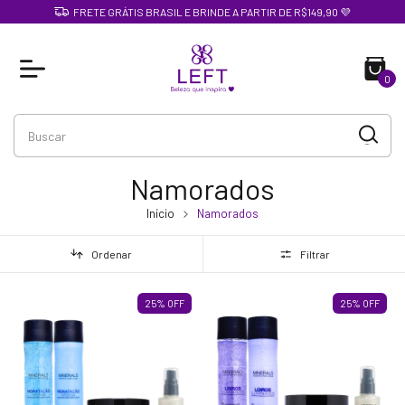
FRETE GRÁTIS BRASIL E BRINDE A PARTIR DE R$149,90 💜
0
Namorados
Início
Namorados
Ordenar
Filtrar
25
%
OFF
25
%
OFF