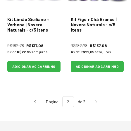
Kit Limão Siciliano +
Kit Figo + Chá Branco |
Verbena | Novera
Novera Naturals - c/5
Naturals - c/5 Itens
Itens
R$182,78
R$137,08
R$182,78
R$137,08
6
x de
R$22,85
sem juros
6
x de
R$22,85
sem juros
ADICIONAR AO CARRINHO
ADICIONAR AO CARRINHO
Página
de 2