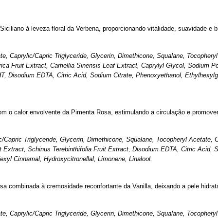
iciliano à leveza floral da Verbena, proporcionando vitalidade, suavidade e br
e, Caprylic/Capric Triglyceride, Glycerin, Dimethicone, Squalane, Tocopheryl
ica Fruit Extract, Camellia Sinensis Leaf Extract, Caprylyl Glycol, Sodium 
, Disodium EDTA, Citric Acid, Sodium Citrate, Phenoxyethanol, Ethylhexylgl
com o calor envolvente da Pimenta Rosa, estimulando a circulação e promoven
c/Capric Triglyceride, Glycerin, Dimethicone, Squalane, Tocopheryl Acetate, 
 Extract, Schinus Terebinthifolia Fruit Extract, Disodium EDTA, Citric Acid, 
Hexyl Cinnamal, Hydroxycitronellal, Limonene, Linalool.
esa combinada à cremosidade reconfortante da Vanilla, deixando a pele hidra
e, Caprylic/Capric Triglyceride, Glycerin, Dimethicone, Squalane, Tocopheryl