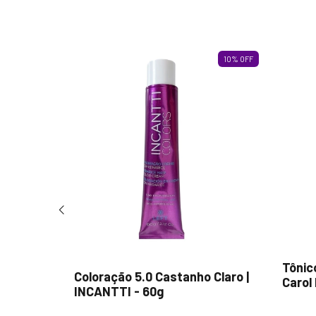
20
%
OFF
10
%
OFF
 Kyoko -
Tônic
Coloração 5.0 Castanho Claro |
Carol
INCANTTI - 60g