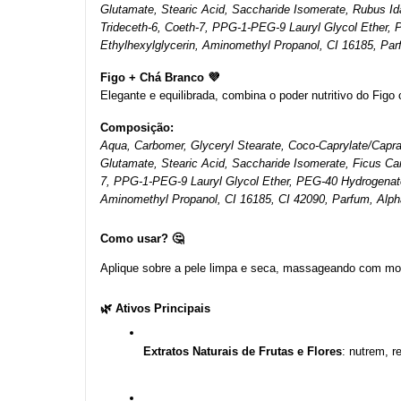
Glutamate, Stearic Acid, Saccharide Isomerate, Rubus Idae
Trideceth-6, Coeth-7, PPG-1-PEG-9 Lauryl Glycol Ether, 
Ethylhexylglycerin, Aminomethyl Propanol, CI 16185, Pa
Figo + Chá Branco 💜
Elegante e equilibrada, combina o poder nutritivo do Fig
Composição:
Aqua, Carbomer, Glyceryl Stearate, Coco-Caprylate/Caprat
Glutamate, Stearic Acid, Saccharide Isomerate, Ficus Car
7, PPG-1-PEG-9 Lauryl Glycol Ether, PEG-40 Hydrogenated
Aminomethyl Propanol, CI 16185, CI 42090, Parfum, Alpha
Como usar? 🤔
Aplique sobre a pele limpa e seca, massageando com mov
🌿 Ativos Principais
Extratos Naturais de Frutas e Flores
: nutrem, r