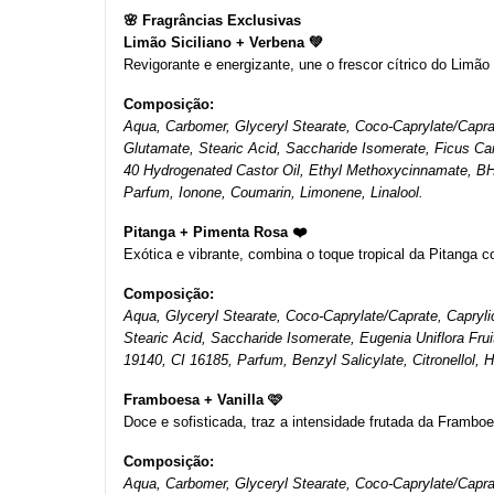
🌸 Fragrâncias Exclusivas
Limão Siciliano + Verbena 💚
Revigorante e energizante, une o frescor cítrico do Limão S
Composição:
Aqua, Carbomer, Glyceryl Stearate, Coco-Caprylate/Caprat
Glutamate, Stearic Acid, Saccharide Isomerate, Ficus Car
40 Hydrogenated Castor Oil, Ethyl Methoxycinnamate, BHT
Parfum, Ionone, Coumarin, Limonene, Linalool.
Pitanga + Pimenta Rosa ❤️
Exótica e vibrante, combina o toque tropical da Pitanga 
Composição:
Aqua, Glyceryl Stearate, Coco-Caprylate/Caprate, Capryli
Stearic Acid, Saccharide Isomerate, Eugenia Uniflora Fruit
19140, CI 16185, Parfum, Benzyl Salicylate, Citronellol, 
Framboesa + Vanilla 🩷
Doce e sofisticada, traz a intensidade frutada da Frambo
Composição:
Aqua, Carbomer, Glyceryl Stearate, Coco-Caprylate/Caprat