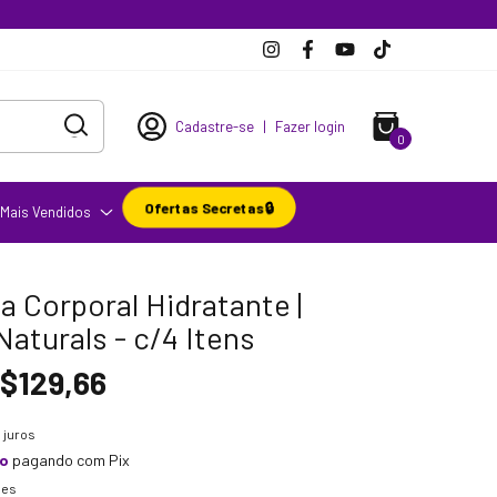
Cadastre-se
|
Fazer login
0
Ofertas Secretas🔒
Mais Vendidos
ia Corporal Hidratante |
aturals - c/4 Itens
$129,66
 juros
to
pagando com Pix
hes