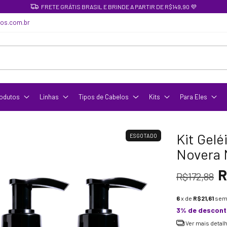
FRETE GRÁTIS BRASIL E BRINDE A PARTIR DE R$149,90 💜
cos.com.br
odutos
Linhas
Tipos de Cabelos
Kits
Para Eles
Kit Gelé
ESGOTADO
Novera N
R
R$172,88
6
x de
R$21,61
sem
3% de descon
Ver mais detal