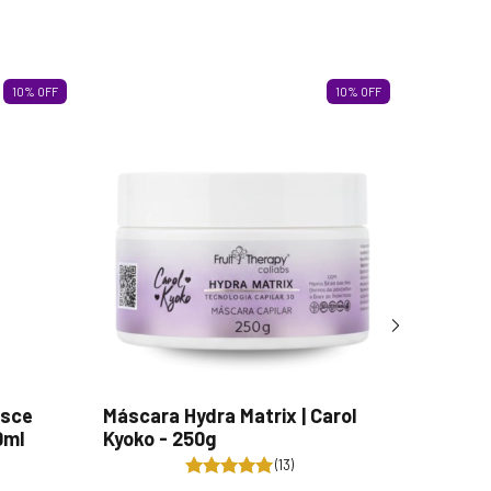
10
%
OFF
10
%
OFF
esce
Máscara Hydra Matrix | Carol
Spray H
0ml
Kyoko - 250g
Kyoko -
(13)