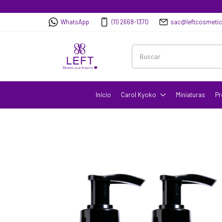
WhatsApp
(11) 2668-1370
sac@leftcosmeti
Início
Carol Kyoko
Miniaturas
Pr