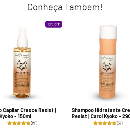
Conheça Tambem!
10
%
OFF
o Capilar Cresce Resist |
Shampoo Hidratante Cr
 Kyoko - 150ml
Resist | Carol Kyoko - 29
(191)
(37)