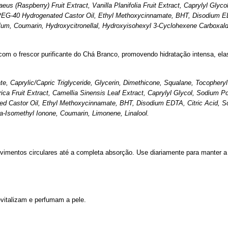
us (Raspberry) Fruit Extract, Vanilla Planifolia Fruit Extract, Caprylyl Gly
PEG-40 Hydrogenated Castor Oil, Ethyl Methoxycinnamate, BHT, Disodium EDT
rfum, Coumarin, Hydroxycitronellal, Hydroxyisohexyl 3-Cyclohexene Carboxal
o com o frescor purificante do Chá Branco, promovendo hidratação intensa, el
e, Caprylic/Capric Triglyceride, Glycerin, Dimethicone, Squalane, Tocopheryl
ica Fruit Extract, Camellia Sinensis Leaf Extract, Caprylyl Glycol, Sodium P
 Castor Oil, Ethyl Methoxycinnamate, BHT, Disodium EDTA, Citric Acid, Sod
-Isomethyl Ionone, Coumarin, Limonene, Linalool.
imentos circulares até a completa absorção. Use diariamente para manter a
evitalizam e perfumam a pele.