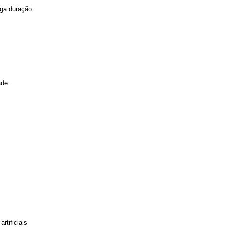
nga duração.
ade.
rtificiais