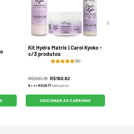
Kit Hydra Matrix | Carol Kyoko -
Máscara
to
c/3 produtos
Kyoko 
(16)
R$200,78
R$160,62
R$65,44
6
x de
R$26,77
sem juros
5
x de
R$11
HO
ADICIONAR AO CARRINHO
AD