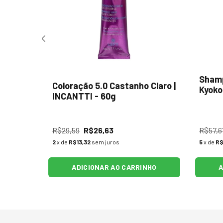
esist |
Shamp
Coloração 5.0 Castanho Claro |
Kyoko
INCANTTI - 60g
R$29,59
R$26,63
R$57,6
2
x de
R$13,32
sem juros
5
x de
R$
NHO
ADICIONAR AO CARRINHO
A