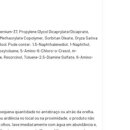
ernium-37, Propylene Glycol Dicaprylate/Dicaprate,
l Methacrylate Copolymer, Sorbitan Oleate, Oryza Sativa
lool. Pode conter: 1,5-Naphthalenediol, 1-Naphthol,
oxytoluene, 5-Amino-6-Chloro-o-Cresol, m-
, Resorcinol, Toluene-2,5-Diamine Sulfate, 6-Amino-
 pequena quantidade no antebraço ou atrás da orelha.
 ou ardência no local ou na proximidade, o produto não
s olhos, lave imediatamente com água em abundância e,