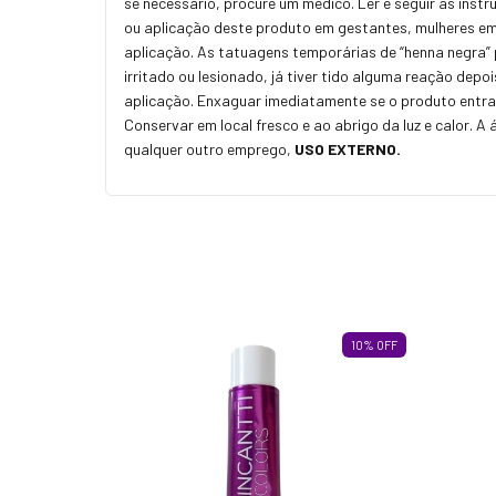
se necessário, procure um médico. Ler e seguir as inst
ou aplicação deste produto em gestantes, mulheres em 
aplicação. As tatuagens temporárias de “henna negra” p
irritado ou lesionado, já tiver tido alguma reação dep
aplicação. Enxaguar imediatamente se o produto entra
Conservar em local fresco e ao abrigo da luz e calor. 
qualquer outro emprego,
USO EXTERNO.
10
%
OFF
10
%
OFF