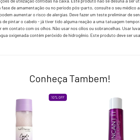
ruções de utilização contidas na caixa. Este produto não se desuna a ser 
fase de amamentação ou no período pós-parto, consulte o seu médico ante
odem aumentar o risco de alergias. Deve fazer um teste preliminar de sens
ois de pintar o cabelo - já tiver tido alguma reação a uma tatuagem temp
r em contato com os olhos. Não usar nos cílios ou sobrancelhas. Usar lu
A água oxigenada contém peróxido de hidrogênio. Este produto deve ser us
Conheça Tambem!
10
%
OFF