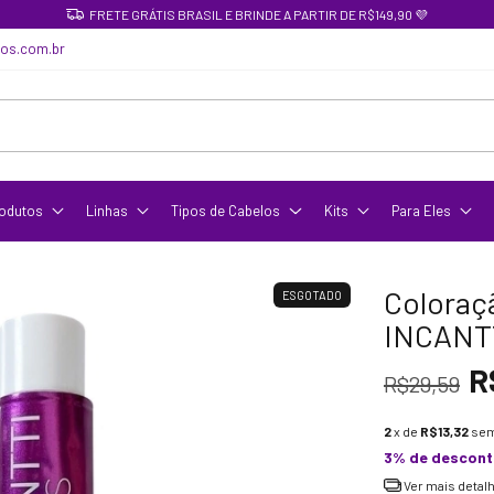
FRETE GRÁTIS BRASIL E BRINDE A PARTIR DE R$149,90 💜
cos.com.br
odutos
Linhas
Tipos de Cabelos
Kits
Para Eles
Coloraçã
ESGOTADO
INCANTT
R
R$29,59
2
x de
R$13,32
sem
3% de descon
Ver mais detal