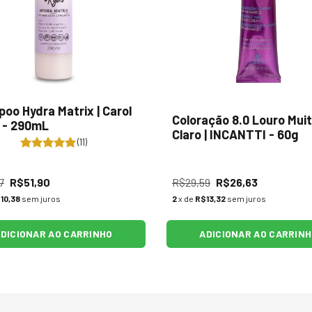
oo Hydra Matrix | Carol
Coloração 8.0 Louro Mui
 - 290mL
Claro | INCANTTI - 60g
(11)
7
R$51,90
R$29,59
R$26,63
10,38
sem juros
2
x de
R$13,32
sem juros
DICIONAR AO CARRINHO
ADICIONAR AO CARRIN