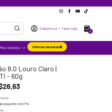
Cadastre-se
|
Fazer login
0
Ofertas Secretas🔒
Mais Vendidos
o 8.0 Louro Claro |
I - 60g
$26,63
 juros
to
pagando com Pix
hes