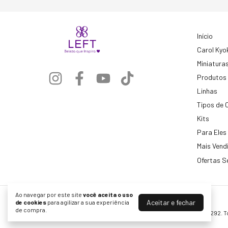
Início
Carol Kyo
Miniatura
Produtos
Linhas
Tipos de 
Kits
Para Eles
Mais Vend
Ofertas S
Ao navegar por este site
você aceita o uso
Aceitar e fechar
de cookies
para agilizar a sua experiência
Left Cosméticos
de compra.
©2026. Formular Servicos Cosmeticos LTDA - 10721006000292. To