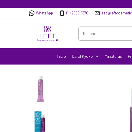
WhatsApp
(11) 2668-1370
sac@leftcosmeti
Início
Carol Kyoko
Miniaturas
Pr