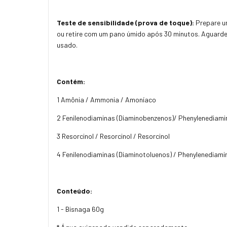
Teste de sensibilidade (prova de toque):
Prepare um
ou retire com um pano úmido após 30 minutos. Aguarde 2
usado.
Contém:
1 Amônia / Ammonia / Amoníaco
2 Fenilenodiaminas (Diaminobenzenos)/ Phenylenediami
3 Resorcinol / Resorcinol / Resorcinol
4 Fenilenodiaminas (Diaminotoluenos) / Phenylenediami
Conteúdo:
1 - Bisnaga 60g