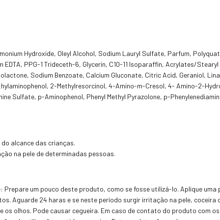
monium Hydroxide, Oleyl Alcohol, Sodium Lauryl Sulfate, Parfum, Polyquat
EDTA, PPG-1 Trideceth-6, Glycerin, C10-11 Isoparaffin, Acrylates/Steary
nolactone, Sodium Benzoate, Calcium Gluconate, Citric Acid, Geraniol, Lina
thylaminophenol, 2-Methylresorcinol, 4-Amino-m-Cresol, 4- Amino-2-Hydr
ne Sulfate, p-Aminophenol, Phenyl Methyl Pyrazolone, p-Phenylenediamine
 do alcance das crianças.
ção na pele de determinadas pessoas.
: Prepare um pouco deste produto, como se fosse utilizá-lo. Aplique uma
os. Aguarde 24 haras e se neste período surgir irritação na pele, coceira
e e os olhos. Pode causar cegueira. Em caso de contato do produto com o