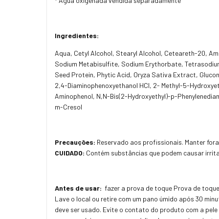
* Água oxigenada vendida separadamente
Ingredientes:
Aqua, Cetyl Alcohol, Stearyl Alcohol, Ceteareth-20, Am
Sodium Metabisulfite, Sodium Erythorbate, Tetrasodium 
Seed Protein, Phytic Acid, Oryza Sativa Extract, Gluco
2,4-Diaminophenoxyethanol HCI, 2- Methyl-5-Hydroxye
Aminophenol, N,N-Bis(2-Hydroxyethyl)-p-Phenylenediami
m-Cresol
Precauções:
Reservado aos profissionais. Manter fora
CUIDADO:
Contém substâncias que podem causar irrita
Antes de usar:
fazer a prova de toque Prova de toque
Lave o local ou retire com um pano úmido após 30 minut
deve ser usado. Evite o contato do produto com a pel