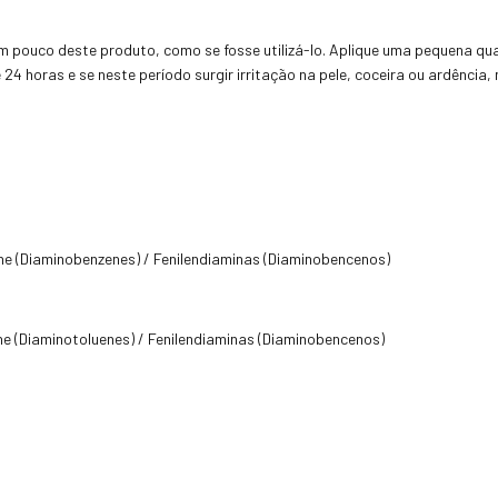
 pouco deste produto, como se fosse utilizá-lo. Aplique uma pequena qua
4 horas e se neste período surgir irritação na pele, coceira ou ardência,
ne (Diaminobenzenes) / Fenilendiaminas (Diaminobencenos)
ne (Diaminotoluenes) / Fenilendiaminas (Diaminobencenos)