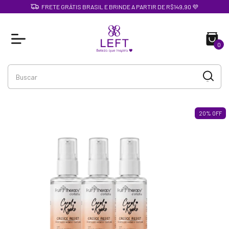
FRETE GRÁTIS BRASIL E BRINDE A PARTIR DE R$149,90 💜
0
20
%
OFF