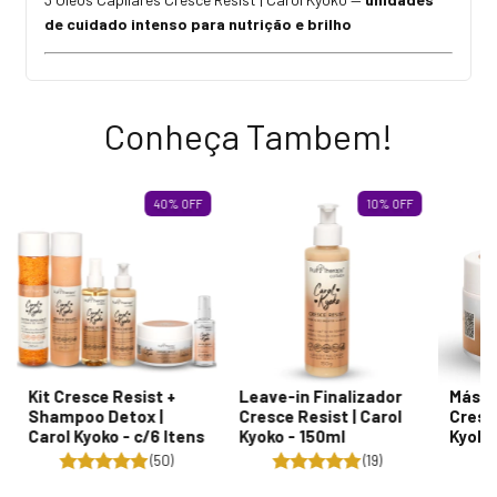
de cuidado intenso para nutrição e brilho
Conheça Tambem!
40
%
OFF
10
%
OFF
Kit Cresce Resist +
Leave-in Finalizador
Másca
Shampoo Detox |
Cresce Resist | Carol
Cresce
Carol Kyoko - c/6 Itens
Kyoko - 150ml
Kyoko
(50)
(19)