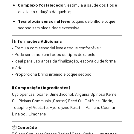
Complexo fortalecedor:
estimula a saúde dos fios e
auxilia na redução da quebra;
Tecnologia sensorial leve:
toques de brilho e toque
sedoso sem oleosidade excessiva.
Informações Adicionais
ℹ️
• Fórmula com sensorial leve e toque confortável;
• Pode ser usado em todos os tipos de cabelo;
• Ideal para uso antes da finalização, escova ou de forma
diária;
• Proporciona brilho intenso e toque sedoso.
Composição (Ingredientes)
🧪
Cyclopentasiloxane, Dimethiconol, Argania Spinosa Kernel
Oil, Ricinus Communis (Castor) Seed Oil, Caffeine, Biotin,
Tocopheryl Acetate, Hydrolyzed Keratin, Parfum, Coumarin,
Linalool, Limonene.
Conteúdo
📦
3 Óleos Capilares Cresce Resist | Carol Kyoko —
unidades