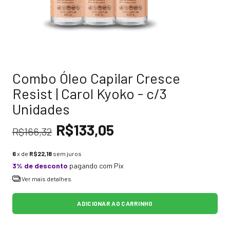
Combo Óleo Capilar Cresce
Resist | Carol Kyoko - c/3
Unidades
R$133,05
R$166,32
6
x de
R$22,18
sem juros
3% de desconto
pagando com Pix
Ver mais detalhes