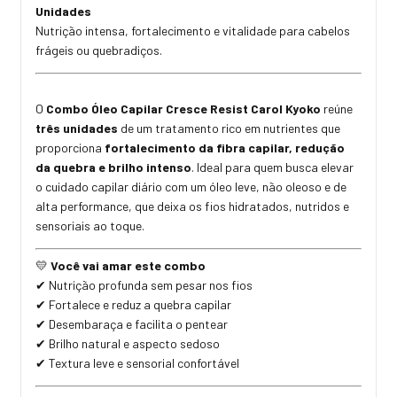
Unidades
Nutrição intensa, fortalecimento e vitalidade para cabelos
frágeis ou quebradiços.
O
Combo Óleo Capilar Cresce Resist Carol Kyoko
reúne
três unidades
de um tratamento rico em nutrientes que
proporciona
fortalecimento da fibra capilar, redução
da quebra e brilho intenso
. Ideal para quem busca elevar
o cuidado capilar diário com um óleo leve, não oleoso e de
alta performance, que deixa os fios hidratados, nutridos e
sensoriais ao toque.
Você vai amar este combo
💛
Nutri
çã
o profunda sem pesar nos fios
✔
Fortalece e reduz a quebra capilar
✔
Desembara
ç
a e facilita o pentear
✔
Brilho natural e aspecto sedoso
✔
Textura leve e sensorial confort
á
vel
✔