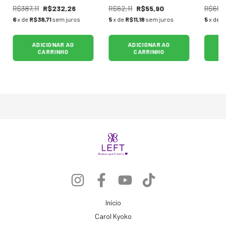
R$387,11
R$232,26
R$62,11
R$55,90
R$65,
6
x de
R$38,71
sem juros
5
x de
R$11,18
sem juros
5
x de
R
ADICIONAR AO
ADICIONAR AO
CARRINHO
CARRINHO
Início
Carol Kyoko