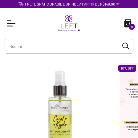
FRETE GRÁTIS BRASIL E BRINDE A PARTIR DE R$149,90 💜
0
10
%
OFF