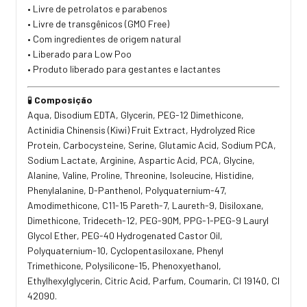
• Livre de petrolatos e parabenos
• Livre de transgênicos (GMO Free)
• Com ingredientes de origem natural
• Liberado para Low Poo
• Produto liberado para gestantes e lactantes
🧪
Composição
Aqua, Disodium EDTA, Glycerin, PEG-12 Dimethicone,
Actinidia Chinensis (Kiwi) Fruit Extract, Hydrolyzed Rice
Protein, Carbocysteine, Serine, Glutamic Acid, Sodium PCA,
Sodium Lactate, Arginine, Aspartic Acid, PCA, Glycine,
Alanine, Valine, Proline, Threonine, Isoleucine, Histidine,
Phenylalanine, D-Panthenol, Polyquaternium-47,
Amodimethicone, C11-15 Pareth-7, Laureth-9, Disiloxane,
Dimethicone, Trideceth-12, PEG-90M, PPG-1-PEG-9 Lauryl
Glycol Ether, PEG-40 Hydrogenated Castor Oil,
Polyquaternium-10, Cyclopentasiloxane, Phenyl
Trimethicone, Polysilicone-15, Phenoxyethanol,
Ethylhexylglycerin, Citric Acid, Parfum, Coumarin, CI 19140, CI
42090.