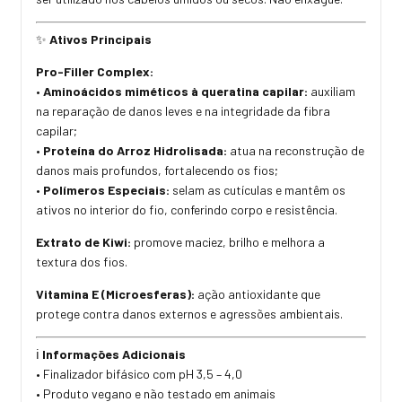
✨
Ativos Principais
Pro-Filler Complex:
•
Aminoácidos miméticos à queratina capilar:
auxiliam
na reparação de danos leves e na integridade da fibra
capilar;
•
Proteína do Arroz Hidrolisada:
atua na reconstrução de
danos mais profundos, fortalecendo os fios;
•
Polímeros Especiais:
selam as cutículas e mantêm os
ativos no interior do fio, conferindo corpo e resistência.
Extrato de Kiwi:
promove maciez, brilho e melhora a
textura dos fios.
Vitamina E (Microesferas):
ação antioxidante que
protege contra danos externos e agressões ambientais.
ℹ️
Informações Adicionais
• Finalizador bifásico com pH 3,5 – 4,0
• Produto vegano e não testado em animais