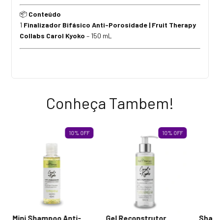
📦
Conteúdo
1
Finalizador Bifásico Anti-Porosidade | Fruit Therapy
Collabs Carol Kyoko
– 150 mL
Conheça Tambem!
10
%
OFF
10
%
OFF
Mini Shampoo Anti-
Gel Reconstrutor
Sham