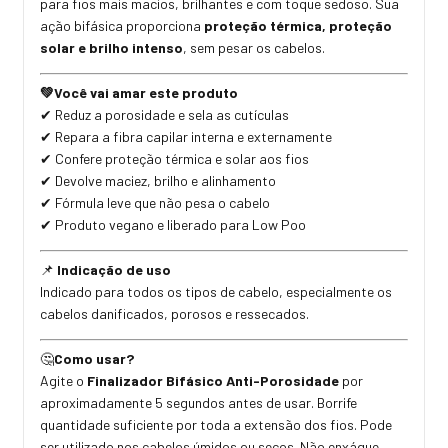
para fios mais macios, brilhantes e com toque sedoso. Sua
ação bifásica proporciona
proteção térmica, proteção
solar e brilho intenso
, sem pesar os cabelos.
💚
Você vai amar este produto
✔ Reduz a porosidade e sela as cutículas
✔ Repara a fibra capilar interna e externamente
✔ Confere proteção térmica e solar aos fios
✔ Devolve maciez, brilho e alinhamento
✔ Fórmula leve que não pesa o cabelo
✔ Produto vegano e liberado para Low Poo
📌
Indicação de uso
Indicado para todos os tipos de cabelo, especialmente os
cabelos danificados, porosos e ressecados.
🤔
Como usar?
Agite o
Finalizador Bifásico Anti-Porosidade
por
aproximadamente 5 segundos antes de usar. Borrife
quantidade suficiente por toda a extensão dos fios. Pode
ser utilizado nos cabelos úmidos ou secos. Não enxágue.