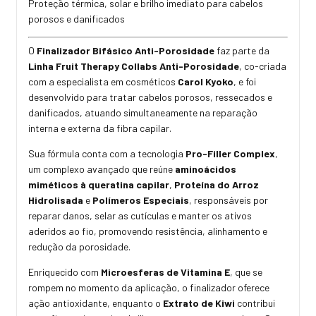
Proteção térmica, solar e brilho imediato para cabelos
porosos e danificados
O
Finalizador Bifásico Anti-Porosidade
faz parte da
Linha Fruit Therapy Collabs Anti-Porosidade
, co-criada
com a especialista em cosméticos
Carol Kyoko
, e foi
desenvolvido para tratar cabelos porosos, ressecados e
danificados, atuando simultaneamente na reparação
interna e externa da fibra capilar.
Sua fórmula conta com a tecnologia
Pro-Filler Complex
,
um complexo avançado que reúne
aminoácidos
miméticos à queratina capilar
,
Proteína do Arroz
Hidrolisada
e
Polímeros Especiais
, responsáveis por
reparar danos, selar as cutículas e manter os ativos
aderidos ao fio, promovendo resistência, alinhamento e
redução da porosidade.
Enriquecido com
Microesferas de Vitamina E
, que se
rompem no momento da aplicação, o finalizador oferece
ação antioxidante, enquanto o
Extrato de Kiwi
contribui