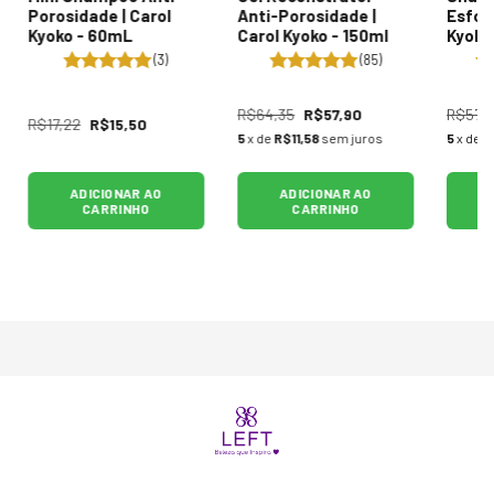
Porosidade | Carol
Anti-Porosidade |
Esfoli
Kyoko - 60mL
Carol Kyoko - 150ml
Kyoko
(3)
(85)
R$64,35
R$57,90
R$57,
R$17,22
R$15,50
5
x de
R$11,58
sem juros
5
x de
R
ADICIONAR AO
ADICIONAR AO
CARRINHO
CARRINHO