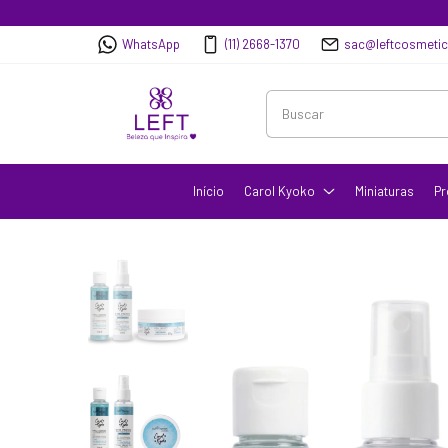
WhatsApp
(11) 2668-1370
sac@leftcosmeti
Início
Carol Kyoko
Miniaturas
Pr