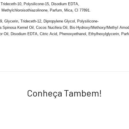
 Trideceth-10, Polysilicone-15,
Disodium
EDTA,
,
Methylchloroisothiazolinone
,
Parfum
, Mica, CI 77891.
-9,
Glycerin
, Trideceth-12,
Dipropylene
Glycol
, Polysilicone-
a
Spinosa
Kernel
Oil
, Cocos
Nucifera
Oil
,
Bis-Hydroxy
/
Methoxy
/
MethyI
Amod
or
Oil
,
Disodium
EDTA,
Citric
Acid,
Phenoxyethanol
,
Ethylhexylglycerin
,
Par
Conheça Tambem!