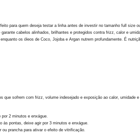
eito para quem deseja testar a linha antes de investir no tamanho full
size
ou
arante cabelos alinhados, brilhantes e protegidos contra frizz, calor e umi
s, enquanto os óleos de
Coco, Jojoba e Argan
nutrem profundamente. É nutrição
 os que sofrem c
om
fr
izz
, volume indesejado e exposição ao calor, umidade e 
 por 2 minutos e enxágue.
o às pontas, deixe agir por 3 minutos e enxágue.
 ou prancha para ativar o efeito de vitrificação.