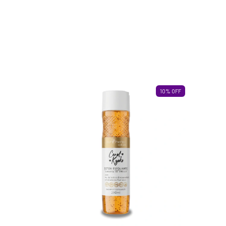
10
%
OFF