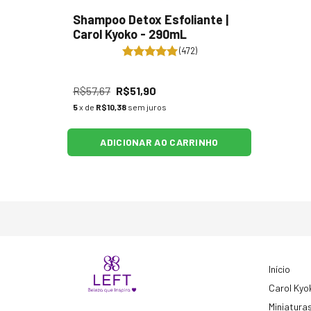
Shampoo Detox Esfoliante |
Carol Kyoko - 290mL
(472)
R$57,67
R$51,90
5
x de
R$10,38
sem juros
ADICIONAR AO CARRINHO
Início
Carol Kyo
Miniatura