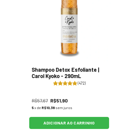
Shampoo Detox Esfoliante |
Carol Kyoko - 290mL
(472)
R$57,67
R$51,90
5
x de
R$10,38
sem juros
ADICIONAR AO CARRINHO