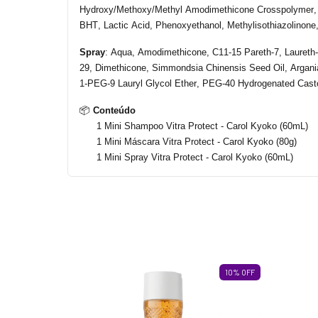
Hydroxy
/
Methoxy
/
Methyl
Amodimethicone
Crosspolymer
,
BHT,
Lactic
Acid,
Phenoxyethanol
,
Methylisothiazolinone
Spray
: Aqua,
Amodimethicone
, C11-15 Pareth-7, Laureth
29,
Dimethicone
,
Simmondsia
Chinensis
Seed
Oil
,
Argani
1-PEG-9
Lauryl
Glycol
Ether
, PEG-40
Hydrogenated
Cast
📦
Conteúdo
1 Mini Shampoo Vitra
Protect
-
Carol Kyoko
(
60m
L
)
1 Mini
Máscara
Vitra Protect
-
Carol Kyoko (
80g
)
1 Mini Spray Vitra
Protect
-
Carol Kyoko (60m
L
)
10
%
OFF