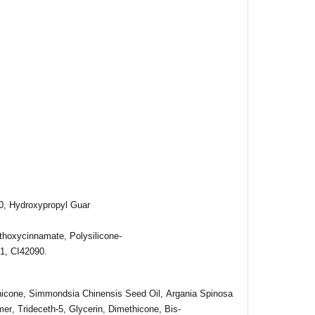
10,
Hydroxypropyl
Guar
thoxycinnamate
, Polysilicone-
61, CI42090.
hicone
,
Simmondsia
Chinensis
Seed
Oil
,
Argania
Spinosa
mer
, Trideceth-5,
Glycerin
,
Dimethicone
,
Bis-