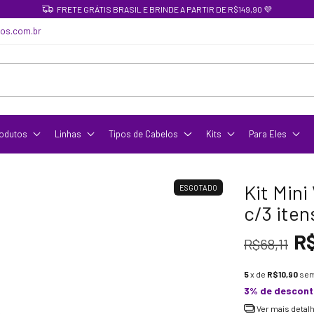
FRETE GRÁTIS BRASIL E BRINDE A PARTIR DE R$149,90 💜
cos.com.br
odutos
Linhas
Tipos de Cabelos
Kits
Para Eles
Kit Mini
ESGOTADO
c/3 iten
R
R$68,11
5
x de
R$10,90
sem
3% de descon
Ver mais detal