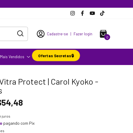
Cadastre-se
|
Fazer login
0
Ofertas Secretas🔒
Mais Vendidos
 Vitra Protect | Carol Kyoko -
s
$54,48
 juros
to
pagando com Pix
hes