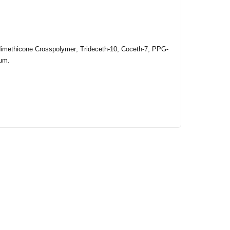
imethicone
Crosspolymer
, Trideceth-10, Coceth-7, PPG-
fum
.