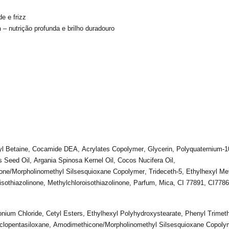
e e frizz
n
– nutrição profunda e brilho duradouro
yl
Betaine
, Cocamide DEA,
Acrylates
Copolymer
,
Glycerin
, Polyquaternium-
s Seed
Oil
, Argania
Spinosa
Kernel
Oil
, Cocos Nucifera Oil,
one
/
Morpholinomethyl
Silsesquioxane
Copolymer, Trideceth-5,
Ethylhexyl
Me
isothiazolinone
,
Methylchloroisothiazolinone
,
Parfum
, Mica, CI 77891, CI778
onium
Chloride
,
Cetyl
Esters
,
Ethylhexyl
Polyhydroxystearate
,
Phenyl
Trimet
clopentasiloxane
,
Amodimethicone
/
Morpholinomethyl
Silsesquioxane
Copoly