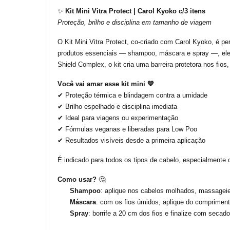
✨
Kit Mini Vitra
Protect
| Carol Kyoko c/3 itens
Proteção, brilho e disciplina em tamanho de viagem
O Kit Mini Vitra
Protect
,
co-criado
com Carol Kyoko, é perf
produtos essenciais — shampoo, máscara e spray —, ele g
Shield Complex
, o kit cria uma barreira protetora nos fio
Você vai amar esse kit mini 💙
✔ Proteção térmica e blindagem contra a umidade
✔ Brilho espelhado e disciplina imediata
✔ Ideal para viagens ou experimentação
✔ Fórmulas veganas e liberadas para Low Poo
✔ Resultados visíveis desde a primeira aplicação
É indicado para todos os tipos de cabelo, especialmente
Como usar?
🤔
Shampoo
: aplique nos cabelos molhados, massageie
Máscara
: com os fios úmidos, aplique do compriment
Spray
: borrife a 20 cm dos fios e finalize com secador