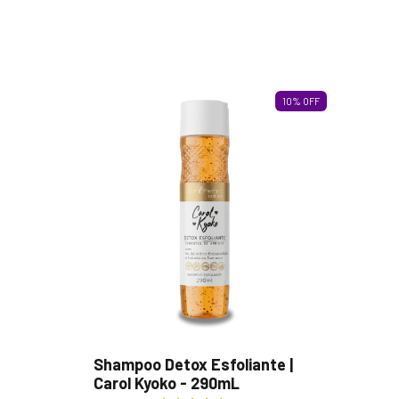
10
%
OFF
Shampoo Detox Esfoliante |
Carol Kyoko - 290mL