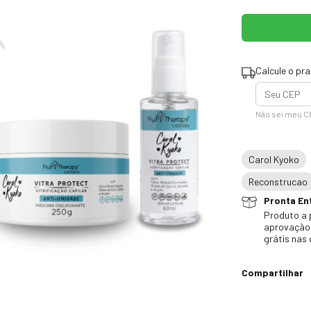
Calcule o pr
Não sei meu C
Carol Kyoko
Reconstrucao
Pronta Ent
Produto a 
aprovação 
grátis nas
Compartilhar