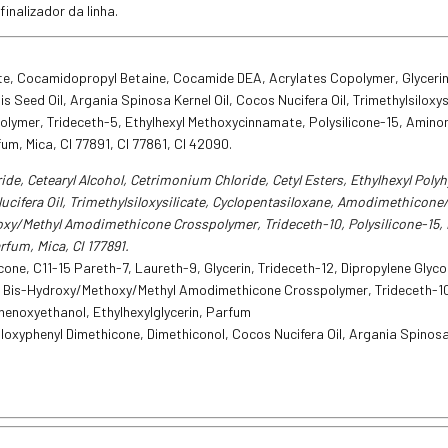
inalizador da linha.
e, Cocamidopropyl Betaine, Cocamide DEA, Acrylates Copolymer, Glycerin
Seed Oil, Argania Spinosa Kernel Oil, Cocos Nucifera Oil, Trimethylsiloxys
ymer, Trideceth-5, Ethylhexyl Methoxycinnamate, Polysilicone-15, Amino
um, Mica, CI 77891, CI 77861, CI 42090.
e, Cetearyl Alcohol, Cetrimonium Chloride, Cetyl Esters, Ethylhexyl Pol
 Nucifera Oil, Trimethylsiloxysilicate, Cyclopentasiloxane, Amodimethico
oxy/Methyl Amodimethicone Crosspolymer, Trideceth-10, Polysilicone-15,
rfum, Mica, CI 177891.
e, C11-15 Pareth-7, Laureth-9, Glycerin, Trideceth-12, Dipropylene Glyco
Oil, Bis-Hydroxy/Methoxy/Methyl Amodimethicone Crosspolymer, Trideceth-
henoxyethanol, Ethylhexylglycerin, Parfum
loxyphenyl Dimethicone, Dimethiconol, Cocos Nucifera Oil, Argania Spinosa