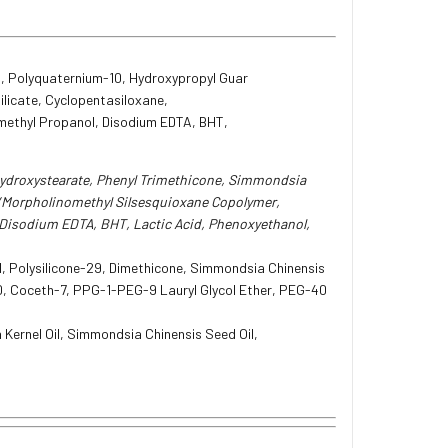
, Polyquaternium-10, Hydroxypropyl Guar
ilicate, Cyclopentasiloxane,
methyl Propanol, Disodium EDTA, BHT,
yhydroxystearate, Phenyl Trimethicone, Simmondsia
ne/Morpholinomethyl Silsesquioxane Copolymer,
 Disodium EDTA, BHT, Lactic Acid, Phenoxyethanol,
l, Polysilicone-29, Dimethicone, Simmondsia Chinensis
10, Coceth-7, PPG-1-PEG-9 Lauryl Glycol Ether, PEG-40
 Kernel Oil, Simmondsia Chinensis Seed Oil,