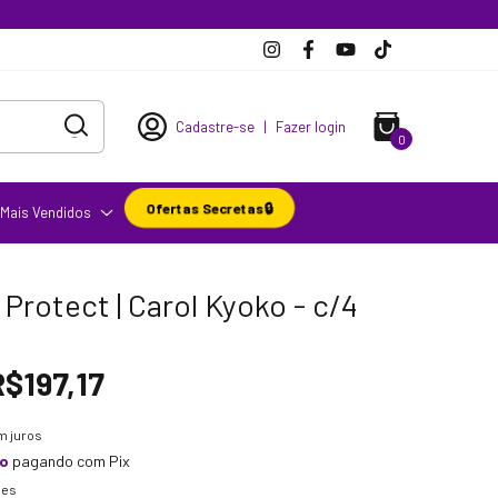
Cadastre-se
|
Fazer login
0
Ofertas Secretas🔒
Mais Vendidos
a Protect | Carol Kyoko - c/4
R$197,17
m juros
to
pagando com Pix
hes