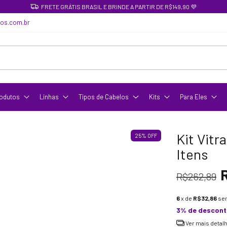
FRETE GRÁTIS BRASIL E BRINDE A PARTIR DE R$149,90 💜
cos.com.br
odutos
Linhas
Tipos de Cabelos
Kits
Para Eles
Kit Vitr
25
%
OFF
Itens
R$262,89
6
x de
R$32,86
se
3% de descon
Ver mais detal