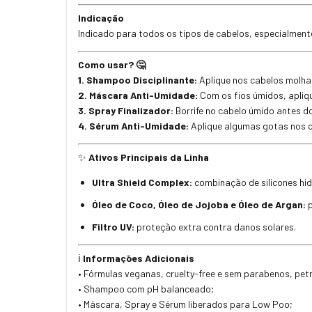
Indicação
Indicado para todos os tipos de cabelos, especialmente
Como usar?
🤔
1. Shampoo Disciplinante:
Aplique nos cabelos molha
2. Máscara Anti-Umidade:
Com os fios úmidos, apliqu
3. Spray Finalizador:
Borrife no cabelo úmido antes do
4. Sérum Anti-Umidade:
Aplique algumas gotas nos ca
Ativos Principais da Linha
✨
Ultra Shield Complex:
combinação de silicones hid
Óleo de Coco, Óleo de Jojoba e Óleo de Argan:
p
Filtro UV:
proteção extra contra danos solares.
Informações Adicionais
ℹ️
• Fórmulas veganas, cruelty-free e sem parabenos, pet
• Shampoo com pH balanceado;
• Máscara, Spray e Sérum liberados para Low Poo;