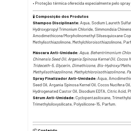
• Proteção térmica oferecida especialmente pelo spray f
Composição dos Produtos
🧪
Shampoo Disciplinante:
Aqua, Sodium Laureth Sulfat
Hydroxypropyl Trimonium Chloride, Simmondsia Chinensis 
Amodimethicone/Morpholinomethyl Silsesquioxane Copol
Methylisothiazolinone, Methylchloroisothiazolinone, Parf
Máscara Anti-Umidade:
Aqua, Behentrimonium Chlorid
Chinensis Seed Oil, Argania Spinosa Kernel Oil, Cocos
Trideceth-5, Glycerin, Dimethicone, Bis-Hydroxy/Meth
Methylisothiazolinone, Methylchloroisothiazolinone, Pa
Spray Finalizador Anti-Umidade:
Aqua, Amodimethicon
Seed Oil, Argania Spinosa Kernel Oil, Cocos Nucifera 
Hydrogenated Castor Oil, Disodium EDTA, Citric Acid, P
Sérum Anti-Umidade:
Cyclopentasiloxane, Trimethylsi
Trimethylsiloxysilicate, Polysilicone-15, Parfum.
Conteúdo
📦