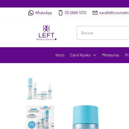
WhatsApp
(11) 2668-1370
sac@leftcosmeti
Início
Carol Kyoko
Miniaturas
Pr