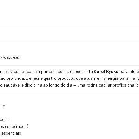
seus cabelos
 Left Cosméticos em parceria com a especialista
Carol Kyoko
para ofer
ição profunda. Ele reúne quatro produtos que atuam em sinergia para mante
o saudável e disciplina ao longo do dia — uma rotina capilar profissional 
 todo
adores
s específicos)
 essenciais