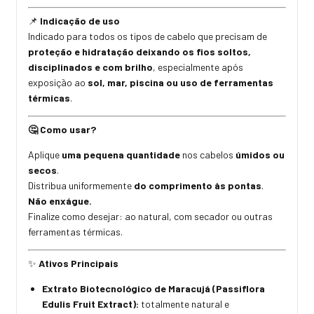
Indicação de uso
📌
Indicado para todos os tipos de cabelo que precisam de
proteção e hidratação deixando os fios soltos,
disciplinados e com brilho
, especialmente após
exposição ao
sol, mar, piscina ou uso de ferramentas
térmicas
.
Como usar?
🤔
Aplique
uma pequena quantidade
nos cabelos
úmidos ou
secos
.
Distribua uniformemente
do comprimento às pontas
.
Não enxágue.
Finalize como desejar: ao natural, com secador ou outras
ferramentas térmicas.
Ativos Principais
✨
Extrato Biotecnológico de Maracujá (Passiflora
Edulis Fruit Extract):
totalmente natural e