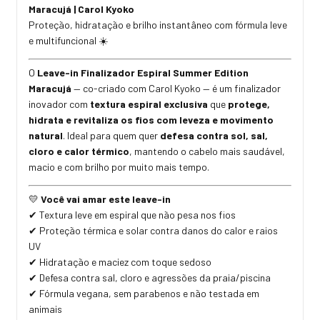
Maracujá | Carol Kyoko
Proteção, hidratação e brilho instantâneo com fórmula leve
e multifuncional
☀️
O
Leave-in Finalizador Espiral Summer Edition
Maracujá
— co-criado com Carol Kyoko — é um finalizador
inovador com
textura espiral exclusiva
que
protege,
hidrata e revitaliza os fios com leveza e movimento
natural
. Ideal para quem quer
defesa contra sol, sal,
cloro e calor térmico
, mantendo o cabelo mais saudável,
macio e com brilho por muito mais tempo.
Você vai amar este leave-in
💛
Textura leve em espiral que n
ã
o pesa nos fios
✔
Prote
çã
o t
é
rmica e solar contra danos do calor e raios
✔
UV
Hidrata
çã
o e maciez com toque sedoso
✔
Defesa contra sal, cloro e agress
õ
es da praia/piscina
✔
F
ó
rmula vegana, sem parabenos e n
ã
o testada em
✔
animais