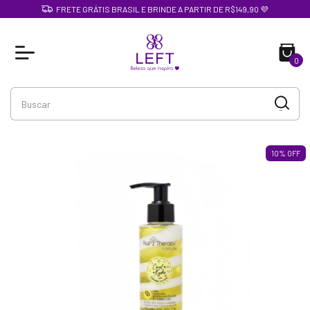
FRETE GRÁTIS BRASIL E BRINDE A PARTIR DE R$149,90 💜
0
10
%
OFF