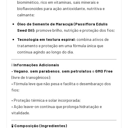
biomimético, rico em vitaminas, sais minerais e
bioflavonoides para ação antioxidante, nutritiva e
calmante;
Óleo de Semente de Maracujá (Passiflora Edulis
Seed Oil):
promove brilho, nutrição e proteção dos fios;
Tecnologia em textura espiral:
combina ativos de
tratamento e proteção em uma fórmula única que
continua agindo ao longo do dia.
Informações Adicionais
ℹ️
•
Vegano
,
sem parabenos
,
sem petrolatos
e
GMO Free
(livre de transgênicos);
• Fórmula leve que não pesa e facilita o desembaraço dos
fios;
• Proteção térmica e solar incorporada;
• Ação leave-on contínua que prolonga hidratação e
vitalidade.
Composição (Ingredientes)
🧪