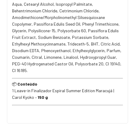
Aqua, Cetearyl Alcohol, Isopropyl Palmitate,
Behentrimonium Chloride, Cetrimonium Chloride,
Amodimethicone/Morpholinomethyl Silsesquioxane
Copolymer, Passiflora Edulis Seed Oil, Phenyl Trimethicone,
Glycerin, Polysilicone-15, Polysorbate 60, Passiflora Edulis
Fruit Extract, Sodium Benzoate, Potassium Sorbate,
Ethylhexyl Methoxycinnamate, Trideceth-5, BHT, Citric Acid,
Disodium EDTA, Phenoxyethanol, Ethylhexylglycerin, Parfum,
Coumarin, Citral, Limonene, Linalool, Hydroxypropyl Guar,
PEG-40 Hydrogenated Castor Oil, Polysorbate 20, CI 19140,
CI 16185.
Conteúdo
📦
1 Leave-in Finalizador Espiral Summer Edition Maracujá |
Carol Kyoko –
150 g