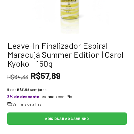
Leave-In Finalizador Espiral
Maracujá Summer Edition | Carol
Kyoko - 150g
R$57,89
R$64,33
5
x de
R$11,58
sem juros
3% de desconto
pagando com Pix
Ver mais detalhes