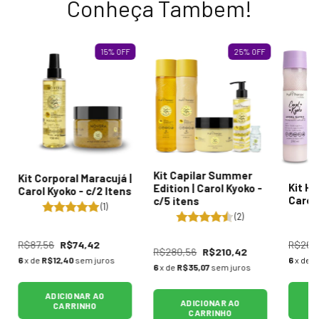
Conheça Tambem!
15
%
OFF
25
%
OFF
Kit Capilar Summer
Kit Corporal Maracujá |
Kit Hy
Edition | Carol Kyoko -
Carol Kyoko - c/2 Itens
Carol 
c/5 itens
(1)
(2)
R$87,56
R$74,42
R$264
R$280,56
R$210,42
6
x de
R$12,40
sem juros
6
x de
R
6
x de
R$35,07
sem juros
ADICIONAR AO
ADICIONAR AO
CARRINHO
CARRINHO