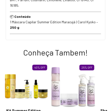
16185.
Conteúdo
📦
1 Máscara Capilar Summer Edition Maracujá | Carol Kyoko –
250 g
Conheça Tambem!
40
%
OFF
25
%
OFF
Kit Summer Edition
Sham