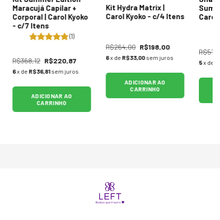
Kit Hydra Matrix |
Maracujá Capilar +
Summe
Carol Kyoko - c/4 Itens
Corporal | Carol Kyoko
Carol
- c/7 Itens
(1)
R$264,00
R$198,00
R$57,
6
x de
R$33,00
sem juros
R$368,12
R$220,87
5
x de
R
6
x de
R$36,81
sem juros
ADICIONAR AO
CARRINHO
ADICIONAR AO
CARRINHO