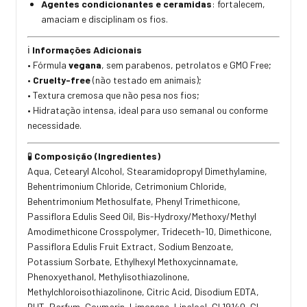
Agentes condicionantes e ceramidas
: fortalecem,
amaciam e disciplinam os fios.
Informações Adicionais
ℹ️
• Fórmula
vegana
, sem parabenos, petrolatos e GMO Free;
•
Cruelty-free
(não testado em animais);
• Textura cremosa que não pesa nos fios;
• Hidratação intensa, ideal para uso semanal ou conforme
necessidade.
Composição (Ingredientes)
🧪
Aqua, Cetearyl Alcohol, Stearamidopropyl Dimethylamine,
Behentrimonium Chloride, Cetrimonium Chloride,
Behentrimonium Methosulfate, Phenyl Trimethicone,
Passiflora Edulis Seed Oil, Bis-Hydroxy/Methoxy/Methyl
Amodimethicone Crosspolymer, Trideceth-10, Dimethicone,
Passiflora Edulis Fruit Extract, Sodium Benzoate,
Potassium Sorbate, Ethylhexyl Methoxycinnamate,
Phenoxyethanol, Methylisothiazolinone,
Methylchloroisothiazolinone, Citric Acid, Disodium EDTA,
BHT, Parfum, Coumarin, Limonene, Linalool, CI 19140, CI