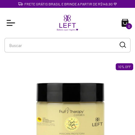
FRETE GRÁTIS BRASIL E BRINDE A PARTIR DE R$149,90 💜
0
10
%
OFF