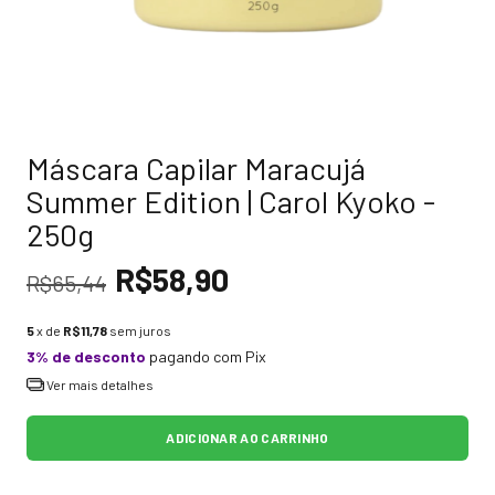
Máscara Capilar Maracujá
Summer Edition | Carol Kyoko -
250g
R$58,90
R$65,44
5
x de
R$11,78
sem juros
3% de desconto
pagando com Pix
Ver mais detalhes