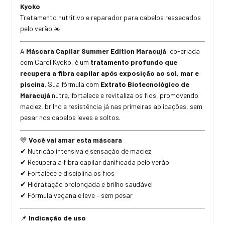
Kyoko
Tratamento nutritivo e reparador para cabelos ressecados
pelo verão
☀️
A
Máscara Capilar Summer Edition Maracujá
, co-criada
com Carol Kyoko, é um
tratamento profundo que
recupera a fibra capilar após exposição ao sol, mar e
piscina
. Sua fórmula com
Extrato Biotecnológico de
Maracujá
nutre, fortalece e revitaliza os fios, promovendo
maciez, brilho e resistência já nas primeiras aplicações, sem
pesar nos cabelos leves e soltos.
Você vai amar esta máscara
💛
Nutri
çã
o intensiva e sensa
çã
o de maciez
✔
Recupera a fibra capilar danificada pelo ver
ã
o
✔
Fortalece e disciplina os fios
✔
Hidrata
çã
o prolongada e brilho saud
á
vel
✔
F
ó
rmula vegana e leve
–
sem pesar
✔
Indicação de uso
📌