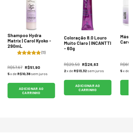
Shampoo Hydra
Másca
Coloração 8.0 Louro
Matrix | Carol Kyoko -
Carol
Muito Claro | INCANTTI
290mL
- 60g
(11)
R$29,59
R$26,63
R$65,
R$57,67
R$51,90
2
x de
R$13,32
sem juros
5
x de
R
5
x de
R$10,38
sem juros
ADICIONAR AO
ADICIONAR AO
CARRINHO
CARRINHO