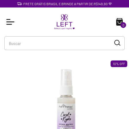
FRETE GRÁTIS BRASIL E BRINDE A PARTIR DE R$149,90 💜
0
10
%
OFF