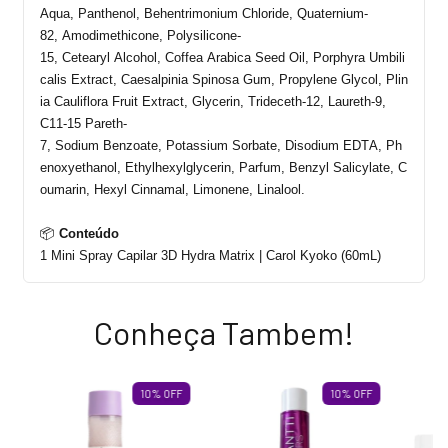
Aqua,
Panthenol
,
Behentrimonium
Chloride
, Quaternium-
82,
Amodimethicone
, Polysilicone-
15,
Cetearyl
Alcohol
,
Coffea
Arabica
Seed
Oil
,
Porphyra
Umbili
calis
Extract
,
Caesalpinia
Spinosa
Gum
,
Propylene
Glycol
,
Plin
ia
Cauliflora
Fruit
Extract
,
Glycerin
, Trideceth-12, Laureth-9,
C11-15 Pareth-
7,
Sodium
Benzoate
,
Potassium
Sorbate
,
Disodium
EDTA,
Ph
enoxyethanol
,
Ethylhexylglycerin
,
Parfum
,
Benzyl
Salicylate
,
C
oumarin
,
Hexyl
Cinnamal
,
Limonene
,
Linalool
.
📦
Conteúdo
1 Mini Spray Capilar 3D
Hydra
Matrix | Carol Kyoko (60mL)
Conheça Tambem!
10
%
OFF
10
%
OFF