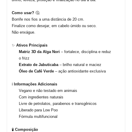
Como usar?
🤔
Borrife nos fios a uma distância de 20 cm.
Finalize como desejar, em cabelo úmido ou seco.
Não enxágue.
✨
Ativos Principais
Matriz 3D da Alga
Nori
– fortalece, disciplina e reduz
o
frizz
Extrato de Jabuticaba
– brilho natural e maciez
Óleo de Café Verde
– ação antioxidante exclusiva
ℹ️
Informações Adicionais
Vegano e não testado em animais
Com ingredientes naturais
Livre de petrolatos, parabenos e transgênicos
Liberado para Low Poo
Fórmula multifuncional
🧪
Composição