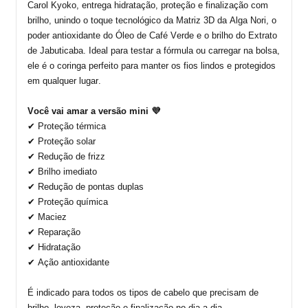
Carol Kyoko, entrega hidratação, proteção e finalização com
brilho, unindo o toque tecnológico da
Matriz 3D da Alga
Nori
, o
poder antioxidante do
Óleo de Café Verde
e o brilho do
Extrato
de Jabuticaba
. Ideal para testar a fórmula ou carregar na bolsa,
ele é o coringa perfeito para manter os fios lindos e protegidos
em qualquer lugar.
Você vai amar a versão mini 💜
✔ Proteção térmica
✔ Proteção solar
✔ Redução de frizz
✔ Brilho imediato
✔ Redução de pontas duplas
✔ Proteção química
✔ Maciez
✔ Reparação
✔ Hidratação
✔ Ação antioxidante
É indicado para todos os tipos de cabelo que precisam de
brilho, leveza, proteção e finalização no dia a dia.