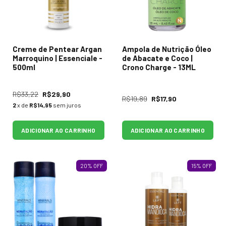
Creme de Pentear Argan
Ampola de Nutrição Óleo
Marroquino | Essenciale -
de Abacate e Coco |
500ml
Crono Charge - 13ML
R$33,22
R$29,90
R$19,89
R$17,90
2
x de
R$14,95
sem juros
ADICIONAR AO CARRINHO
ADICIONAR AO CARRINHO
20
%
OFF
15
%
OFF