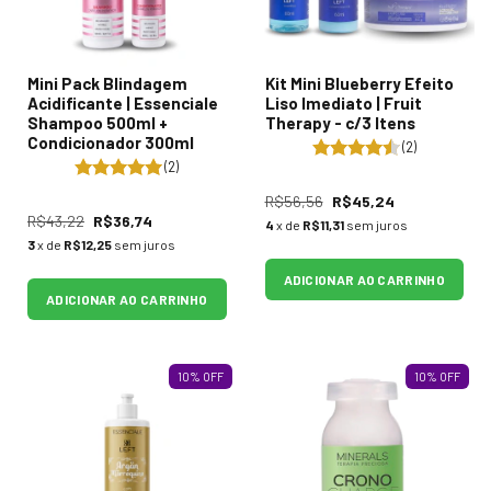
Mini Pack Blindagem
Kit Mini Blueberry Efeito
Acidificante | Essenciale
Liso Imediato | Fruit
Shampoo 500ml +
Therapy - c/3 Itens
Condicionador 300ml
(2)
(2)
R$56,56
R$45,24
R$43,22
R$36,74
4
x de
R$11,31
sem juros
3
x de
R$12,25
sem juros
ADICIONAR AO CARRINHO
ADICIONAR AO CARRINHO
10
%
OFF
10
%
OFF