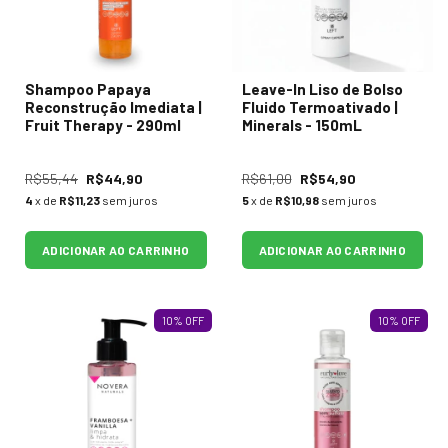
Shampoo Papaya
Leave-In Liso de Bolso
Reconstrução Imediata |
Fluido Termoativado |
Fruit Therapy - 290ml
Minerals - 150mL
R$55,44
R$44,90
R$61,00
R$54,90
4
x de
R$11,23
sem juros
5
x de
R$10,98
sem juros
ADICIONAR AO CARRINHO
ADICIONAR AO CARRINHO
10
%
OFF
10
%
OFF