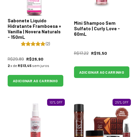
Sabonete Líquido
Mini Shampoo Sem
Hidratante Framboesa +
Sulfato | Curly Love -
Vanilla | Novera Naturals
60mL
- 150mL
(2)
R$17,22
R$15,50
R$29,89
R$26,90
2
x de
R$13,45
sem juros
ADICIONAR AO CARRINHO
ADICIONAR AO CARRINHO
10
%
OFF
25
%
OFF