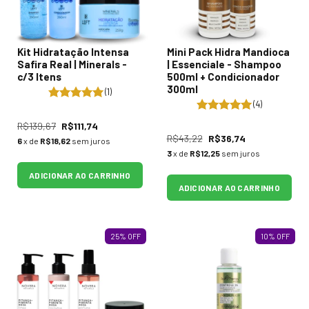
Kit Hidratação Intensa
Mini Pack Hidra Mandioca
Safira Real | Minerals -
| Essenciale - Shampoo
c/3 Itens
500ml + Condicionador
300ml
(1)
(4)
R$139,67
R$111,74
R$43,22
R$36,74
6
x de
R$18,62
sem juros
3
x de
R$12,25
sem juros
ADICIONAR AO CARRINHO
ADICIONAR AO CARRINHO
25
%
OFF
10
%
OFF