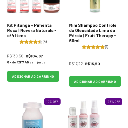
Kit Pitanga + Pimenta
Mini Shampoo Controle
Rosa | Novera Naturals -
da Oleosidade Lima da
c/4 Itens
Pérsia | Fruit Therapy -
60mL
(4)
(1)
R$139,56
R$104,67
6
x de
R$17,45
sem juros
R$17,22
R$15,50
ADICIONAR AO CARRINHO
ADICIONAR AO CARRINHO
10
%
OFF
25
%
OFF