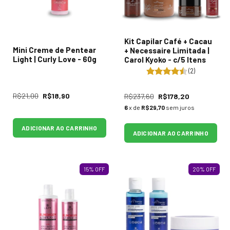
Kit Capilar Café + Cacau
Mini Creme de Pentear
+ Necessaire Limitada |
Light | Curly Love - 60g
Carol Kyoko - c/5 Itens
(2)
R$21,00
R$18,90
R$237,60
R$178,20
6
x de
R$29,70
sem juros
ADICIONAR AO CARRINHO
ADICIONAR AO CARRINHO
15
%
OFF
20
%
OFF