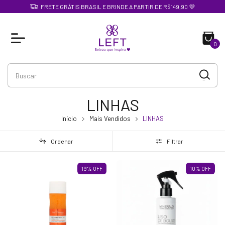
FRETE GRÁTIS BRASIL E BRINDE A PARTIR DE R$149,90 💜
0
LINHAS
Início
Mais Vendidos
LINHAS
Ordenar
Filtrar
19
%
OFF
10
%
OFF