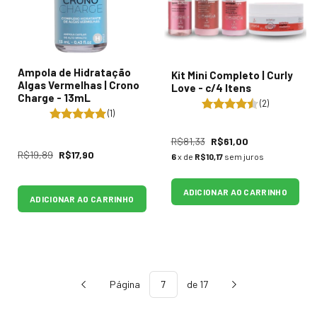
Ampola de Hidratação
Kit Mini Completo | Curly
Algas Vermelhas | Crono
Love - c/4 Itens
Charge - 13mL
(2)
(1)
R$81,33
R$61,00
R$19,89
R$17,90
6
x de
R$10,17
sem juros
ADICIONAR AO CARRINHO
ADICIONAR AO CARRINHO
Página
de 17