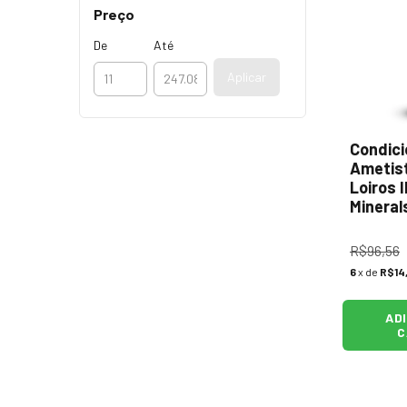
Preço
De
Até
Aplicar
Condic
Ametist
Loiros 
Minerals
R$96,56
6
x de
R$14
AD
C