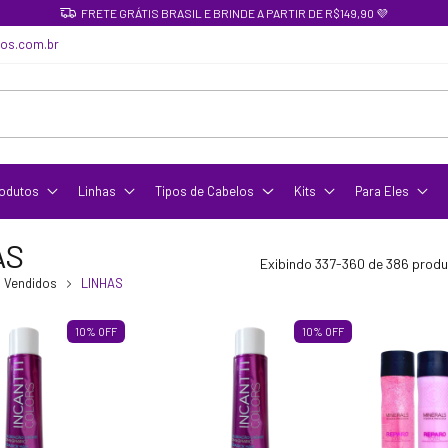
FRETE GRÁTIS BRASIL E BRINDE A PARTIR DE R$149,90 💜
cos.com.br
odutos
Linhas
Tipos de Cabelos
Kits
Para Eles
AS
Exibindo 337-360 de 386 prod
 Vendidos
LINHAS
10
%
OFF
10
%
OFF