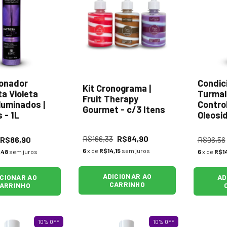
ionador
Condic
Kit Cronograma |
a Violeta
Turmal
Fruit Therapy
Iluminados |
Contro
Gourmet - c/3 Itens
 - 1L
Oleosid
- 1L
R$166,33
R$84,90
R$86,90
R$96,56
6
x de
R$14,15
sem juros
,48
sem juros
6
x de
R$1
ADICIONAR AO
ICIONAR AO
AD
CARRINHO
ARRINHO
10
%
OFF
10
%
OFF