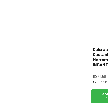
Coloraç
Castan
Marrom 
INCANT
R$29,59
2
x de
R$13
AD
C