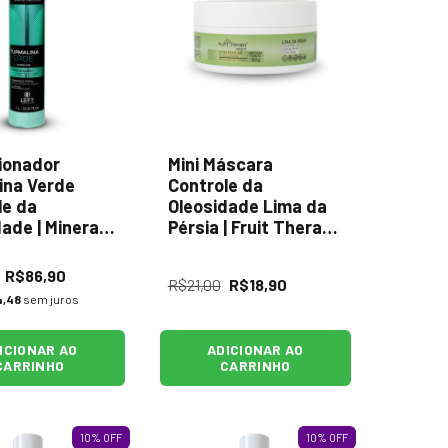
ionador
Mini Máscara
ina Verde
Controle da
le da
Oleosidade Lima da
ade | Minerals
Pérsia | Fruit Therapy
- 80g
R$86,90
R$21,00
R$18,90
4,48
sem juros
ICIONAR AO
ADICIONAR AO
CARRINHO
CARRINHO
10
%
OFF
10
%
OFF