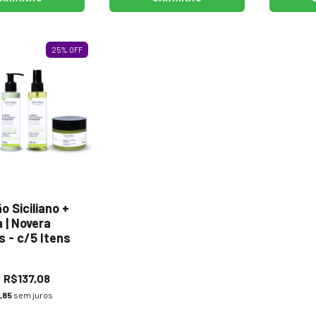
25
%
OFF
o Siciliano +
 | Novera
s - c/5 Itens
R$137,08
,85
sem juros