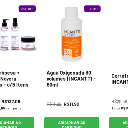
25
%
OFF
10
%
OFF
mboesa +
Água Oxigenada 30
Correto
| Novera
volumes | INCANTTI -
INCANT
s - c/5 Itens
90ml
R$137,08
R$29,59
R$13,22
R$11,90
,85
sem juros
2
x de
R$1
ICIONAR AO
ADICIONAR AO
AD
ARRINHO
CARRINHO