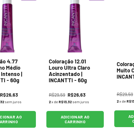
ão 4.77
Coloração 12.01
Colora
ho Médio
Louro Ultra Claro
Muito C
Intenso |
Acinzentado |
INCANT
TI - 60g
INCANTTI - 60g
R$29,59
R$26,63
R$29,59
R$26,63
2
x de
R$13
,32
sem juros
2
x de
R$13,32
sem juros
AD
ICIONAR AO
ADICIONAR AO
ARRINHO
CARRINHO