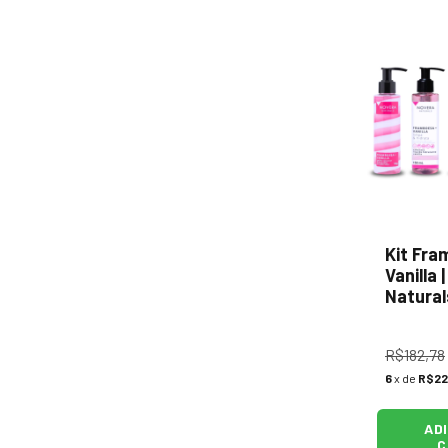
Kit Fra
Vanilla 
Natural
R$182,78
6
x de
R$22
AD
C