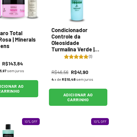
Condicionador
aro Total
Controle da
osa | Minerals
Oleosidade
tens
Turmalina Verde |
Minerals - 290mL
(1)
R$143,84
3,97
sem juros
R$46,56
R$41,90
4
x de
R$10,48
sem juros
ICIONAR AO
CARRINHO
ADICIONAR AO
CARRINHO
10
%
OFF
10
%
OFF