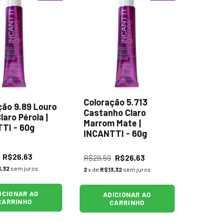
Coloração 5.713
ção 9.89 Louro
Castanho Claro
laro Pérola |
Marrom Mate |
TI - 60g
INCANTTI - 60g
R$26,63
R$29,59
R$26,63
,32
sem juros
2
x de
R$13,32
sem juros
ICIONAR AO
ADICIONAR AO
CARRINHO
CARRINHO