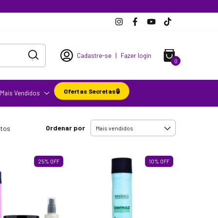
Cadastre-se
|
Fazer login
0
Ofertas Secretas🔒
Mais Vendidos
Ordenar por
utos
25
%
OFF
10
%
OFF