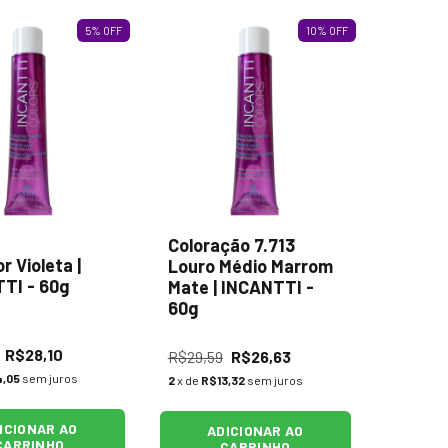
5
%
OFF
10
%
OFF
Coloração 7.713
r Violeta |
Louro Médio Marrom
TI - 60g
Mate | INCANTTI -
60g
R$28,10
R$29,59
R$26,63
4,05
sem juros
2
x de
R$13,32
sem juros
ICIONAR AO
ADICIONAR AO
CARRINHO
CARRINHO