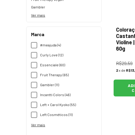
Gambler
Ver mais
Coloraç
Marca
Castanh
Violine
#meajuda (4)
60g
Curly Love (12)
R$29,59
Essenciale (60)
2
x de
R$13
Fruit Therapy (65)
Gambler (11)
AD
C
Incantti Colors (46)
Left + Carol Kyoko (55)
Left Cosméticos (11)
Ver mais