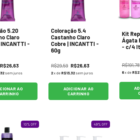
ão 5.20
Coloração 5.4
Kit Rep
o Claro
Castanho Claro
Ágata R
 | INCANTTI -
Cobre | INCANTTI -
- c/4 I
60g
R$191,78
R$26,63
R$29,59
R$26,63
6
x de
R$2
,32
sem juros
2
x de
R$13,32
sem juros
AD
ICIONAR AO
ADICIONAR AO
ARRINHO
CARRINHO
10
%
OFF
49
%
OFF