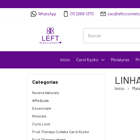
WhatsApp
(11) 2668-1370
sac@leftcosmeti
Início
Carol Kyoko
Miniaturas
Pr
LINH
Categorias
Início
Mais
Novera Naturals
#MeAjuda
Essenciale
Minerals
Curly Love
Fruit Therapy Collabs Carol Kyoko
Fruit Therapy Vegan