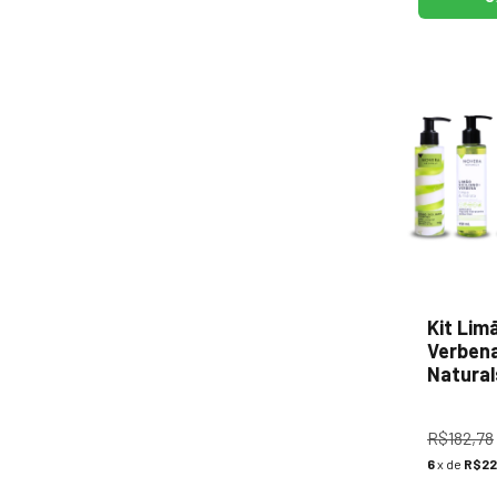
Kit Limã
Verbena
Natural
R$182,78
6
x de
R$22