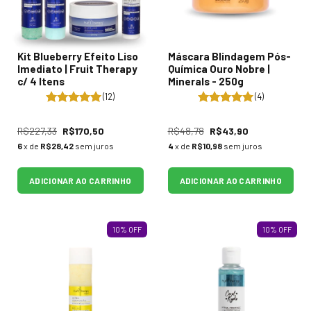
Kit Blueberry Efeito Liso
Máscara Blindagem Pós-
Imediato | Fruit Therapy
Química Ouro Nobre |
c/ 4 Itens
Minerals - 250g
(12)
(4)
R$227,33
R$170,50
R$48,78
R$43,90
6
x de
R$28,42
sem juros
4
x de
R$10,98
sem juros
ADICIONAR AO CARRINHO
ADICIONAR AO CARRINHO
10
%
OFF
10
%
OFF