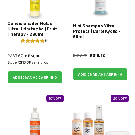
Condicionador Melão
Mini Shampoo Vitra
Ultra Hidratação | Fruit
Protect | Carol Kyoko -
Therapy - 290ml
60mL
(4)
R$17,22
R$15,50
R$57,67
R$51,90
5
x de
R$10,38
sem juros
ADICIONAR AO CARRINHO
ADICIONAR AO CARRINHO
10
%
OFF
20
%
OFF