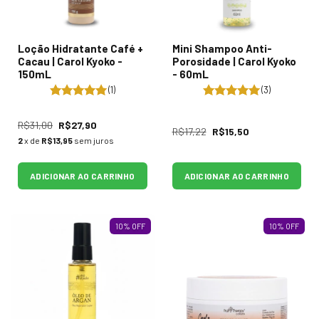
Loção Hidratante Café +
Mini Shampoo Anti-
Cacau | Carol Kyoko -
Porosidade | Carol Kyoko
150mL
- 60mL
(1)
(3)
R$31,00
R$27,90
R$17,22
R$15,50
2
x de
R$13,95
sem juros
ADICIONAR AO CARRINHO
ADICIONAR AO CARRINHO
10
%
OFF
10
%
OFF