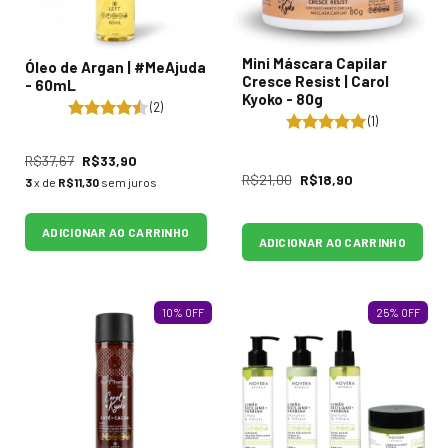
Mini Máscara Capilar
Óleo de Argan | #MeAjuda
Cresce Resist | Carol
- 60mL
Kyoko - 80g
(2)
(1)
R$37,67
R$33,90
R$21,00
R$18,90
3
x de
R$11,30
sem juros
ADICIONAR AO CARRINHO
ADICIONAR AO CARRINHO
10
%
OFF
25
%
OFF