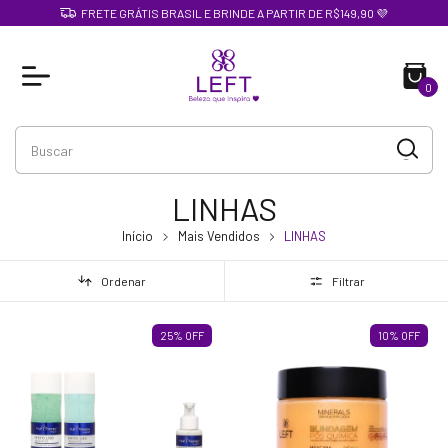
FRETE GRÁTIS BRASIL E BRINDE A PARTIR DE R$149,90 💜
0
LINHAS
Início
Mais Vendidos
LINHAS
Ordenar
Filtrar
25
%
OFF
10
%
OFF