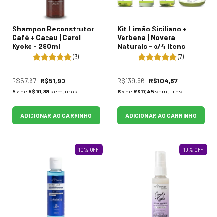
Shampoo Reconstrutor
Kit Limão Siciliano +
Café + Cacau | Carol
Verbena | Novera
Kyoko - 290ml
Naturals - c/4 Itens
(3)
(7)
R$57,67
R$51,90
R$139,56
R$104,67
5
x de
R$10,38
sem juros
6
x de
R$17,45
sem juros
ADICIONAR AO CARRINHO
ADICIONAR AO CARRINHO
10
%
OFF
10
%
OFF