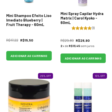
Mini Spray Capilar Hydra
Mini Shampoo Efeito Liso
Matrix | Carol Kyoko -
Imediato Blueberry |
60mL
Fruit Therapy - 60mL
(1)
R$17,22
R$15,50
R$29,89
R$26,90
2
x de
R$13,45
sem juros
ADICIONAR AO CARRINHO
ADICIONAR AO CARRINHO
25
%
OFF
15
%
OFF