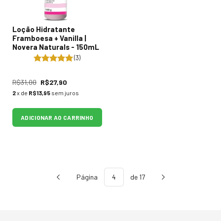
Loção Hidratante
Framboesa + Vanilla |
Novera Naturals - 150mL
(3)
R$31,00
R$27,90
2
x de
R$13,95
sem juros
ADICIONAR AO CARRINHO
Página
de 17