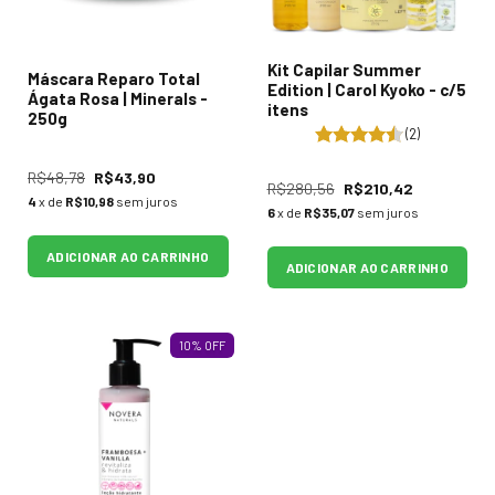
Kit Capilar Summer
Máscara Reparo Total
Edition | Carol Kyoko - c/5
Ágata Rosa | Minerals -
itens
250g
(2)
R$48,78
R$43,90
R$280,56
R$210,42
4
x de
R$10,98
sem juros
6
x de
R$35,07
sem juros
ADICIONAR AO CARRINHO
ADICIONAR AO CARRINHO
10
%
OFF