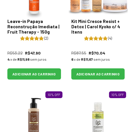
Leave-in Papaya
Kit Mini Cresce Resist +
Reconstrução Imediata |
Detox | Carol Kyoko c/ 4
Fruit Therapy - 150g
Itens
(2)
(4)
R$53,22
R$47,90
R$87,55
R$70,04
4
x de
R$11,98
sem juros
6
x de
R$11,67
sem juros
ADICIONAR AO CARRINHO
ADICIONAR AO CARRINHO
10
%
OFF
10
%
OFF