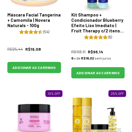
Máscara Facial Tangerina
Kit Shampoo +
+ Camomila | Novera
Condicionador Blueberry
Naturals - 100g
Efeito Liso Imediato |
Fruit Therapy c/2 itens -
(54)
2x290ml
(6)
R$25,44
R$19,08
R$113,11
R$96,14
6
x de
R$16,02
sem juros
ADICIONAR AO CARRINHO
ADICIONAR AO CARRINHO
10
%
OFF
25
%
OFF