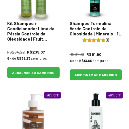
Kit Shampoo +
Shampoo Turmalina
Condicionador Lima da
Verde Controle da
Pérsia Controle da
Oleosidade | Minerals - 1L
Oleosidade | Fruit
(1)
Therapy - 2x1L
R$294,22
R$235,37
R$91,00
R$81,90
6
x de
R$39,23
sem juros
6
x de
R$13,65
sem juros
ADICIONAR AO CARRINHO
ADICIONAR AO CARRINHO
46
%
OFF
40
%
OFF