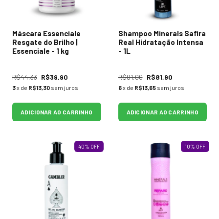
Máscara Essenciale
Shampoo Minerals Safira
Resgate do Brilho |
Real Hidratação Intensa
Essenciale - 1 kg
- 1L
R$44,33
R$39,90
R$91,00
R$81,90
3
x de
R$13,30
sem juros
6
x de
R$13,65
sem juros
ADICIONAR AO CARRINHO
ADICIONAR AO CARRINHO
40
%
OFF
10
%
OFF