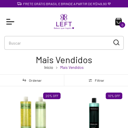
FRETE GRÁTIS BRASIL E BRINDE A PARTIR DE R$149,90 💜
0
Mais Vendidos
Início
Mais Vendidos
Ordenar
Filtrar
20
%
OFF
10
%
OFF