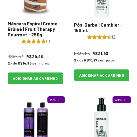
Máscara Espiral Créme
Pós-Barba | Gambler -
Brûleé | Fruit Therapy
150mL
Gourmet - 250g
(2)
(1)
R$36,56
R$21,93
R$55,44
R$29,90
2
x de
R$10,97
sem juros
2
x de
R$14,95
sem juros
ADICIONAR AO CARRINHO
ADICIONAR AO CARRINHO
15
%
OFF
40
%
OFF