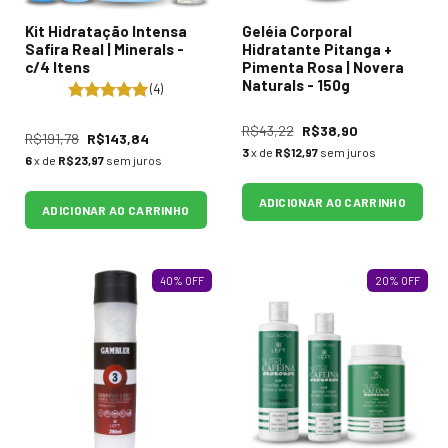
Kit Hidratação Intensa
Geléia Corporal
Safira Real | Minerals -
Hidratante Pitanga +
c/4 Itens
Pimenta Rosa | Novera
Naturals - 150g
(4)
R$43,22
R$38,90
R$191,78
R$143,84
3
x de
R$12,97
sem juros
6
x de
R$23,97
sem juros
ADICIONAR AO CARRINHO
ADICIONAR AO CARRINHO
40
%
OFF
20
%
OFF