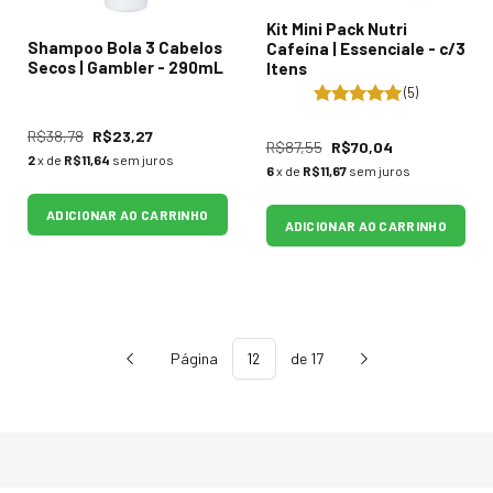
Kit Mini Pack Nutri
Shampoo Bola 3 Cabelos
Cafeína | Essenciale - c/3
Secos | Gambler - 290mL
Itens
(5)
R$38,78
R$23,27
R$87,55
R$70,04
2
x de
R$11,64
sem juros
6
x de
R$11,67
sem juros
ADICIONAR AO CARRINHO
ADICIONAR AO CARRINHO
Página
de 17