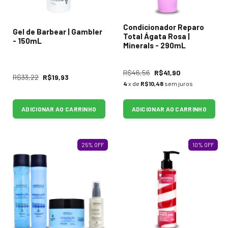
Condicionador Reparo
Gel de Barbear | Gambler
Total Ágata Rosa |
- 150mL
Minerals - 290mL
R$46,56
R$41,90
R$33,22
R$19,93
4
x de
R$10,48
sem juros
ADICIONAR AO CARRINHO
ADICIONAR AO CARRINHO
25
%
OFF
10
%
OFF