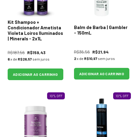
Kit Shampoo +
Balm de Barba | Gambler
Condicionador Ametista
- 150mL
Violeta Loiros Iluminados
| Minerals - 2x1L
R$36,56
R$21,94
R$187,56
R$159,43
2
x de
R$10,97
sem juros
6
x de
R$26,57
sem juros
ADICIONAR AO CARRINHO
ADICIONAR AO CARRINHO
10
%
OFF
10
%
OFF