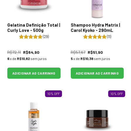
Gelatina Definição Total |
Shampoo Hydra Matrix |
Curly Love - 500g
Carol Kyoko - 290mL
(29)
(11)
R$72,11
R$64,90
R$57,67
R$51,90
6
x de
R$10,82
sem juros
5
x de
R$10,38
sem juros
ADICIONAR AO CARRINHO
ADICIONAR AO CARRINHO
10
%
OFF
10
%
OFF