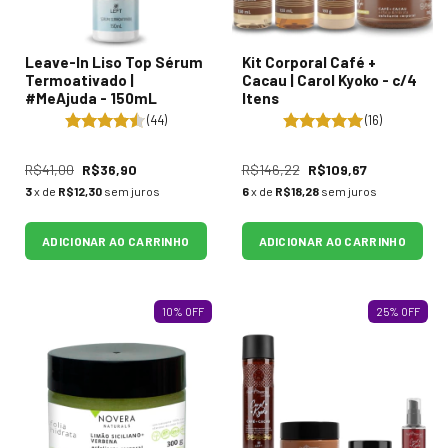
Leave-In Liso Top Sérum
Kit Corporal Café +
Termoativado |
Cacau | Carol Kyoko - c/4
#MeAjuda - 150mL
Itens
(44)
(16)
R$41,00
R$36,90
R$146,22
R$109,67
3
x de
R$12,30
sem juros
6
x de
R$18,28
sem juros
ADICIONAR AO CARRINHO
ADICIONAR AO CARRINHO
10
%
OFF
25
%
OFF