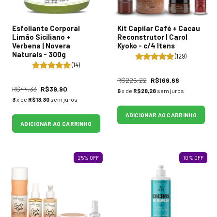
Esfoliante Corporal
Kit Capilar Café + Cacau
Limão Siciliano +
Reconstrutor | Carol
Verbena | Novera
Kyoko - c/4 Itens
Naturals - 300g
(129)
(14)
R$226,22
R$169,66
R$44,33
R$39,90
6
x de
R$28,28
sem juros
3
x de
R$13,30
sem juros
ADICIONAR AO CARRINHO
ADICIONAR AO CARRINHO
25
%
OFF
10
%
OFF