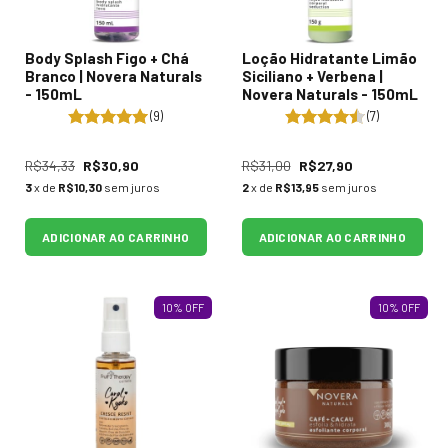
Body Splash Figo + Chá
Loção Hidratante Limão
Branco | Novera Naturals
Siciliano + Verbena |
- 150mL
Novera Naturals - 150mL
(9)
(7)
R$34,33
R$30,90
R$31,00
R$27,90
3
x de
R$10,30
sem juros
2
x de
R$13,95
sem juros
ADICIONAR AO CARRINHO
ADICIONAR AO CARRINHO
10
%
OFF
10
%
OFF