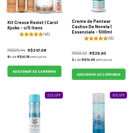
Creme de Pentear
Kit Cresce Resist | Carol
Cachos De Novela |
Kyoko - c/5 Itens
Essenciale - 500ml
(45)
(13)
R$329,44
R$247,08
R$33,22
R$29,90
6
x de
R$41,18
sem juros
2
x de
R$14,95
sem juros
ADICIONAR AO CARRINHO
ADICIONAR AO CARRINHO
22
%
OFF
10
%
OFF