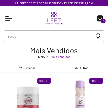
FRETE GRÁTIS BRASIL E BRINDE A PARTIR DE R$149,90 💜
0
Mais Vendidos
Início
Mais Vendidos
Ordenar
Filtrar
10
%
OFF
10
%
OFF