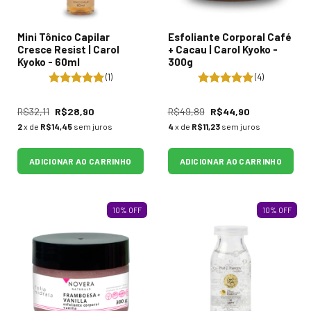
Mini Tônico Capilar
Esfoliante Corporal Café
Cresce Resist | Carol
+ Cacau | Carol Kyoko -
Kyoko - 60ml
300g
(1)
(4)
R$32,11
R$28,90
R$49,89
R$44,90
2
x de
R$14,45
sem juros
4
x de
R$11,23
sem juros
ADICIONAR AO CARRINHO
ADICIONAR AO CARRINHO
10
%
OFF
10
%
OFF