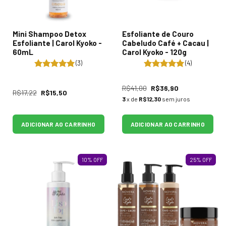
Mini Shampoo Detox
Esfoliante de Couro
Esfoliante | Carol Kyoko -
Cabeludo Café + Cacau |
60mL
Carol Kyoko - 120g
(3)
(4)
R$41,00
R$36,90
R$17,22
R$15,50
3
x de
R$12,30
sem juros
ADICIONAR AO CARRINHO
ADICIONAR AO CARRINHO
10
%
OFF
25
%
OFF