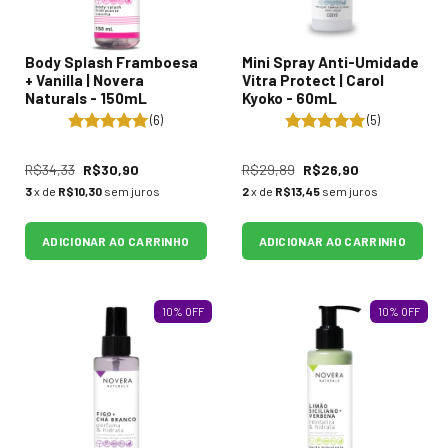
Body Splash Framboesa
Mini Spray Anti-Umidade
+ Vanilla | Novera
Vitra Protect | Carol
Naturals - 150mL
Kyoko - 60mL
(6)
(5)
R$34,33
R$30,90
R$29,89
R$26,90
3
x de
R$10,30
sem juros
2
x de
R$13,45
sem juros
ADICIONAR AO CARRINHO
ADICIONAR AO CARRINHO
10
%
OFF
10
%
OFF