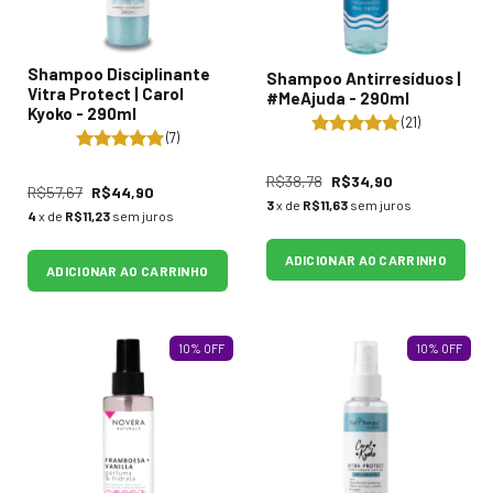
Shampoo Disciplinante
Shampoo Antirresíduos |
Vitra Protect | Carol
#MeAjuda - 290ml
Kyoko - 290ml
(21)
(7)
R$38,78
R$34,90
R$57,67
R$44,90
3
x de
R$11,63
sem juros
4
x de
R$11,23
sem juros
ADICIONAR AO CARRINHO
ADICIONAR AO CARRINHO
10
%
OFF
10
%
OFF