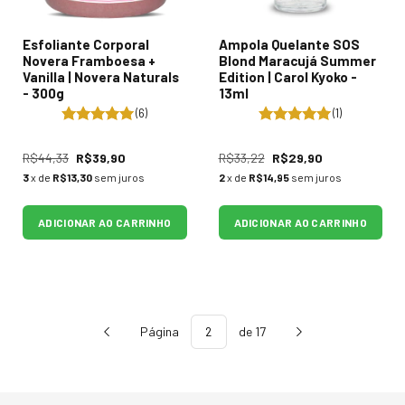
Esfoliante Corporal
Ampola Quelante SOS
Novera Framboesa +
Blond Maracujá Summer
Vanilla | Novera Naturals
Edition | Carol Kyoko -
- 300g
13ml
(6)
(1)
R$44,33
R$39,90
R$33,22
R$29,90
3
x de
R$13,30
sem juros
2
x de
R$14,95
sem juros
ADICIONAR AO CARRINHO
ADICIONAR AO CARRINHO
Página
de 17