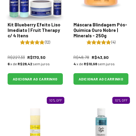
Kit Blueberry Efeito Liso
Máscara Blindagem Pós-
Imediato | Fruit Therapy
Química Ouro Nobre |
c/ 4 Itens
Minerals - 250g
(12)
(4)
R$227,33
R$170,50
R$48,78
R$43,90
6
x de
R$28,42
sem juros
4
x de
R$10,98
sem juros
ADICIONAR AO CARRINHO
ADICIONAR AO CARRINHO
10
%
OFF
10
%
OFF