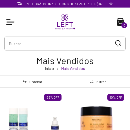
FRETE GRÁTIS BRASIL E BRINDE A PARTIR DE R$149,90 💜
0
Mais Vendidos
Início
Mais Vendidos
Ordenar
Filtrar
25
%
OFF
10
%
OFF