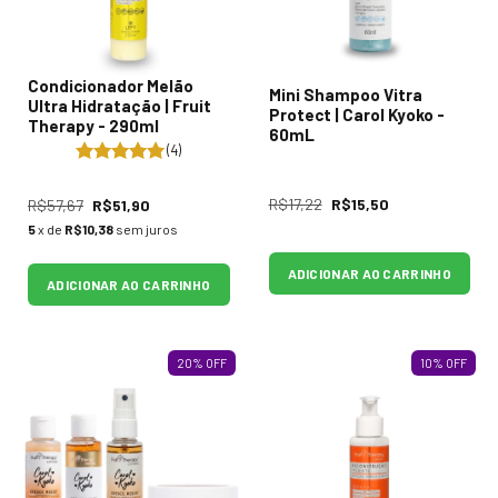
Condicionador Melão
Mini Shampoo Vitra
Ultra Hidratação | Fruit
Protect | Carol Kyoko -
Therapy - 290ml
60mL
(4)
R$17,22
R$15,50
R$57,67
R$51,90
5
x de
R$10,38
sem juros
ADICIONAR AO CARRINHO
ADICIONAR AO CARRINHO
20
%
OFF
10
%
OFF