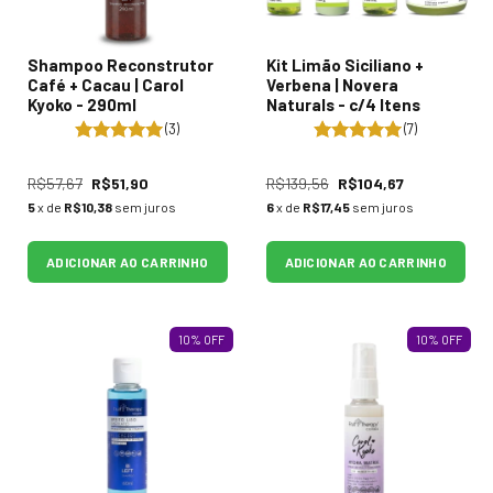
Shampoo Reconstrutor
Kit Limão Siciliano +
Café + Cacau | Carol
Verbena | Novera
Kyoko - 290ml
Naturals - c/4 Itens
(3)
(7)
R$57,67
R$51,90
R$139,56
R$104,67
5
x de
R$10,38
sem juros
6
x de
R$17,45
sem juros
ADICIONAR AO CARRINHO
ADICIONAR AO CARRINHO
10
%
OFF
10
%
OFF