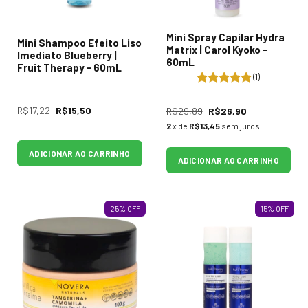
Mini Spray Capilar Hydra
Mini Shampoo Efeito Liso
Matrix | Carol Kyoko -
Imediato Blueberry |
60mL
Fruit Therapy - 60mL
(1)
R$17,22
R$15,50
R$29,89
R$26,90
2
x de
R$13,45
sem juros
ADICIONAR AO CARRINHO
ADICIONAR AO CARRINHO
25
%
OFF
15
%
OFF