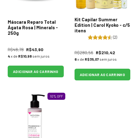
Kit Capilar Summer
Máscara Reparo Total
Edition | Carol Kyoko - c/5
Ágata Rosa | Minerals -
itens
250g
(2)
R$48,78
R$43,90
R$280,56
R$210,42
4
x de
R$10,98
sem juros
6
x de
R$35,07
sem juros
ADICIONAR AO CARRINHO
ADICIONAR AO CARRINHO
10
%
OFF