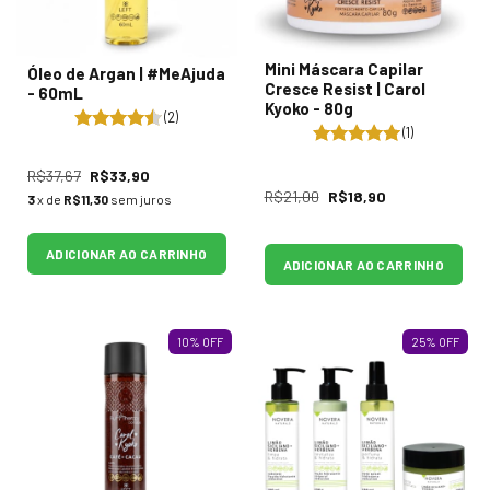
Mini Máscara Capilar
Óleo de Argan | #MeAjuda
Cresce Resist | Carol
- 60mL
Kyoko - 80g
(2)
(1)
R$37,67
R$33,90
R$21,00
R$18,90
3
x de
R$11,30
sem juros
ADICIONAR AO CARRINHO
ADICIONAR AO CARRINHO
10
%
OFF
25
%
OFF