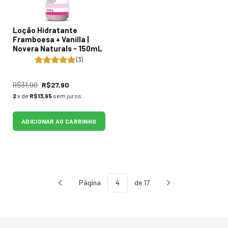
Loção Hidratante
Framboesa + Vanilla |
Novera Naturals - 150mL
(3)
R$31,00
R$27,90
2
x de
R$13,95
sem juros
ADICIONAR AO CARRINHO
Página
de 17