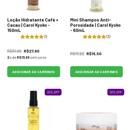
Loção Hidratante Café +
Mini Shampoo Anti-
Cacau | Carol Kyoko -
Porosidade | Carol Kyoko
150mL
- 60mL
(1)
(3)
R$31,00
R$27,90
R$17,22
R$15,50
2
x de
R$13,95
sem juros
ADICIONAR AO CARRINHO
ADICIONAR AO CARRINHO
10
%
OFF
10
%
OFF