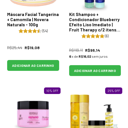
Máscara Facial Tangerina
Kit Shampoo +
+ Camomila | Novera
Condicionador Blueberry
Naturals - 100g
Efeito Liso Imediato |
Fruit Therapy c/2 itens -
(54)
2x290ml
(6)
R$25,44
R$19,08
R$113,11
R$96,14
6
x de
R$16,02
sem juros
ADICIONAR AO CARRINHO
ADICIONAR AO CARRINHO
10
%
OFF
25
%
OFF